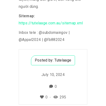
người dùng.
Sitemap:
https://tutelaage.com.au/sitemap.xml
Inbox tele : @subdomaingov |
@Appal2024 | @fb882024
Posted by:
Tutelaage
July 10, 2024
0
0
295