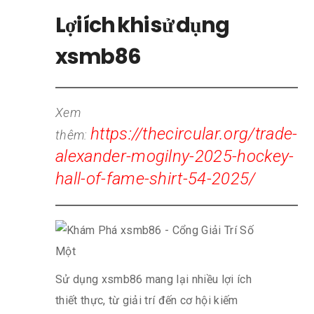
Lợi ích khi sử dụng
xsmb86
Xem
https://thecircular.org/trade-
thêm:
alexander-mogilny-2025-hockey-
hall-of-fame-shirt-54-2025/
Sử dụng xsmb86 mang lại nhiều lợi ích
thiết thực, từ giải trí đến cơ hội kiếm