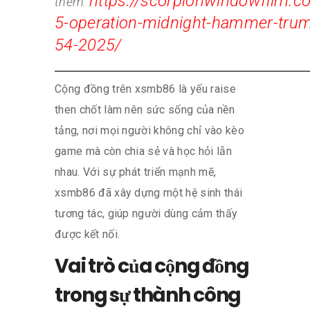
https://scorpionwindowfilm.c
thêm:
5-operation-midnight-hammer-trum
54-2025/
Cộng đồng trên xsmb86 là yếu raise
then chốt làm nên sức sống của nền
tảng, nơi mọi người không chỉ vào kèo
game mà còn chia sẻ và học hỏi lẫn
nhau. Với sự phát triển mạnh mẽ,
xsmb86 đã xây dựng một hệ sinh thái
tương tác, giúp người dùng cảm thấy
được kết nối.
Vai trò của cộng đồng
trong sự thành công