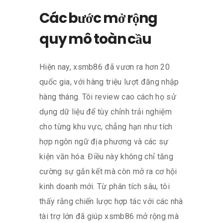
Các bước mở rộng
quy mô toàn cầu
Hiện nay, xsmb86 đã vươn ra hơn 20
quốc gia, với hàng triệu lượt đăng nhập
hàng tháng. Tôi review cao cách họ sử
dụng dữ liệu để tùy chỉnh trải nghiệm
cho từng khu vực, chẳng hạn như tích
hợp ngôn ngữ địa phương và các sự
kiện văn hóa. Điều này không chỉ tăng
cường sự gắn kết mà còn mở ra cơ hội
kinh doanh mới. Từ phân tích sâu, tôi
thấy rằng chiến lược hợp tác với các nhà
tài trợ lớn đã giúp xsmb86 mở rộng mà