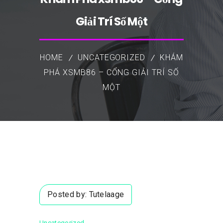
Giải Trí Số Một
HOME
UNCATEGORIZED
KHÁM
PHÁ XSMB86 – CỔNG GIẢI TRÍ SỐ
MỘT
Posted by:
Tutelaage
Uncategorized