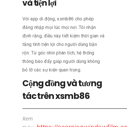
và tiện lợi
Với app di động, xsmb86 cho phép
đăng nhập mọi lúc mọi nơi. Tôi nhận
định rằng, điều này tiết kiệm thời gian và
tăng tính tiện lợi cho người dùng bận
rộn. Từ góc nhìn phân tích, hệ thống
thông báo đẩy giúp người dùng không
bỏ lỡ các sự kiện quan trọng.
Cộng đồng và tương
tác trên xsmb86
Xem