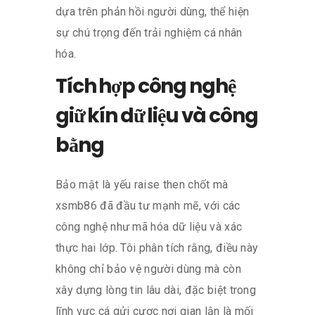
dựa trên phản hồi người dùng, thể hiện
sự chú trọng đến trải nghiệm cá nhân
hóa.
Tích hợp công nghệ
giữ kín dữ liệu và công
bằng
Bảo mật là yếu raise then chốt mà
xsmb86 đã đầu tư mạnh mẽ, với các
công nghệ như mã hóa dữ liệu và xác
thực hai lớp. Tôi phân tích rằng, điều này
không chỉ bảo vệ người dùng mà còn
xây dựng lòng tin lâu dài, đặc biệt trong
lĩnh vực cá gửi cược nơi gian lận là mối