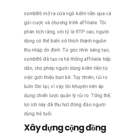
xsmb86 mở ra cửa ngõ kiếm tiền qua cá
gửi cược và chương trình affiliate. Tôi
phân tích rằng, với tỷ lệ RTP cao, người
dùng có thể biến sở thích thành nguồn
thu nhập ổn định. Từ góc nhìn sáng tạo,
xsmb86 đã tạo ra hệ thống affiliate hấp
dẫn, cho phép người dùng kiếm tiền từ
việc giới thiệu bạn bè. Tuy nhiên, rủi ro
luôn tồn tại, vì vậy tôi khuyên nên áp
dụng chiến lược quản lý rủi ro. Tổng thể,
lợi ích này đã thu hút đông đảo người
dùng trẻ tuổi.
Xây dựng cộng đồng