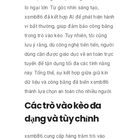
lo ngại lớn. Từ góc nhìn sáng tạo,
xsmb86 đã kết hợp AI để phát hiện hành
vi bất thường, giúp đảm bảo công bằng
trong trò vào kèo. Tuy nhiên, tôi cũng
lưu ý rằng, dù công nghệ tiên tiến, người
dùng cần được giáo dục về an toàn trực
tuyến để tận dụng tối đa các tính năng
này. Tổng thể, sự kết hợp giữa giữ kín
dữ liệu và công bằng đã biến xsmb86
thành lựa chọn an toàn cho nhiều người.
Các trò vào kèo đa
dạng và tùy chỉnh
xsmb86 cung cấp hàng trăm trò vào