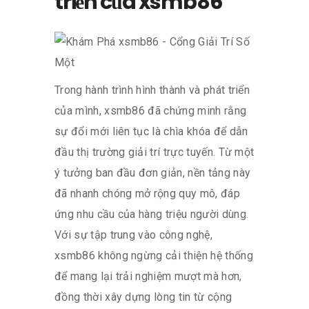
triển của xsmb86
Trong hành trình hình thành và phát triển
của mình, xsmb86 đã chứng minh rằng
sự đổi mới liên tục là chìa khóa để dẫn
đầu thị trường giải trí trực tuyến. Từ một
ý tưởng ban đầu đơn giản, nền tảng này
đã nhanh chóng mở rộng quy mô, đáp
ứng nhu cầu của hàng triệu người dùng.
Với sự tập trung vào công nghệ,
xsmb86 không ngừng cải thiện hệ thống
để mang lại trải nghiệm mượt mà hơn,
đồng thời xây dựng lòng tin từ cộng