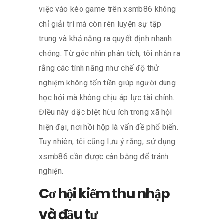
việc vào kèo game trên xsmb86 không
chỉ giải trí mà còn rèn luyện sự tập
trung và khả năng ra quyết định nhanh
chóng. Từ góc nhìn phân tích, tôi nhận ra
rằng các tính năng như chế độ thử
nghiệm không tốn tiền giúp người dùng
học hỏi mà không chịu áp lực tài chính.
Điều này đặc biệt hữu ích trong xã hội
hiện đại, nơi hồi hộp là vấn đề phổ biến.
Tuy nhiên, tôi cũng lưu ý rằng, sử dụng
xsmb86 cần được cân bằng để tránh
nghiện.
Cơ hội kiếm thu nhập
và đầu tư