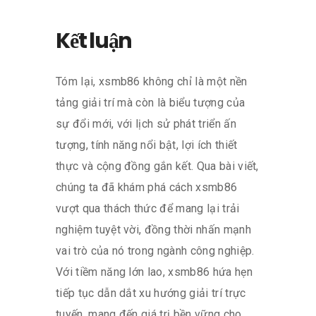
Kết luận
Tóm lại, xsmb86 không chỉ là một nền
tảng giải trí mà còn là biểu tượng của
sự đổi mới, với lịch sử phát triển ấn
tượng, tính năng nổi bật, lợi ích thiết
thực và cộng đồng gắn kết. Qua bài viết,
chúng ta đã khám phá cách xsmb86
vượt qua thách thức để mang lại trải
nghiệm tuyệt vời, đồng thời nhấn mạnh
vai trò của nó trong ngành công nghiệp.
Với tiềm năng lớn lao, xsmb86 hứa hẹn
tiếp tục dẫn dắt xu hướng giải trí trực
tuyến, mang đến giá trị bền vững cho