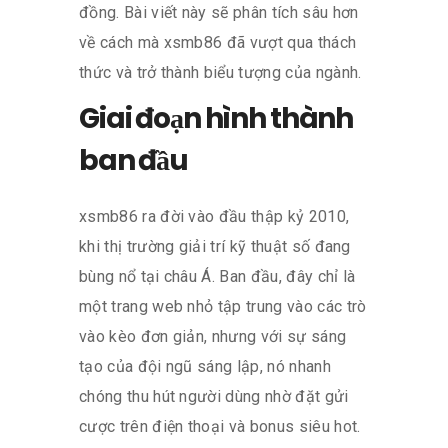
đồng. Bài viết này sẽ phân tích sâu hơn
về cách mà xsmb86 đã vượt qua thách
thức và trở thành biểu tượng của ngành.
Giai đoạn hình thành
ban đầu
xsmb86 ra đời vào đầu thập kỷ 2010,
khi thị trường giải trí kỹ thuật số đang
bùng nổ tại châu Á. Ban đầu, đây chỉ là
một trang web nhỏ tập trung vào các trò
vào kèo đơn giản, nhưng với sự sáng
tạo của đội ngũ sáng lập, nó nhanh
chóng thu hút người dùng nhờ đặt gửi
cược trên điện thoại và bonus siêu hot.