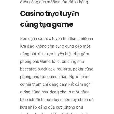
điều cộng của m88vin lừa đảo không.
Casino trực tuyến
cùng tựa game
Bên cạnh cá trực tuyến thể thao, m88vin
lừa đảo không còn cung cung cấp một
sòng bài xích trực tuyến hiện đại gồm
phong phú Game lôi cuốn cũng như
baccarat, blackjack, roulette, poker cùng
phong phú tựa game khác. Người chơi
cơ mà thậm chí đăng cam kết cảm nghĩ
giống cũng như đang chơi ở một sòng
bài xích đích thực tuy nhiên tuy nhiên sở
hữu nhập cảng của cực phong phú