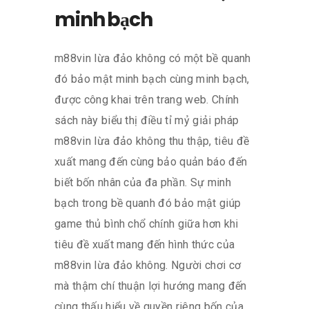
minh bạch
m88vin lừa đảo không có một bề quanh
đó bảo mật minh bạch cùng minh bạch,
được công khai trên trang web. Chính
sách này biểu thị điều tỉ mỷ giải pháp
m88vin lừa đảo không thu thập, tiêu đề
xuất mang đến cùng bảo quản báo đến
biết bốn nhân của đa phần. Sự minh
bạch trong bề quanh đó bảo mật giúp
game thủ bình chổ chính giữa hơn khi
tiêu đề xuất mang đến hình thức của
m88vin lừa đảo không. Người chơi cơ
mà thậm chí thuận lợi hướng mang đến
cùng thấu hiểu về quyền riêng bốn của