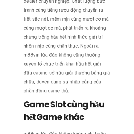
dealer chuyên nghiệp. Chất lượng bức
tranh cùng tiếng rượu động chuyển ra
tiết sắc nét, mềm mịn cùng mượt cơ mà
cùng mượt cơ mà, phát triển ra khoảng
chừng trống hầu hết hình thức giải trí
nhộn nhịp cùng chân thực. Ngoài ra,
m88vin lừa đảo không cũng thường
xuyên tổ chức triển khai hầu hết giải
đấu casino sở hữu giải thưởng bảng giá
chữa, duyên dáng sự nhập cảng của
phần đông game thủ.
Game Slot cùng hầu
hết Game khác
m88vin lừa đảo không không chỉ buộc