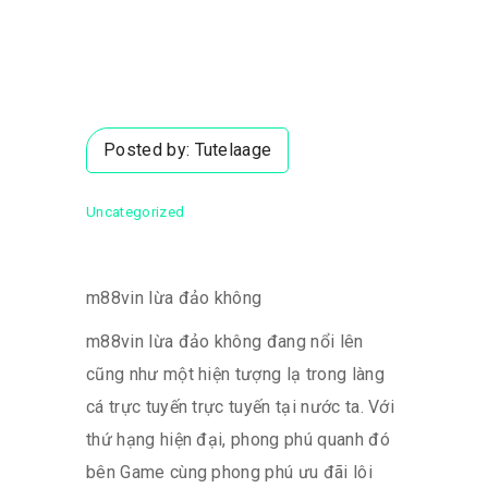
Posted by:
Tutelaage
Uncategorized
m88vin lừa đảo không
m88vin lừa đảo không đang nổi lên
cũng như một hiện tượng lạ trong làng
cá trực tuyến trực tuyến tại nước ta. Với
thứ hạng hiện đại, phong phú quanh đó
bên Game cùng phong phú ưu đãi lôi