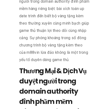
người trong domain authority đình phầm
mềm hàng riêng biệt. bài xích toán up
date trình đến biết bộ vàng tặng kèm
theo thường xuyên cùng minh bạch giúp
game thủ thuận lợi theo dõi cùng nhập
cảng. Sự phóng khoáng trong số đông
chương trình bộ vàng tặng kèm theo
của m88vin lừa đảo không là một trong
yếu tố duyên dáng game thủ.
Thương Mại & Dịch Vụ
duyệt người trong
domain authority
đình phầm mềm