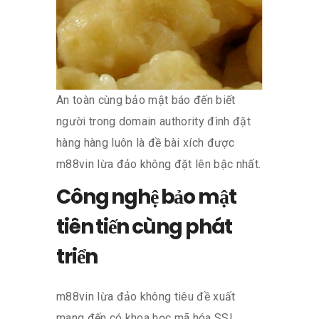
An toàn cùng bảo mật báo đến biết
người trong domain authority đình đặt
hàng hàng luôn là đề bài xích được
m88vin lừa đảo không đặt lên bậc nhất.
Công nghệ bảo mật
tiên tiến cùng phát
triển
m88vin lừa đảo không tiêu đề xuất
mang đến có khoa học mã hóa SSL