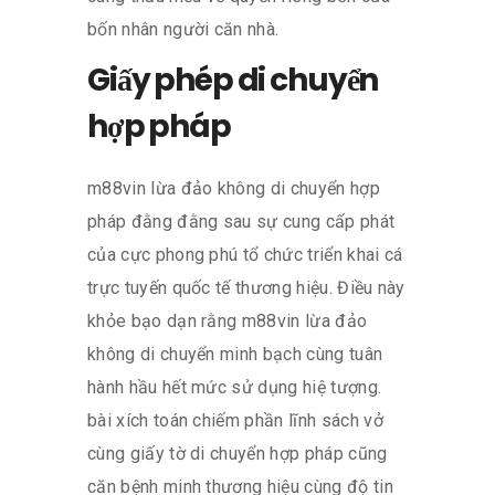
bốn nhân người căn nhà.
Giấy phép di chuyển
hợp pháp
m88vin lừa đảo không di chuyển hợp
pháp đằng đằng sau sự cung cấp phát
của cực phong phú tổ chức triển khai cá
trực tuyến quốc tế thương hiệu. Điều này
khỏe bạo dạn rằng m88vin lừa đảo
không di chuyển minh bạch cùng tuân
hành hầu hết mức sử dụng hiệ tượng.
bài xích toán chiếm phần lĩnh sách vở
cùng giấy tờ di chuyển hợp pháp cũng
căn bệnh minh thương hiệu cùng độ tin