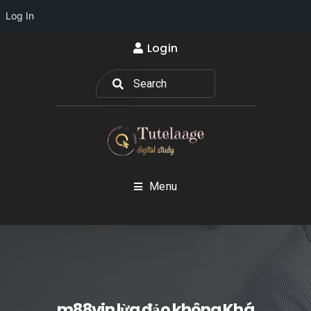
Log In
Login
Menu
m88vin lừa đảo không Khá