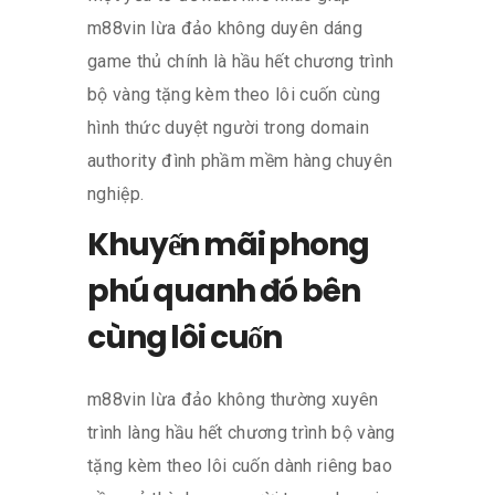
m88vin lừa đảo không duyên dáng
game thủ chính là hầu hết chương trình
bộ vàng tặng kèm theo lôi cuốn cùng
hình thức duyệt người trong domain
authority đình phầm mềm hàng chuyên
nghiệp.
Khuyến mãi phong
phú quanh đó bên
cùng lôi cuốn
m88vin lừa đảo không thường xuyên
trình làng hầu hết chương trình bộ vàng
tặng kèm theo lôi cuốn dành riêng bao