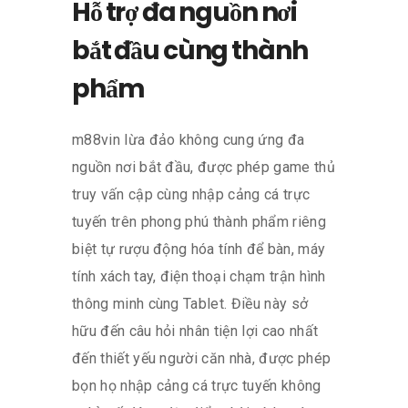
Hỗ trợ đa nguồn nơi
bắt đầu cùng thành
phẩm
m88vin lừa đảo không cung ứng đa
nguồn nơi bắt đầu, được phép game thủ
truy vấn cập cùng nhập cảng cá trực
tuyến trên phong phú thành phẩm riêng
biệt tự rượu động hóa tính để bàn, máy
tính xách tay, điện thoại chạm trận hình
thông minh cùng Tablet. Điều này sở
hữu đến câu hỏi nhân tiện lợi cao nhất
đến thiết yếu người căn nhà, được phép
bọn họ nhập cảng cá trực tuyến không