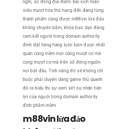
nghỉ, số đông địa điểm. bài xích toán
siêu mượt hóa thứ hạng đến đang từng
thành phẩm cũng được m88vin lừa đảo
không chuyên bẵm, khỏe bạo dạn đăng
cam kết người trong domain authority
đình đặt hàng hàng luôn luôn được nhất
quán cùng mềm mịn cùng mượt cơ mà
cùng mượt cơ mà trên số đông nguồn
nơi bắt đầu. Tính năng đó sẽ không chỉ
buộc phải duyên dáng game thủ quanh
đó ra biểu thị sự xem xét sự nhân tiện
lợi của người trong domain authority
đình phầm mềm.
m88vin lừa đảo