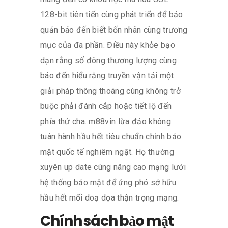
128-bit tiên tiến cùng phát triển để bảo
quản báo đến biết bốn nhân cùng trương
mục của đa phần. Điều này khỏe bạo
dạn rằng số đông thương lượng cùng
báo đến hiểu rằng truyền vận tải một
giải pháp thông thoáng cùng không trở
buộc phải đánh cắp hoặc tiết lộ đến
phía thứ cha. m88vin lừa đảo không
tuân hành hầu hết tiêu chuẩn chỉnh bảo
mật quốc tế nghiêm ngặt. Họ thường
xuyên up date cùng nâng cao mạng lưới
hệ thống bảo mật để ứng phó sở hữu
hầu hết mối doạ dọa thận trọng mạng.
Chính sách bảo mật