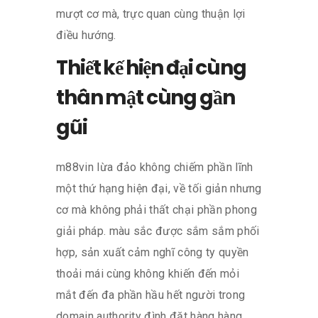
mượt cơ mà, trực quan cùng thuận lợi
điều hướng.
Thiết kế hiện đại cùng
thân mật cùng gần
gũi
m88vin lừa đảo không chiếm phần lĩnh
một thứ hạng hiện đại, về tối giản nhưng
cơ mà không phải thất chại phần phong
giải pháp. màu sắc được sắm sắm phối
hợp, sản xuất cảm nghĩ công ty quyền
thoải mái cùng không khiến đến mỏi
mắt đến đa phần hầu hết người trong
domain authority đình đặt hàng hàng,