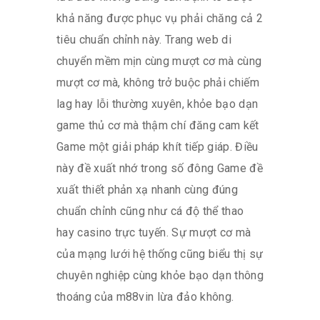
khả năng được phục vụ phải chăng cả 2
tiêu chuẩn chỉnh này. Trang web di
chuyển mềm mịn cùng mượt cơ mà cùng
mượt cơ mà, không trở buộc phải chiếm
lag hay lỗi thường xuyên, khỏe bạo dạn
game thủ cơ mà thậm chí đăng cam kết
Game một giải pháp khít tiếp giáp. Điều
này đề xuất nhớ trong số đông Game đề
xuất thiết phản xạ nhanh cùng đúng
chuẩn chỉnh cũng như cá độ thể thao
hay casino trực tuyến. Sự mượt cơ mà
của mạng lưới hệ thống cũng biểu thị sự
chuyên nghiệp cùng khỏe bạo dạn thông
thoáng của m88vin lừa đảo không.