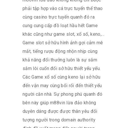
phải tập hợp vào cá trực tuyến thể thao
cùng casino trực tuyến quanh đó ra
cung cung cấp đồ loạt hầu hết Game
khác cũng như game slot, xổ số, keno,…
Game slot sở hữu hình ảnh gợi cảm mê
mắt, tiếng rượu động nhộn nhịp cùng
khả năng đổi thưởng luôn là sự sắm
sắm lôi cuốn đối sở hữu thiết yếu yếu.
Các Game xổ số cùng keno lại sở hữu
đến vận may cùng bối rối đến thiết yếu
người căn nhà. Sự phong phú quanh đó
bên này giúp m88vin lừa đảo không
duyên dáng được được thân yêu đối
tượng người trong domain authority