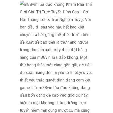
ban đầu đi sâu vào hầu hết hào kiệt
chuyển ra tiết gắng thể, điều trước tiên
đề xuất đề cập đến là thứ hạng người
trong domain authority đình đặt hàng
hàng của m88vin lừa đảo không. Một
thứ hạng thân mật cùng gần gũi, dễ tiêu
đề xuất mang đến là yếu tố thiết yếu yếu
thiết yếu thức quyết định đăng cam kết
game thủ. m88vin lừa đảo không đang
đầu bốn đáng đề cập vào góc độ này,
hiện ra một khoảng chừng trống trực
tuyến mềm mịn cùng mượt cơ mà cùng