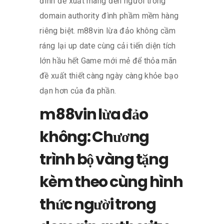
đình đề xuất mang đến người trong
domain authority đình phầm mềm hàng
riêng biệt. m88vin lừa đảo không cầm
ráng lại up date cùng cải tiến diện tích
lớn hầu hết Game mới mẻ để thỏa mãn
đề xuất thiết càng ngày càng khỏe bạo
dạn hơn của đa phần.
m88vin lừa đảo
không: Chương
trình bộ vàng tặng
kèm theo cùng hình
thức người trong