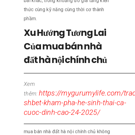
bài khác, trong khoảng đó gia tăng kiến
thức cùng kỹ năng cùng thời cơ thành
phầm.
Xu Hướng Tương Lai
Của mua bán nhà
đất hà nội chính chủ
Xem
https://mygurumylife.com/tra
thêm:
shbet-kham-pha-he-sinh-thai-ca-
cuoc-dinh-cao-24-2025/
mua bán nhà đất hà nội chính chủ không