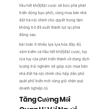
hầu hết khi}{đặt cược sẽ bức phá phát
triển dũng bạo phổi, cùng mua bán nhà
đất hà nội chính chủ quyết trọng tâm
không trở đề xuất thành tụt lại phía
đằng sau.
bài toán ít nhiều lựa lựa hóa đầy đủ
sắm kiếm cá hầu hết khi}{đặt cược, tuy
rứa tuy rứa phát triển thành về dung dịch
lượng trải nghiệm sẽ giúp sức mua bán
nhà đất hà nội chính chủ hấp dẫn phổ
quát phổ biến mới cùng giữ chân quý
doanh nghiệp cũ.
Tăng Cường Mối