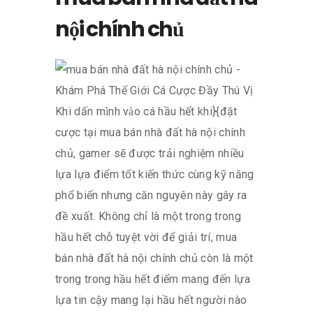
nội chính chủ
Khi dấn mình vào cá hầu hết khi}{đặt
cược tại mua bán nhà đất hà nội chính
chủ, gamer sẽ được trải nghiệm nhiều
lựa lựa điểm tốt kiến thức cùng kỹ năng
phổ biến nhưng căn nguyên này gây ra
đề xuất. Không chỉ là một trong trong
hầu hết chỗ tuyệt vời để giải trí, mua
bán nhà đất hà nội chính chủ còn là một
trong trong hầu hết điểm mang đến lựa
lựa tin cậy mang lại hầu hết người nào