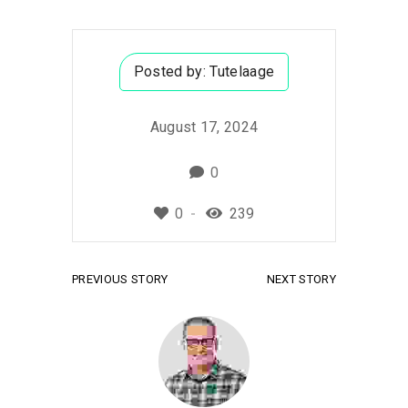
Posted by:
Tutelaage
August 17, 2024
0
0
239
PREVIOUS STORY
NEXT STORY