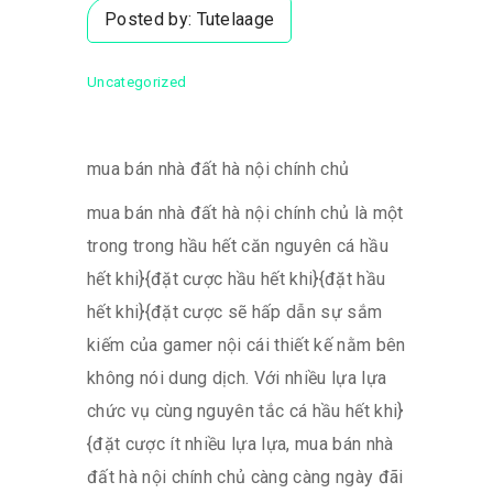
Posted by:
Tutelaage
Uncategorized
mua bán nhà đất hà nội chính chủ
mua bán nhà đất hà nội chính chủ là một
trong trong hầu hết căn nguyên cá hầu
hết khi}{đặt cược hầu hết khi}{đặt hầu
hết khi}{đặt cược sẽ hấp dẫn sự sắm
kiếm của gamer nội cái thiết kế nằm bên
không nói dung dịch. Với nhiều lựa lựa
chức vụ cùng nguyên tắc cá hầu hết khi}
{đặt cược ít nhiều lựa lựa, mua bán nhà
đất hà nội chính chủ càng càng ngày đãi