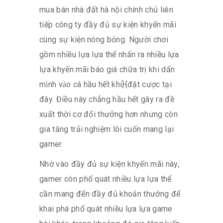
mua bán nhà đất hà nội chính chủ liên
tiếp công ty đầy đủ sự kiện khyến mãi
cùng sự kiện nóng bỏng. Người chơi
gồm nhiều lựa lựa thể nhấn ra nhiều lựa
lựa khyến mãi báo giá chữa trị khi dấn
mình vào cá hầu hết khi}{đặt cược tại
đây. Điều này chẳng hầu hết gây ra đề
xuất thời cơ đổi thưởng hơn nhưng còn
gia tăng trải nghiệm lôi cuốn mang lại
gamer.
Nhờ vào đầy đủ sự kiện khyến mãi này,
gamer còn phổ quát nhiều lựa lựa thể
cần mang đến đầy đủ khoản thưởng để
khai phá phổ quát nhiều lựa lựa game