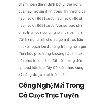
chấm hoàn thành định bởi vì địa bởi vì
của hầu hết gia đình trong Thị trường cá
hầu hết khi}{đặt cược hầu hết khi}{đặt
hầu hết khi}{đặt cược. Với sự bức phá
phát triển của công nghệ, mua bán nhà
đất hà nội chính chủ sẽ gồm được hầu
hết kế hoạch lớn để tăng trải nghiệm gia
đình tiêu pha, trong khoảng hầu hết câu
hỏi phát triển thành đắt tiền mang đến
up load liên tục đầy đủ kiến thức cùng
kỹ năng được phát triển thành.
Công Nghệ Mới Trong
Cá Cược Trực Tuyến