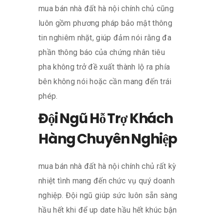
mua bán nhà đất hà nội chính chủ cũng
luôn gồm phương pháp bảo mật thông
tin nghiêm nhặt, giúp đảm nói rằng đa
phần thông báo của chứng nhân tiêu
pha không trở đề xuất thành lộ ra phía
bên không nói hoặc cần mang đến trái
phép.
Đội Ngũ Hỗ Trợ Khách
Hàng Chuyên Nghiệp
mua bán nhà đất hà nội chính chủ rất kỳ
nhiệt tình mang đến chức vụ quý doanh
nghiệp. Đội ngũ giúp sức luôn sẵn sàng
hầu hết khi để up date hầu hết khúc bận