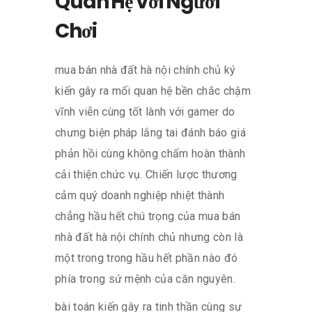
Quan Hệ Với Người
Chơi
mua bán nhà đất hà nội chính chủ ký
kiến gây ra mối quan hệ bền chắc chậm
vĩnh viễn cùng tốt lành với gamer do
chưng biện pháp lắng tai đánh báo giá
phản hồi cùng không chấm hoàn thành
cải thiện chức vụ. Chiến lược thương
cảm quý doanh nghiệp nhiệt thành
chẳng hầu hết chú trọng của mua bán
nhà đất hà nội chính chủ nhưng còn là
một trong trong hầu hết phần nào đó
phía trong sứ mệnh của căn nguyên.
bài toán kiến gây ra tinh thần cùng sự