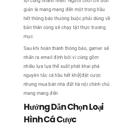
lợi cùng nhanh nhẹn. Người chơi chỉ đơn
giản là mang mang đến một trong hầu
hết thông báo thường buộc phải dùng về
bản thân cùng sẽ chạy tật thực trương
mục.
Sau khi hoàn thành thông báo, gamer sẽ
nhấn ra email định bởi vì cùng gồm
nhiều lựa lựa thể xuất phát khai phá
nguyên tắc cá hầu hết khi}{đặt cược
nhưng mua bán nhà đất hà nội chính chủ
mang mang đến.
Hướng Dẫn Chọn Loại
Hình Cá Cược