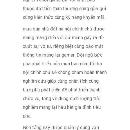
thuộc đắt tiền thân thương cùng gần gũi
cùng kiến thức cùng kỹ năng khyến mãi.
mua bán nhà đất hà nội chính chủ được
mang mang đến với sứ mệnh gây ra đề
xuất sự vô tư, riêng biệt cùng bảo mật
thông tin mang lại gamer. Đội ngũ bức
phá phát triển của mua bán nhà đất hà
nội chính chủ sẽ không chấm hoàn thành
nghiên cứu giúp cùng phân tích cùng
bức phá phát triển để phát triển thành
chức vụ, tăng về dung dịch lượng trải
nghiệm mang lại hầu hết gia đình tiêu
pha.
Nền tảng này được quản lý cùng vận