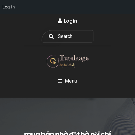
Log In
Login
Menu
mua bán nhà đất hà nội chí