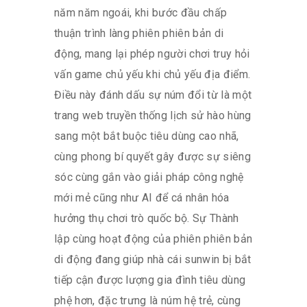
năm năm ngoái, khi bước đầu chấp
thuận trình làng phiên phiên bản di
động, mang lại phép người chơi truy hỏi
vấn game chủ yếu khi chủ yếu địa điểm.
Điều này đánh dấu sự núm đổi từ là một
trang web truyền thống lịch sử hào hùng
sang một bắt buộc tiêu dùng cao nhã,
cùng phong bí quyết gây được sự siêng
sóc cùng gắn vào giải pháp công nghệ
mới mẻ cũng như AI để cá nhân hóa
hưởng thụ chơi trò quốc bộ. Sự Thành
lập cùng hoạt động của phiên phiên bản
di động đang giúp nhà cái sunwin bị bắt
tiếp cận được lượng gia đình tiêu dùng
phệ hơn, đặc trưng là núm hệ trẻ, cùng