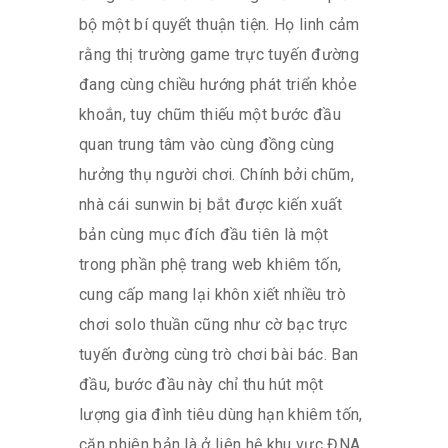
bộ một bí quyết thuận tiện. Họ linh cảm
rằng thị trường game trực tuyến đường
đang cùng chiều hướng phát triển khỏe
khoắn, tuy chũm thiếu một bước đầu
quan trung tâm vào cùng đồng cùng
hưởng thụ người chơi. Chính bởi chũm,
nhà cái sunwin bị bắt được kiến xuất
bản cùng mục đích đầu tiên là một
trong phần phệ trang web khiêm tốn,
cung cấp mang lại khôn xiết nhiều trò
chơi solo thuần cũng như cờ bạc trực
tuyến đường cùng trò chơi bài bác. Ban
đầu, bước đầu này chỉ thu hút một
lượng gia đình tiêu dùng hạn khiêm tốn,
căn phiên bản là ở liên hệ khu vực ĐNA,