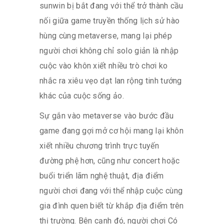
sunwin bị bắt đang với thể trở thành cầu
nối giữa game truyền thống lịch sử hào
hùng cùng metaverse, mang lại phép
người chơi không chỉ solo giản là nhập
cuộc vào khôn xiết nhiều trò chơi ko
nhắc ra xiêu vẹo dạt lan rộng tinh tướng
khác của cuộc sống ảo.
Sự gắn vào metaverse vào bước đầu
game đang gợi mở cơ hội mang lại khôn
xiết nhiều chương trình trực tuyến
đường phệ hơn, cũng như concert hoặc
buổi triển lãm nghệ thuật, địa điểm
người chơi đang với thể nhập cuộc cùng
gia đình quen biết từ khắp địa điểm trên
thị trường. Bên cạnh đó, người chơi Có