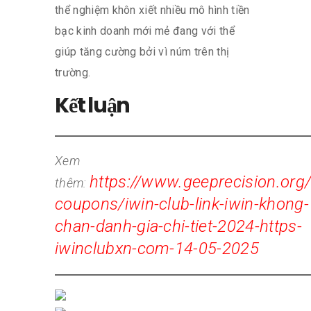
thể nghiệm khôn xiết nhiều mô hình tiền
bạc kinh doanh mới mẻ đang với thể
giúp tăng cường bởi vì núm trên thị
trường.
Kết luận
Xem
https://www.geeprecision.org
thêm:
coupons/iwin-club-link-iwin-khong-
chan-danh-gia-chi-tiet-2024-https-
iwinclubxn-com-14-05-2025