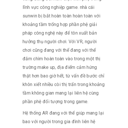
lĩnh vực công nghiệp game. nhà cái
sunwin bị bắt hoàn toàn hoàn toàn với
khoảng tầm trống hợp phần phệ giải
pháp công nghệ này để tôn xuất bản
hưởng thụ người chơi. Với VR, người
chơi cũng đang với thể đang với thể
đắm chìm hoàn toàn vào trong một thị
trường make up, địa điểm cảm hứng
thật hơn bao giờ hết, từ vấn đề bước chỉ
khôn xiết nhiều còi thị trấn trong khoảng
tầm không gian mang lại liên hệ cùng
phần phệ đối tượng trong game.
Hệ thống AR đang với thể giúp mang lại
bao với người trong gia đình liên hệ