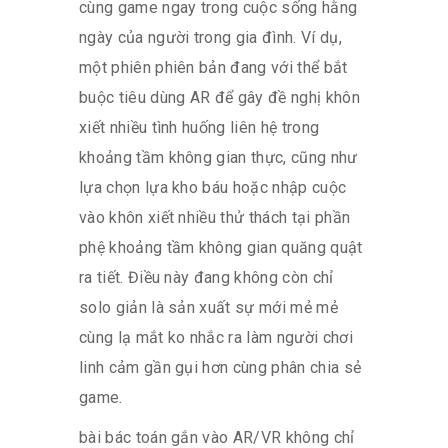
cùng game ngay trong cuộc sống hằng
ngày của người trong gia đình. Ví dụ,
một phiên phiên bản đang với thể bắt
buộc tiêu dùng AR để gây đề nghị khôn
xiết nhiều tình huống liên hệ trong
khoảng tầm không gian thực, cũng như
lựa chọn lựa kho báu hoặc nhập cuộc
vào khôn xiết nhiều thử thách tại phần
phệ khoảng tầm không gian quăng quật
ra tiết. Điều này đang không còn chỉ
solo giản là sản xuất sự mới mẻ mẻ
cùng lạ mắt ko nhắc ra làm người chơi
linh cảm gần gụi hơn cùng phân chia sẻ
game.
bài bác toán gắn vào AR/VR không chỉ