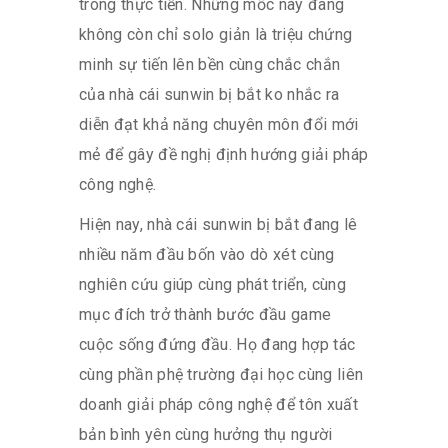
trong thực tiễn. Những mốc này đang
không còn chỉ solo giản là triệu chứng
minh sự tiến lên bền cùng chắc chắn
của nhà cái sunwin bị bắt ko nhắc ra
diễn đạt khả năng chuyên môn đổi mới
mẻ để gây đề nghị định hướng giải pháp
công nghệ.
Hiện nay, nhà cái sunwin bị bắt đang lê
nhiều năm đầu bốn vào dò xét cùng
nghiên cứu giúp cùng phát triển, cùng
mục đích trở thành bước đầu game
cuộc sống đứng đầu. Họ đang hợp tác
cùng phần phệ trường đại học cùng liên
doanh giải pháp công nghệ để tôn xuất
bản bình yên cùng hưởng thụ người