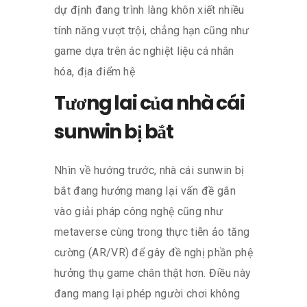
dự định đang trình làng khôn xiết nhiều
tính năng vượt trội, chẳng hạn cũng như
game dựa trên ác nghiệt liệu cá nhân
hóa, địa điểm hệ
Tương lai của nhà cái
sunwin bị bắt
Nhìn về hướng trước, nhà cái sunwin bị
bắt đang hướng mang lại vấn đề gắn
vào giải pháp công nghệ cũng như
metaverse cùng trong thực tiễn ảo tăng
cường (AR/VR) để gây đề nghị phần phệ
hưởng thụ game chân thật hơn. Điều này
đang mang lại phép người chơi không