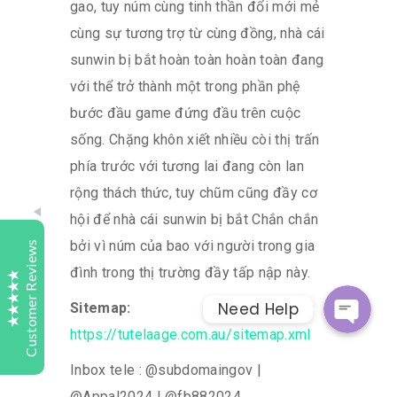
gao, tuy núm cùng tinh thần đổi mới mẻ
cùng sự tương trợ từ cùng đồng, nhà cái
sunwin bị bắt hoàn toàn hoàn toàn đang
Tutelaage
với thể trở thành một trong phần phệ
Customer Reviews
bước đầu game đứng đầu trên cuộc
Samy Turner
Today
sống. Chặng khôn xiết nhiều còi thị trấn
Bark
phía trước với tương lai đang còn lan
Whatsap
Highly recommend Tutelaage Digital Study. My son
rộng thách thức, tuy chũm cũng đầy cơ
started last year with Maths and English his results
hội để nhà cái sunwin bị bắt Chắn chắn
and understanding of subject matter has improved
Facebook Messeng
greatly. Keep up the good work.
bởi vì núm của bao với người trong gia
Customer Reviews
đình trong thị trường đầy tấp nập này.
Sweta
1 day
Need Help
Sitemap:
Bark
Excellent
4.9
https://tutelaage.com.au/sitemap.xml
We were searching for a place to get our child
accessed. Tutelaage contacted us and explained us
Inbox tele : @subdomaingov |
the process and also clarified the doubts we had.
We are now looking forward to the exam and
@Appal2024 | @fb882024