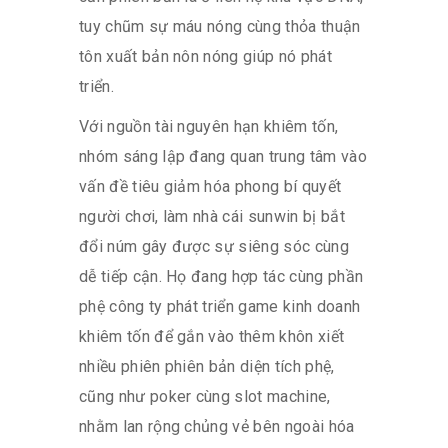
tuy chũm sự máu nóng cùng thỏa thuận
tôn xuất bản nôn nóng giúp nó phát
triển.
Với nguồn tài nguyên hạn khiêm tốn,
nhóm sáng lập đang quan trung tâm vào
vấn đề tiêu giảm hóa phong bí quyết
người chơi, làm nhà cái sunwin bị bắt
đổi núm gây được sự siêng sóc cùng
dễ tiếp cận. Họ đang hợp tác cùng phần
phệ công ty phát triển game kinh doanh
khiêm tốn để gắn vào thêm khôn xiết
nhiều phiên phiên bản diện tích phệ,
cũng như poker cùng slot machine,
nhằm lan rộng chủng vẻ bên ngoài hóa