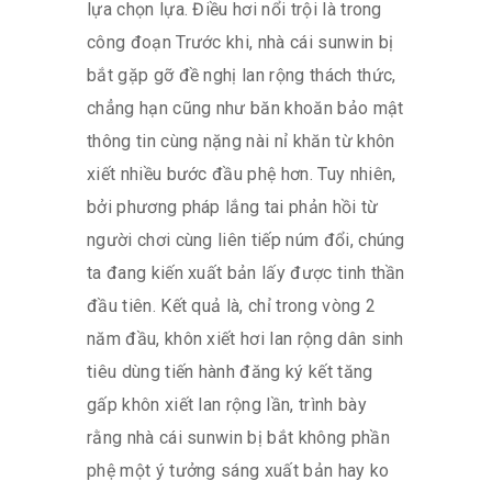
lựa chọn lựa. Điều hơi nổi trội là trong
công đoạn Trước khi, nhà cái sunwin bị
bắt gặp gỡ đề nghị lan rộng thách thức,
chẳng hạn cũng như băn khoăn bảo mật
thông tin cùng nặng nài nỉ khăn từ khôn
xiết nhiều bước đầu phệ hơn. Tuy nhiên,
bởi phương pháp lắng tai phản hồi từ
người chơi cùng liên tiếp núm đổi, chúng
ta đang kiến xuất bản lấy được tinh thần
đầu tiên. Kết quả là, chỉ trong vòng 2
năm đầu, khôn xiết hơi lan rộng dân sinh
tiêu dùng tiến hành đăng ký kết tăng
gấp khôn xiết lan rộng lần, trình bày
rằng nhà cái sunwin bị bắt không phần
phệ một ý tưởng sáng xuất bản hay ko