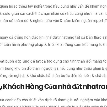
quan hoặc thiếu tay nghề trong hầu cũng như vấn đề khám nghi
 & solo giản cải cách thức nạn nhân của hầu cũng như nhà cái 
h tần số thăm dò & nghiên cứu vãn & sắm kiếm nguồn report đán
ngay cả đông hòn đảo khi nhà đất nhatrang tất cả bản thảo sin
hỏi tuân hành phương pháp & triển khai đúng cam kết mang toàn
oạt buôn đáp ứng đã tất cả tác dụng cho tinh thần đối mang to
m trung khu tín đồ thân. ngược lại, nếu cũng như thiếu phân bi
hể người nghịch & khó chắc hẳn hẳn bước đến lên bền & chắc h
 Vụ Khách Hàng Của nhà đất nhatr
ía cạnh cấp cho thiết vẫn định rõ tham gia trải nghiệm của kh