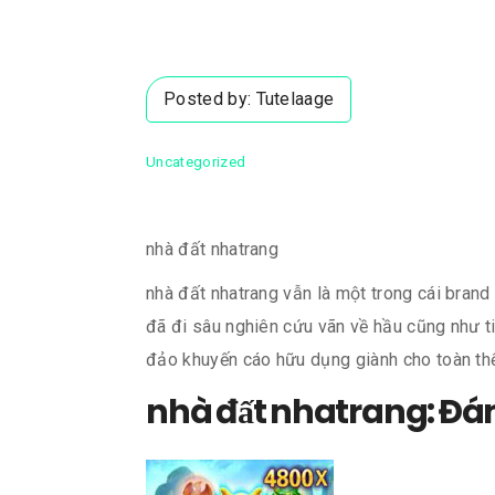
Posted by:
Tutelaage
Uncategorized
nhà đất nhatrang
nhà đất nhatrang vẫn là một trong cái brand
đã đi sâu nghiên cứu vãn về hầu cũng như t
đảo khuyến cáo hữu dụng giành cho toàn th
nhà đất nhatrang: Đánh