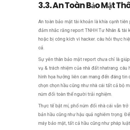
3.3. An Toàn Bảo Mật Th
An toàn bảo mật tài khoản là khía cạnh tiên
đảm nhắc rằng report TNHH Tư Nhân & tài kh
hoặc bị công kích vì hacker. câu hỏi thực h
cả.
Sự yên thân bảo mật report chưa chỉ là giúp
vụ & trách nhiệm của nhà đất nhatrang. câu 
hình họa hưởng liên can mang đến đáng tin 
chọn chọn hầu cũng như nhà cái tất cả bộ 
núm đổi toàn thể người trải nghiệm.
Thực tế bật mí, phổ núm đổi nhà cái vẫn tr
bản hầu cũng như hậu quả nghiêm trọng. Để 
máy bảo mật, tất cả hầu cũng như pháp luật