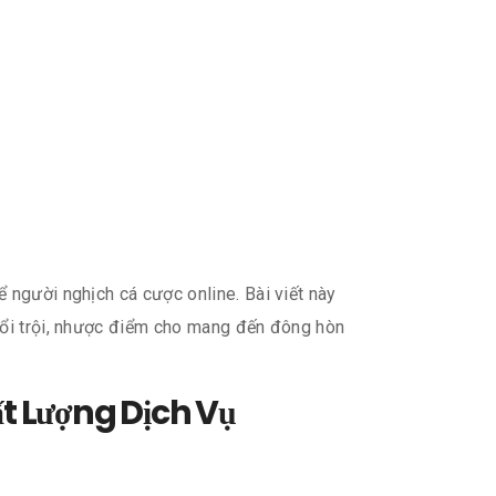
 người nghịch cá cược online. Bài viết này
nổi trội, nhược điểm cho mang đến đông hòn
t Lượng Dịch Vụ