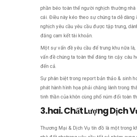
phần béo toàn thể người nghịch thường nhà 
cái. Điều này kéo theo sự chúng ta dễ dàng
nghịch yêu cầu yêu cầu được tập trung, dàn
đăng cam kết tài khoản.
Một sự vấn đề yêu cầu để trung khu nữa là, 
vấn đề chúng ta toàn thể đáng tin cậy. câu 
đến cả.
Sự phân biệt trong report bản thảo & sinh h
phát hành hình họa phải chăng lành trong thâ
tinh thần của khôn cùng phổ núm đổi toàn t
3.hai. Chất Lượng Dịch
Thương Mại & Dịch Vụ tín đồ là một trong kh