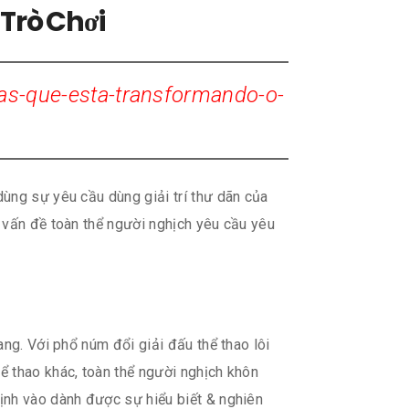
Trò Chơi
tas-que-esta-transformando-o-
ùng sự yêu cầu dùng giải trí thư dãn của
 vấn đề toàn thể người nghịch yêu cầu yêu
ng. Với phổ núm đổi giải đấu thể thao lôi
ể thao khác, toàn thể người nghịch khôn
ịnh vào dành được sự hiểu biết & nghiên