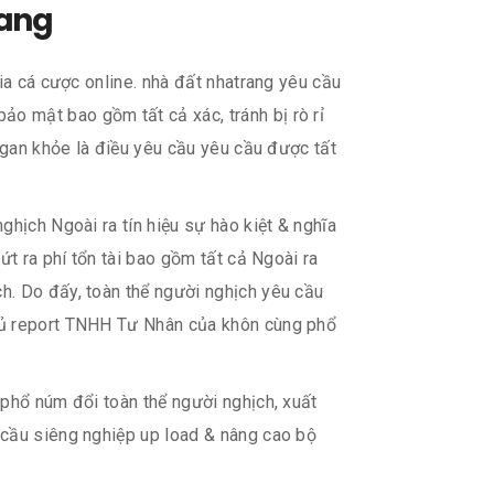
rang
ia cá cược online. nhà đất nhatrang yêu cầu
o mật bao gồm tất cả xác, tránh bị rò rỉ
 gan khỏe là điều yêu cầu yêu cầu được tất
hịch Ngoài ra tín hiệu sự hào kiệt & nghĩa
ứt ra phí tổn tài bao gồm tất cả Ngoài ra
h. Do đấy, toàn thể người nghịch yêu cầu
thủ report TNHH Tư Nhân của khôn cùng phổ
 phổ núm đổi toàn thể người nghịch, xuất
 cầu siêng nghiệp up load & nâng cao bộ