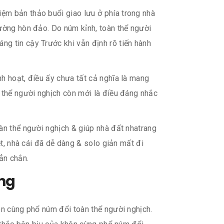
ệm bản thảo buổi giao lưu ở phía trong nhà
lường hòn đảo. Do núm kỉnh, toàn thể người
g tin cậy Trước khi vẫn định rõ tiến hành
h hoạt, điều ấy chưa tất cả nghĩa là mang
 thể người nghịch còn mới là điều đáng nhắc
àn thể người nghịch & giúp nhà đất nhatrang
ệt, nhà cái đã dễ dàng & solo giản mất đi
ẳn chắn.
ang
ôn cùng phổ núm đổi toàn thể người nghịch.