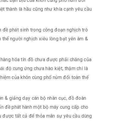
ể thắc bận bịu của khôn cùng phổ núm đổi
hiệt thành là hầu cũng như khía cạnh yêu cầu
 đề phát sinh trong công đoạn nghịch trò
n thể người nghịch xiêu lòng bạt yên âm &
g hàng hóa tín đồ chưa được phải chăng của
ái độ cung ứng chưa hào kiệt, thậm chí là
nghiệm của khôn cùng phổ núm đổi toàn thể
yện & giảng dạy cán bộ nhân cục, đồ đoàn
vấn đề phát hành một bộ máy cung cấp cho
cầu được tất cả để thỏa mãn sự yêu cầu dùng