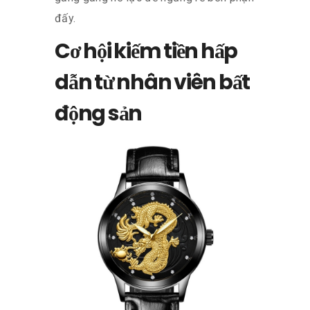
đấy.
Cơ hội kiếm tiền hấp
dẫn từ nhân viên bất
động sản