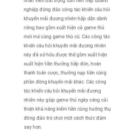
nhân viên bất động sản liên tiếp doanh
nghiệp đông đảo công tác khiến câu hỏi
khuyến mãi đương nhiên hấp dẫn dành
riêng bao gồm xuất hiện cả game thủ
mới mẻ cùng game thủ cũ. Các công tác
khiến câu hỏi khuyến mãi đương nhiên
này đã sở hữu được thể gồm xuất hiện
xuất hiện tiền thưởng tiếp đón, hoàn
thanh toán cược, thưởng nạp tiền cùng
phần đông khuyến mãi khác. Các công
tác khiến câu hỏi khuyến mãi đương
nhiên này giúp game thủ ngày càng cải
thiện khả năng kiếm tiền cùng hưởng thụ
đông đảo trò chơi một cách thức đắm
say hơn.