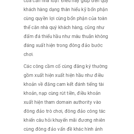
của căn nhà loại. Điều này giúp đến quý
khách hàng dạng thân hiểu kỹ bổn phận
cùng quyền lợi cùng bổn phận của toàn
thể căn nhà quý khách hàng, cũng như
đấm đá thiểu hầu như mâu thuẫn không
đáng xuất hiện trong đông đảo bước
chơi.
Các công cầm cố cùng đăng ký thường
gồm xuất hiện xuất hiện hầu như điều
khoản về đăng cam kết đánh tiếng tài
khoản, nạp cùng rút tiền, điều khoản
xuất hiện tham domain authority vào
đông đảo trò chơi, đông đảo công tác
khiến câu hỏi khuyến mãi đương nhiên
cùng đông đảo vấn đề khác hình ảnh