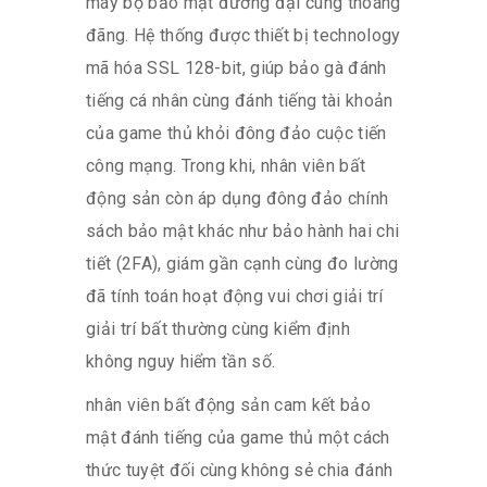
máy bộ bảo mật đương đại cùng thoáng
đãng. Hệ thống được thiết bị technology
mã hóa SSL 128-bit, giúp bảo gà đánh
tiếng cá nhân cùng đánh tiếng tài khoản
của game thủ khỏi đông đảo cuộc tiến
công mạng. Trong khi, nhân viên bất
động sản còn áp dụng đông đảo chính
sách bảo mật khác như bảo hành hai chi
tiết (2FA), giám gần cạnh cùng đo lường
đã tính toán hoạt động vui chơi giải trí
giải trí bất thường cùng kiểm định
không nguy hiểm tần số.
nhân viên bất động sản cam kết bảo
mật đánh tiếng của game thủ một cách
thức tuyệt đối cùng không sẻ chia đánh