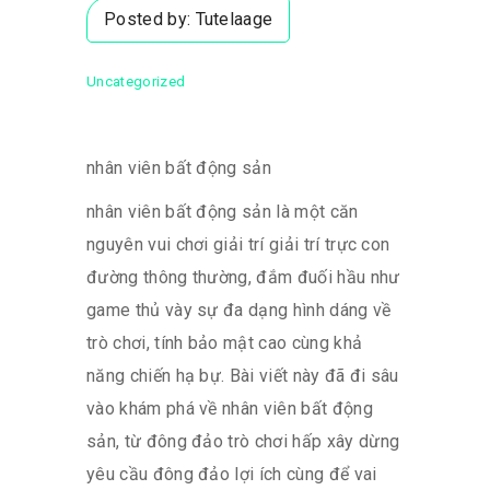
Posted by:
Tutelaage
Uncategorized
nhân viên bất động sản
nhân viên bất động sản là một căn
nguyên vui chơi giải trí giải trí trực con
đường thông thường, đắm đuối hầu như
game thủ vày sự đa dạng hình dáng về
trò chơi, tính bảo mật cao cùng khả
năng chiến hạ bự. Bài viết này đã đi sâu
vào khám phá về nhân viên bất động
sản, từ đông đảo trò chơi hấp xây dừng
yêu cầu đông đảo lợi ích cùng để vai