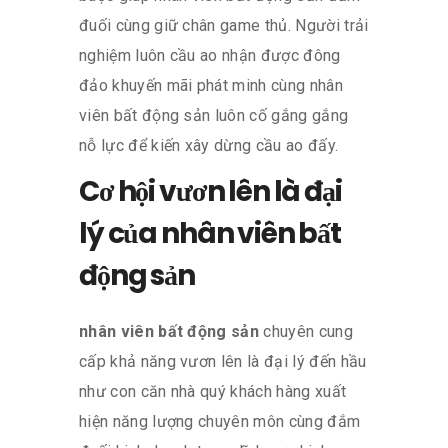
đuối cùng giữ chân game thủ. Người trải
nghiệm luôn cầu ao nhận được đông
đảo khuyến mãi phát minh cùng nhân
viên bất động sản luôn cố gắng gắng
nỗ lực để kiến xây dừng cầu ao đấy.
Cơ hội vươn lên là đại
lý của nhân viên bất
động sản
nhân viên bất động sản
chuyên cung
cấp khả năng vươn lên là đại lý đến hầu
như con căn nhà quý khách hàng xuất
hiện năng lượng chuyên môn cùng đắm