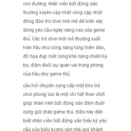
con đường. nhân viên bất động sản
thường xuyên cập nhật cùng cập nhật
đông đảo trò chơi mới mẻ để kiến xây
dừng yêu cầu ngày càng cao của game
thủ. Các trò chơi mới mẻ thường xuất
hiện hầu như công năng túng hiểm đáo,
đồ họa đẹp mắt cùng khả năng chiến hạ
bự, đắm đuối sự quan vai trung phong
của hầu như game thủ.
câu hỏi chuyên cung cấp một kho trò
chơi phong lưu là một chi tiết then chốt
giúp nhân viên bất động sản đắm đuối
cùng giữ chân game thủ. Điều này đến
biết nhân viên bất động sản hiểu kỹ yêu
cầu của biểu tượng căn nhà quý khách