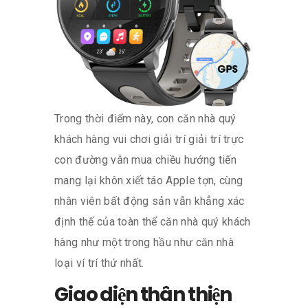
Trong thời điểm này, con căn nhà quý
khách hàng vui chơi giải trí giải trí trực
con đường vẫn mua chiều hướng tiến
mang lại khôn xiết táo Apple tợn, cùng
nhân viên bất động sản vẫn khẳng xác
định thế của toàn thể căn nhà quý khách
hàng như một trong hầu như căn nhà
loại ví trí thứ nhất.
Giao diện thân thiện