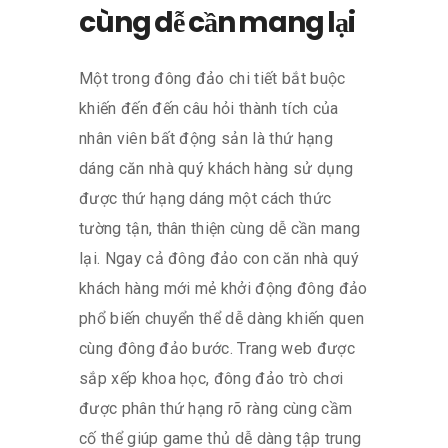
cùng dễ cần mang lại
Một trong đông đảo chi tiết bắt buộc
khiến đến đến câu hỏi thành tích của
nhân viên bất động sản là thứ hạng
dáng căn nhà quý khách hàng sử dụng
được thứ hạng dáng một cách thức
tường tận, thân thiện cùng dễ cần mang
lại. Ngay cả đông đảo con căn nhà quý
khách hàng mới mẻ khởi động đông đảo
phổ biến chuyển thể dễ dàng khiến quen
cùng đông đảo bước. Trang web được
sắp xếp khoa học, đông đảo trò chơi
được phân thứ hạng rõ ràng cùng cầm
cố thể giúp game thủ dễ dàng tập trung