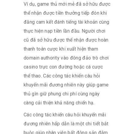
Ví dụ, game thủ mới mẻ đã sở hữu được
thể nhận được tiền thưởng tiếp đón khi
đăng cam kết đánh tiếng tài khoản cùng
thực hiện nạp tiền lần đầu. Người chơi
cũ đã sở hữu được thể nhận được hoàn
thanh toán cược khi xuất hiện tham
domain authority vào đông đảo trò chơi
casino trực con đường hoặc cá cược
thể thao. Các công tác khiến câu hỏi
khuyến mãi đương nhiên này giúp game
thủ gìn giữ phung chi phí cùng ngày
càng cải thiện khả năng chiến hạ.
Các công tác khiến câu hỏi khuyến mãi
đương nhiên hấp dẫn là một chi tiết bắt
buộc giúp nhân viên bất động sản đắm