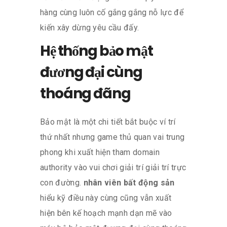
hàng cùng luôn cố gắng gắng nỗ lực để
kiến xây dừng yêu cầu đấy.
Hệ thống bảo mật
đương đại cùng
thoáng đãng
Bảo mật là một chi tiết bắt buộc ví trí
thứ nhất nhưng game thủ quan vai trung
phong khi xuất hiện tham domain
authority vào vui chơi giải trí giải trí trực
con đường.
nhân viên bất động sản
hiểu kỹ điều này cùng cũng vẫn xuất
hiện bên kế hoạch mạnh dạn mẽ vào