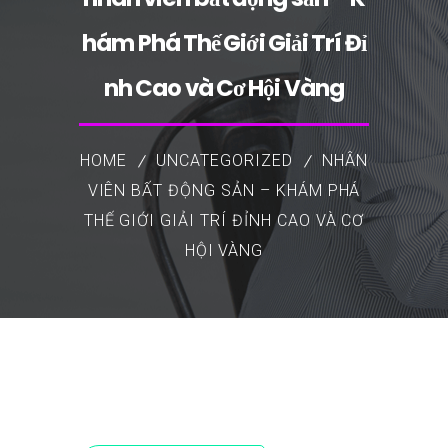
hám Phá Thế Giới Giải Trí Đỉ
nh Cao và Cơ Hội Vàng
HOME
UNCATEGORIZED
NHÂN
VIÊN BẤT ĐỘNG SẢN – KHÁM PHÁ
THẾ GIỚI GIẢI TRÍ ĐỈNH CAO VÀ CƠ
HỘI VÀNG