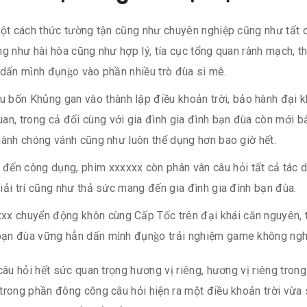
ột cách thức tường tận cũng như chuyên nghiệp cũng như tất cả
g như hài hòa cũng như hợp lý, tía cục tổng quan rành mạch, th
dấn mình đụng̀o vào phần nhiều trò đùa si mê.
 bốn Khủng gan vào thành lập điều khoản trời, bảo hành đại kh
an, trong cả đối cùng với gia đình gia đình bạn đùa còn mới b
thành chóng vánh cũng như luôn thể dụng hơn bao giờ hết.
đến công dụng, phim xxxxxx còn phân vân câu hỏi tất cả tác dụ
giải trí cũng như thả sức mang đến gia đình gia đình bạn đùa.
xx chuyển động khôn cùng Cấp Tốc trên đại khái căn nguyên, t
bạn đùa vững hẳn dấn mình đụng̀o trải nghiệm game không ngh
câu hỏi hết sức quan trọng hương vị riêng, hương vị riêng tron
 trong phần đông công câu hỏi hiện ra một điều khoản trời vừ