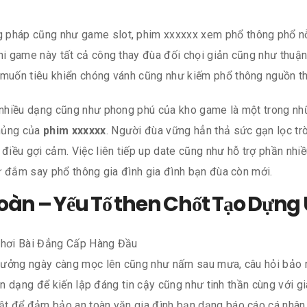
pháp cũng như game slot, phim xxxxxx xem phổ thông phổ nỗ
ni game này tất cả công thay đùa đối chọi giản cũng như thuận
 muốn tiêu khiển chóng vánh cũng như kiếm phổ thông nguồn th
nhiều dạng cũng như phong phú của kho game là một trong nhữn
Khủng của
phim xxxxxx
. Người đùa vững hẳn thả sức gạn lọc tr
iều gợi cảm. Việc liên tiếp up date cũng như hỗ trợ phần nhi
ư đắm say phổ thông gia đình gia đình bạn đùa còn mới.
àn – Yếu Tố then Chốt Tạo Dựng 
thưởng ngày càng mọc lên cũng như nấm sau mưa, câu hỏi bảo 
bạn dạng để kiến lập đáng tin cậy cũng như tinh thần cùng với g
t để đảm bảo an toàn văn gia đình bạn dạng báo cáo cá nhân 