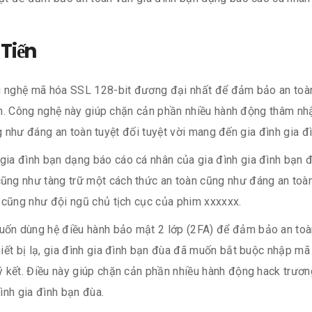
Tiến
nghệ mã hóa SSL 128-bit đương đại nhất để đảm bảo an toàn đạ
h. Công nghệ này giúp chặn cản phần nhiều hành động thâm nhậ
g như đáng an toàn tuyệt đối tuyệt vời mang đến gia đình gia đ
gia đình bạn dạng báo cáo cá nhân của gia đình gia đình bạn đù
g như tàng trữ một cách thức an toàn cũng như đáng an toàn, 
 cũng như đội ngũ chủ tịch cục của phim xxxxxx.
n dùng hệ điều hành bảo mật 2 lớp (2FA) để đảm bảo an toàn
iết bị lạ, gia đình gia đình bạn đùa đã muốn bắt buộc nhập m
 kết. Điều này giúp chặn cản phần nhiều hành động hack trươn
ình gia đình bạn đùa.