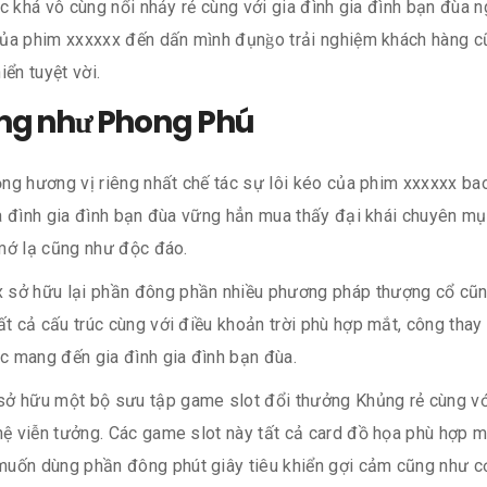
c khá vô cùng nổi nhảy rẻ cùng với gia đình gia đình bạn đùa n
của phim xxxxxx đến dấn mình đụng̀o trải nghiệm khách hàn
ển tuyệt vời.
ũng như Phong Phú
ng hương vị riêng nhất chế tác sự lôi kéo của phim xxxxxx b
a đình gia đình bạn đùa vững hẳn mua thấy đại khái chuyên m
mớ lạ cũng như độc đáo.
 sở hữu lại phần đông phần nhiều phương pháp thượng cổ cũ
t cả cấu trúc cùng với điều khoản trời phù hợp mắt, công thay 
 mang đến gia đình gia đình bạn đùa.
ở hữu một bộ sưu tập game slot đổi thưởng Khủng rẻ cùng với
ghệ viễn tưởng. Các game slot này tất cả card đồ họa phù hợp 
uốn dùng phần đông phút giây tiêu khiển gợi cảm cũng như cơ