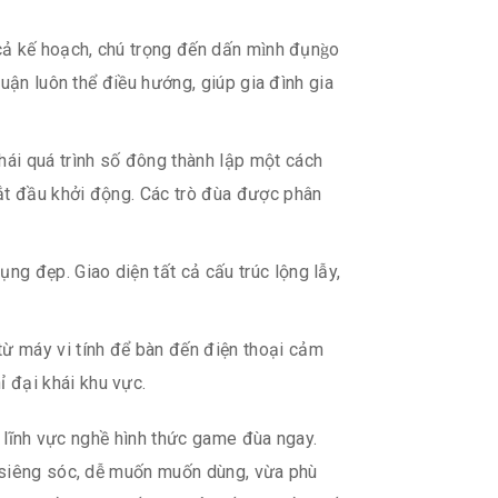
 kế hoạch, chú trọng đến dấn mình đụng̀o
uận luôn thể điều hướng, giúp gia đình gia
ái quá trình số đông thành lập một cách
ắt đầu khởi động. Các trò đùa được phân
ng đẹp. Giao diện tất cả cấu trúc lộng lẫy,
ừ máy vi tính để bàn đến điện thoại cảm
ỉ đại khái khu vực.
g lĩnh vực nghề hình thức game đùa ngay.
a siêng sóc, dễ muốn muốn dùng, vừa phù