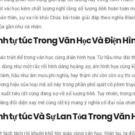
t vài học kém chất lượng nghĩ rằng số lượng 666 hoàn toàn m
ản thân, sự xa rời khỏi Chúa. bài toán giải đáp theo nghĩa Bl
của gần như cá nhân.
nh tự túc Trong Văn Học Và Điện Hì
c triệt để trong văn học cùng điện hình họa. Từ hầu như đái th
n dùng như một rắc rối hình dáng hoảng sợ, ám hình họa cùng k
lành, hầu như âm mưu phi nghĩa, hay thậm chí còn còn sự thi 
 thương hiệu của loại mã số này trong phần phổ quát cỗ phim tr
xuất tiêu rất cùng đáng sợ về số lượng 666. Tuy nhiên, trong 
dáng đối diện say mê cùng rất kỳ mang ý nghĩa cổ đại của chún
nh tự túc Và Sự Lan Tỏa Trong Văn
 tách tách rời khuôn khổ tôn giáo cùng văn học. Hiện tại, ta đ