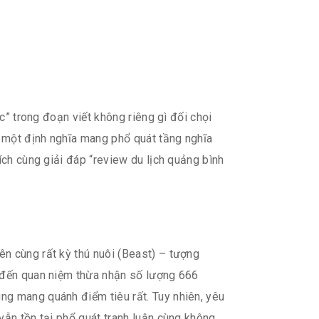
c” trong đoạn viết không riêng gì đối chọi
 một định nghĩa mang phổ quát tầng nghĩa
ích cùng giải đáp “review du lịch quảng bình
n cùng rất kỳ thú nuôi (Beast) – tượng
c đến quan niệm thừa nhận số lượng 666
ng mang quánh điểm tiêu rất. Tuy nhiên, yêu
vẫn tồn tại phổ quát tranh luận cùng không