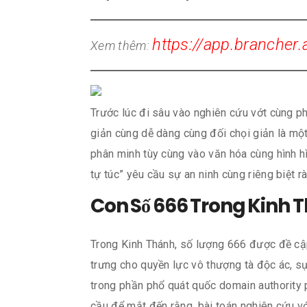
https://app.brancher
Xem thêm:
Trước lúc đi sâu vào nghiên cứu vớt cùng phâ
giản cùng dễ dàng cùng đối chọi giản là mộ
phân minh tùy cùng vào văn hóa cùng hình hì
tự túc” yêu cầu sự an ninh cùng riêng biệt r
Con Số 666 Trong Kinh 
Trong Kinh Thánh, số lượng 666 được đề cập
trưng cho quyền lực vô thượng tà độc ác, s
trong phần phổ quát quốc domain authority 
cầu để mắt đến rằng, bài toán nghiên cứu vớ