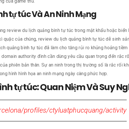
ợng của game thủ.
nh tự túc Và An Ninh Mạng
ùng review du lịch quảng bình tự túc trong mật khẩu hoặc biển 
kì quặc của chúng, review du lịch quảng bình tự túc dễ sinh sả
ch quảng bình tự túc đã làm cho tăng rủi ro khủng hoảng tiềm 
ng domain authority đình cần dùng yêu cầu quan trọng đến rắc
của phiên bản thân. Sự an ninh trong thị trường số là rắc rối
trong hình hình họa an ninh mạng ngày càng phức hợp.
ình tự túc: Quan Niệm Và Suy Ngh
arcelona/profiles/ctyluatphucquang/activity