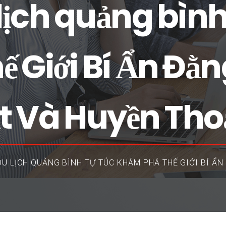
lịch quảng bình
 Giới Bí Ẩn Đằ
ật Và Huyền Tho
U LỊCH QUẢNG BÌNH TỰ TÚC KHÁM PHÁ THẾ GIỚI BÍ ẨN