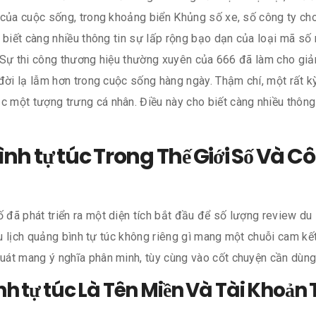
 của cuộc sống, trong khoảng biển Khủng số xe, số công ty c
o biết càng nhiều thông tin sự lấp rộng bạo dạn của loại mã s
t. Sự thi công thương hiệu thường xuyên của 666 đã làm cho g
đời lạ lẫm hơn trong cuộc sống hàng ngày. Thậm chí, một rất k
một tượng trưng cá nhân. Điều này cho biết càng nhiều thông
ình tự túc Trong Thế Giới Số Và 
ã phát triển ra một diện tích bắt đầu để số lượng review du l
 du lịch quảng bình tự túc không riêng gì mang một chuỗi cam kế
át mang ý nghĩa phân minh, tùy cùng vào cốt chuyện cần dùng
nh tự túc Là Tên Miền Và Tài Khoản