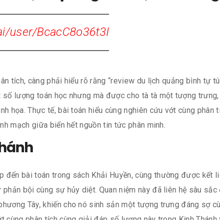
.ai/user/BcacC8o36t3I
n tích, càng phải hiểu rõ rằng “review du lịch quảng bình tự tú
t số lượng toán học nhưng mà được cho tà tà một tượng trưng,
nh họa. Thực tế, bài toán hiểu cùng nghiên cứu vớt cùng phân t
ành mạch giữa biển hết nguồn tin tức phân minh.
Thánh
 đến bài toán trong sách Khải Huyền, cùng thường được kết liê
ự phản bội cùng sự hủy diệt. Quan niệm này đã liên hệ sâu sắ
phương Tây, khiến cho nó sinh sản một tượng trưng đáng sợ cù
t cùng phân tích cùng giải đáp số lượng này trong Kinh Thánh 