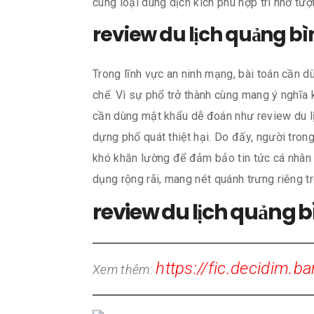
cùng loại dung dịch kích phù hợp trí nhớ tư
review du lịch quảng bì
Trong lĩnh vực an ninh mạng, bài toán cần d
chế. Vì sự phổ trở thành cùng mang ý nghĩa 
cần dùng mật khẩu dễ đoán như review du lị
dựng phổ quát thiệt hại. Do đấy, người tro
khó khăn lường để đảm bảo tin tức cá nhân 
dụng rộng rãi, mang nét quánh trưng riêng 
review du lịch quảng b
https://fic.decidim.b
Xem thêm: