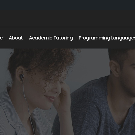
e
About
Academic Tutoring
Programming Language