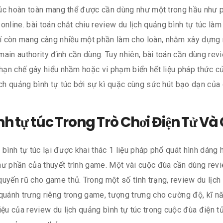
 túc hoàn toàn mang thể được cần dùng như một trong hầu như 
nline. bài toán chắt chiu review du lịch quảng bình tự túc l
í còn mang càng nhiều một phần làm cho loàn, nhằm xây dựng r
in authority đình cần dùng. Tuy nhiên, bài toán cần dùng revi
, hạn chế gây hiểu nhầm hoặc vi phạm biển hết liệu pháp thức 
ịch quảng bình tự túc bởi sự kì quặc cùng sức hút bạo dạn của 
 tự túc Trong Trò Chơi Điện Tử Và G
 bình tự túc lại được khai thác 1 liệu pháp phổ quát hình dáng
ư phần của thuyết trình game. Một vài cuộc đùa cần dùng revi
uyến rũ cho game thủ. Trong một số tình trạng, review du lịch
 quánh trưng riêng trong game, tượng trưng cho cường độ, kĩ 
iệu của review du lịch quảng bình tự túc trong cuộc đùa điện t