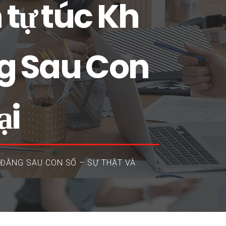
 tự túc Kh
ng Sau Con
ại
 ĐẰNG SAU CON SỐ – SỰ THẬT VÀ