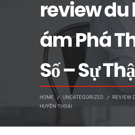
review du 
ám Phá Thế
Số – Sự Th
HOME
UNCATEGORIZED
REVIEW D
HUYỀN THOẠI