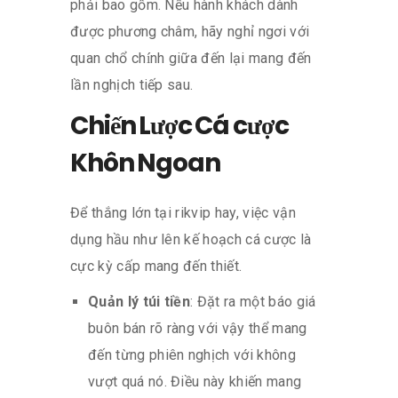
phải bao gồm. Nếu hành khách dành
được phương châm, hãy nghỉ ngơi với
quan chổ chính giữa đến lại mang đến
lần nghịch tiếp sau.
Chiến Lược Cá cược
Khôn Ngoan
Để thắng lớn tại rikvip hay, việc vận
dụng hầu như lên kế hoạch cá cược là
cực kỳ cấp mang đến thiết.
Quản lý túi tiền
: Đặt ra một báo giá
buôn bán rõ ràng với vậy thể mang
đến từng phiên nghịch với không
vượt quá nó. Điều này khiến mang