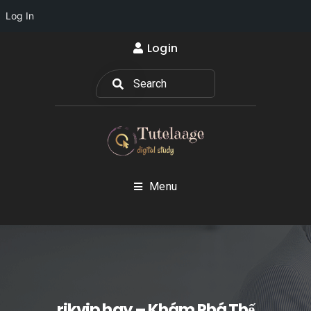
Log In
Login
Menu
rikvip hay – Khám Phá Thế