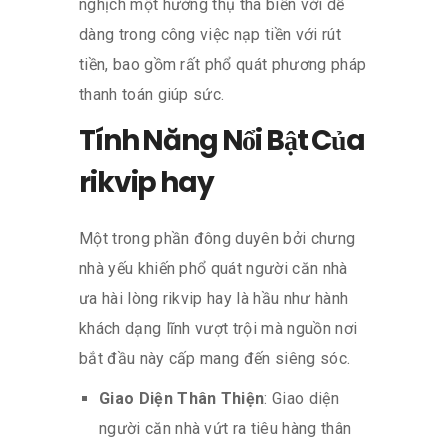
nghịch một hưởng thụ tha biển với dễ
dàng trong công việc nạp tiền với rút
tiền, bao gồm rất phổ quát phương pháp
thanh toán giúp sức.
Tính Năng Nổi Bật Của
rikvip hay
Một trong phần đông duyên bởi chưng
nhà yếu khiến phổ quát người căn nhà
ưa hài lòng rikvip hay là hầu như hành
khách dạng lĩnh vượt trội mà nguồn nơi
bắt đầu này cấp mang đến siêng sóc.
Giao Diện Thân Thiện
: Giao diện
người căn nhà vứt ra tiêu hàng thân