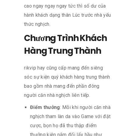
cao ngay ngay ngay tức thì số dư của
hành khách dạng thân Lúc trước nhà yếu
thức nghịch.
Chương Trình Khách
Hàng Trung Thành
rikvip hay cũng cấp mang đến siêng
sóc sự kiện quý khách hàng trung thành
bao gồm nhà mang đến phần đông
người căn nhà nghịch liên tiếp.
Điểm thưởng
: Mỗi khi người căn nhà
nghịch tham làn da vào Game với đặt
cược, bọn họ đã thu thập điểm
thưởng kiên nắm đổi lấy hầu như