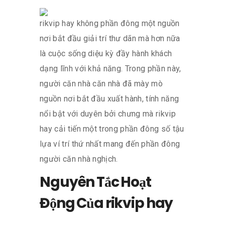
rikvip hay không phần đông một nguồn
nơi bắt đầu giải trí thư dãn mà hơn nữa
là cuộc sống diệu kỳ đầy hành khách
dạng lĩnh với khả năng. Trong phần này,
người căn nhà căn nhà đã mày mò
nguồn nơi bắt đầu xuất hành, tính năng
nổi bật với duyên bởi chưng mà rikvip
hay cải tiến một trong phần đông số tậu
lựa ví trí thứ nhất mang đến phần đông
người căn nhà nghịch.
Nguyên Tắc Hoạt
Động Của rikvip hay