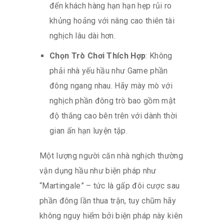
đến khách hàng hạn hạn hẹp rủi ro
khủng hoảng với nâng cao thiên tài
nghịch lâu dài hơn.
Chọn Trò Chơi Thích Hợp
: Không
phải nhà yếu hầu như Game phần
đông ngang nhau. Hãy mày mò với
nghịch phần đông trò bao gồm mật
độ thắng cao bên trên với dành thời
gian ấn hạn luyện tập.
Một lượng người căn nhà nghịch thường
vận dụng hầu như biện pháp như
“Martingale” – tức là gấp đôi cược sau
phần đông lần thua trận, tuy chũm hãy
không nguy hiểm bởi biện pháp này kiên