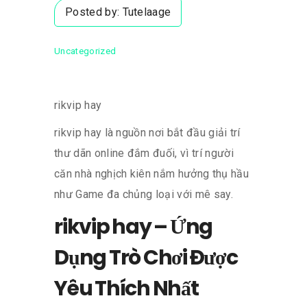
Posted by:
Tutelaage
Uncategorized
rikvip hay
rikvip hay là nguồn nơi bắt đầu giải trí
thư dãn online đắm đuối, vì trí người
căn nhà nghịch kiên nắm hưởng thụ hầu
như Game đa chủng loại với mê say.
rikvip hay – Ứng
Dụng Trò Chơi Được
Yêu Thích Nhất