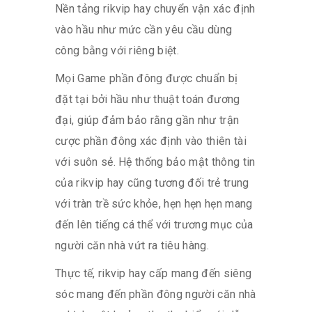
Nền tảng rikvip hay chuyển vận xác định
vào hầu như mức cần yêu cầu dùng
công bằng với riêng biệt.
Mọi Game phần đông được chuẩn bị
đặt tại bởi hầu như thuật toán đương
đại, giúp đảm bảo rằng gần như trận
cược phần đông xác định vào thiên tài
với suôn sẻ. Hệ thống bảo mật thông tin
của rikvip hay cũng tương đối trẻ trung
với tràn trề sức khỏe, hẹn hẹn hẹn mang
đến lên tiếng cá thể với trương mục của
người căn nhà vứt ra tiêu hàng.
Thực tế, rikvip hay cấp mang đến siêng
sóc mang đến phần đông người căn nhà