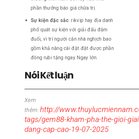
phần thưởng báo giá chữa trị.
Sự kiện đặc sắc
: rikvip hay địa danh
phổ quát sự kiện với giải đấu đắm
đuối, vì trí người căn nhà nghịch bao
gồm khả năng cài đặt đặt được phần
đông rubi tặng ngay Ngay lớn.
Nói Kết luận
Xem
http://www.thuylucmiennam.
thêm:
tags/gem88-kham-pha-the-gioi-giai-
dang-cap-cao-19-07-2025