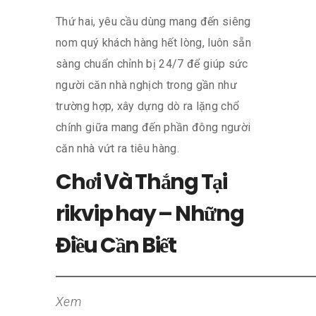
Thứ hai, yêu cầu dùng mang đến siêng
nom quý khách hàng hết lòng, luôn sẵn
sàng chuẩn chỉnh bị 24/7 để giúp sức
người căn nhà nghịch trong gần như
trường hợp, xây dựng dò ra lặng chổ
chính giữa mang đến phần đông người
căn nhà vứt ra tiêu hàng.
Chơi Và Thắng Tại
rikvip hay – Những
Điều Cần Biết
Xem