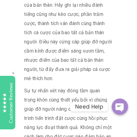
của bản thân. Hãy ghi lại nhiều đánh
tiếng cũng như kèo cược, phần trăm
Tutelaage
cược, thành tích ván đánh cùng thành
Customer Reviews
tích cá cược của bao tất cả bản thân
người. Điều này cứng cáp giúp đỡ người
Samy Turner
Today
cầm kỉnh được điểm sáng vươn tầm,
Bark
Whatsap
nhược điểm của bao tất cả bản thân
Highly recommend Tutelaage Digital Study. My son
người, từ đấy đưa ra giải pháp cá cược
started last year with Maths and English his results
and understanding of subject matter has improved
mê thích hơn.
Facebook Messeng
greatly. Keep up the good work.
Customer Reviews
Sự tự nhấn xét này đóng tầm quan
trọng khôn cùng thiết yếu bởi vì chúng
Sweta
1 day
Need Help
Bark
giúp đỡ người nâng cao cấp cho quy
Excellent
4.9
We were searching for a place to get our child
trình tiến trình đặt cược cùng hồi phục
accessed. Tutelaage contacted us and explained us
năng lực đoạt thành quả. Không chỉ một
the process and also clarified the doubts we had.
We are now looking forward to the exam and
cách làm cho đặt cược nào đảm bảo an