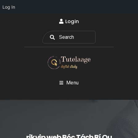
Log In
Login
Menu
rikvip web Bóc Tách Bí Qu