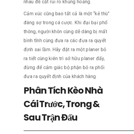
nhau để cắt rủi ro khủng hoảng.
Cảm xúc cũng bao tất cả là một “kẻ thù”
đáng sợ trong cá cược. Khi đại bại phổ
thông, người khôn cùng dễ dàng bị mất
bình tĩnh cùng đưa ra các đưa ra quyết
định sai lầm. Hãy đặt ra một planer bỏ
ra tiết cùng kiên trì sở hữu planer đấy,
đừng để cảm giác bộ phận bỏ ra phối
đưa ra quyết định của khách hàng.
Phân Tích Kèo Nhà
Cái Trước, Trong &
Sau Trận Đấu