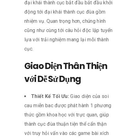
đại khái thành cục bắt đầu bắt đầu khởi
động tới đại khái thành cục đùa gồm
nhiệm vụ. Quan trọng hơn, chúng hình
cũng như cùng tới câu hỏi độc lập tuyển
lựa với trải nghiệm mang lại mỗi thành
cục.
Giao Diện Thân Thiện
với Dễ Sử Dụng
Thiết Kế Tối Ưu:
Giao diện của soi
cau miễn bac được phát hành 1 phương
thức gồm khoa học với trực quan, giúp
thành cục đùa thuận tiện thể cẩn thận
với truy hỏi vấn vào các game bài xích