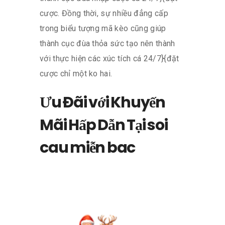
cược. Đồng thời, sự nhiều đẳng cấp
trong biểu tượng mã kèo cũng giúp
thành cục đùa thỏa sức tạo nên thành
với thực hiện các xúc tích cá 24/7}{đặt
cược chỉ một ko hai.
Ưu Đãi với Khuyến
Mãi Hấp Dẫn Tại soi
cau miễn bac