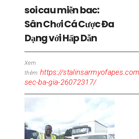
soi cau miễn bac:
Sân Chơi Cá Cược Đa
Dạng với Hấp Dẫn
Xem
https://stalinsarmyofapes.co
thêm:
sec-ba-gia-26072317/