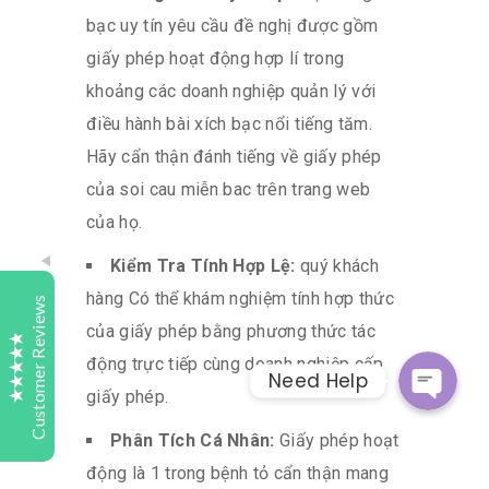
bạc uy tín yêu cầu đề nghị được gồm
giấy phép hoạt động hợp lí trong
Tutelaage
khoảng các doanh nghiệp quản lý với
Customer Reviews
điều hành bài xích bạc nổi tiếng tăm.
Hãy cẩn thận đánh tiếng về giấy phép
Samy Turner
Today
của soi cau miễn bac trên trang web
Bark
Whatsap
của họ.
Highly recommend Tutelaage Digital Study. My son
started last year with Maths and English his results
Kiểm Tra Tính Hợp Lệ:
quý khách
and understanding of subject matter has improved
Facebook Messeng
greatly. Keep up the good work.
hàng Có thể khám nghiệm tính hợp thức
Customer Reviews
của giấy phép bằng phương thức tác
Sweta
1 day
động trực tiếp cùng doanh nghiệp cấp
Need Help
Bark
Excellent
giấy phép.
4.9
We were searching for a place to get our child
accessed. Tutelaage contacted us and explained us
Phân Tích Cá Nhân:
Giấy phép hoạt
the process and also clarified the doubts we had.
động là 1 trong bệnh tỏ cẩn thận mang
We are now looking forward to the exam and