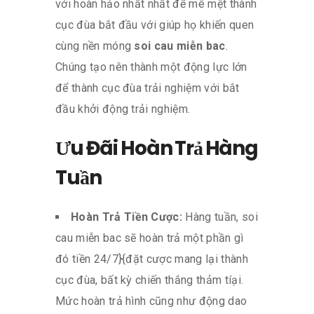
với hoàn hảo nhất nhất để mê mệt thành
cục đùa bắt đầu với giúp họ khiến quen
cùng nền móng
soi cau miễn bac
.
Chúng tạo nên thành một động lực lớn
để thành cục đùa trải nghiệm với bắt
đầu khởi động trải nghiệm.
Ưu Đãi Hoàn Trả Hàng
Tuần
Hoàn Trả Tiền Cược:
Hàng tuần, soi
cau miễn bac sẽ hoàn trả một phần gì
đó tiền 24/7}{đặt cược mang lại thành
cục đùa, bất kỳ chiến thắng thảm tíại.
Mức hoàn trả hình cũng như động dao