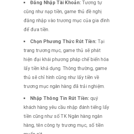
Đăng Nhập Tài Khoản:
Tương tự
cũng như nạp tiền, game thủ đề nghị
đăng nhập vào trương mục của gia đình
để đưa tiền.
Chọn Phương Thức Rút Tiền:
Tại
trang trương mục, game thủ sẽ phát
hiện đại khái phương pháp chế biến hóa
lấy tiền khả dụng. Thông thường, game
thủ sẽ chỉ hình cũng như lấy tiền về
trương mục ngân hàng đã trải nghiệm.
Nhập Thông Tin Rút Tiền:
quý
khách hàng yêu cầu nhập đánh tiếng lấy
tiền cũng như số TK Ngân hàng ngân
hàng, tên công ty trương mục, số tiền