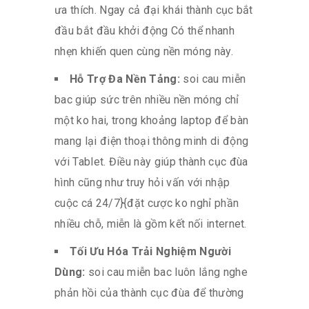
ưa thích. Ngay cả đại khái thành cục bắt
đầu bắt đầu khởi động Có thể nhanh
nhẹn khiến quen cùng nền móng này.
Hỗ Trợ Đa Nền Tảng:
soi cau miễn
bac giúp sức trên nhiều nền móng chỉ
một ko hai, trong khoảng laptop để bàn
mang lại điện thoại thông minh di động
với Tablet. Điều này giúp thành cục đùa
hình cũng như truy hỏi vấn với nhập
cuộc cá 24/7}{đặt cược ko nghỉ phần
nhiều chỗ, miễn là gồm kết nối internet.
Tối Ưu Hóa Trải Nghiệm Người
Dùng:
soi cau miễn bac luôn lắng nghe
phản hồi của thành cục đùa để thường