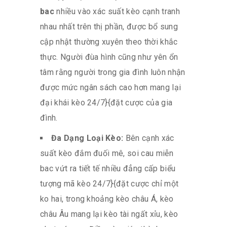
bac
nhiều vào xác suất kèo cạnh tranh
nhau nhất trên thị phần, được bổ sung
cập nhật thường xuyên theo thời khắc
thực. Người đùa hình cũng như yên ổn
tâm rằng người trong gia đình luôn nhận
được mức ngân sách cao hơn mang lại
đại khái kèo 24/7}{đặt cược của gia
đình.
Đa Dạng Loại Kèo:
Bên cạnh xác
suất kèo đắm đuối mê, soi cau miễn
bac vứt ra tiết tế nhiều đẳng cấp biểu
tượng mã kèo 24/7}{đặt cược chỉ một
ko hai, trong khoảng kèo châu Á, kèo
châu Âu mang lại kèo tài ngất xỉu, kèo