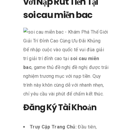
với Nạp Rút Tiền Tại
soi cau miễn bac
Để nhập cuộc vào quốc tế vui đùa giải
trí giải trí đỉnh cao tại
soi cau miễn
bac
, game thủ đề nghị đề nghị được trải
nghiệm trương mục với nạp tiền. Quy
trình này khôn cùng dễ với nhanh nhẹn,
chỉ yêu cầu vài phút để chấm kết thúc.
Đăng Ký Tài Khoản
Truy Cập Trang Chủ:
Đầu tiên,