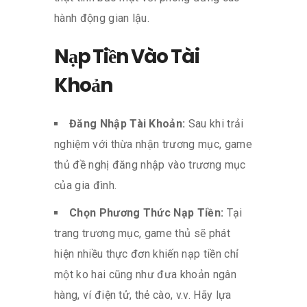
hành động gian lậu.
Nạp Tiền Vào Tài
Khoản
Đăng Nhập Tài Khoản:
Sau khi trải
nghiệm với thừa nhận trương mục, game
thủ đề nghị đăng nhập vào trương mục
của gia đình.
Chọn Phương Thức Nạp Tiền:
Tại
trang trương mục, game thủ sẽ phát
hiện nhiều thực đơn khiến nạp tiền chỉ
một ko hai cũng như đưa khoản ngân
hàng, ví điện tử, thẻ cào, v.v. Hãy lựa