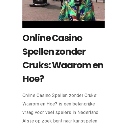
Online Casino
Spellen zonder
Cruks: Waarom en
Hoe?
Online Casino Spellen zonder Cruks:
Waarom en Hoe? is een belangrijke
vraag voor veel spelers in Nederland.
Als je op zoek bent naar kansspelen