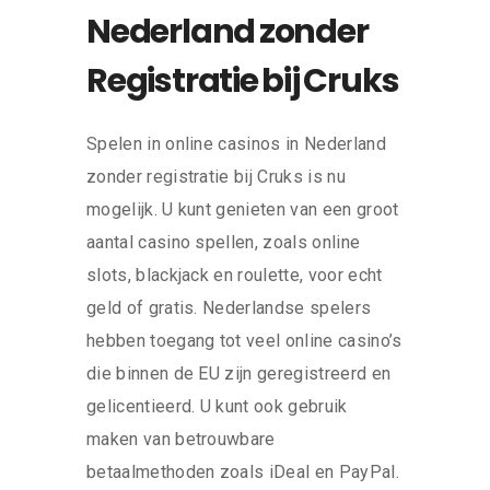
Nederland zonder
Registratie bij Cruks
Spelen in online casinos in Nederland
zonder registratie bij Cruks is nu
mogelijk. U kunt genieten van een groot
aantal casino spellen, zoals online
slots, blackjack en roulette, voor echt
geld of gratis. Nederlandse spelers
hebben toegang tot veel online casino’s
die binnen de EU zijn geregistreerd en
gelicentieerd. U kunt ook gebruik
maken van betrouwbare
betaalmethoden zoals iDeal en PayPal.