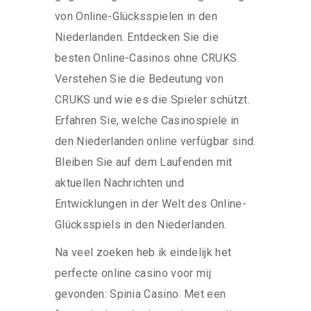
von Online-Glücksspielen in den
Niederlanden. Entdecken Sie die
besten Online-Casinos ohne CRUKS.
Verstehen Sie die Bedeutung von
CRUKS und wie es die Spieler schützt.
Erfahren Sie, welche Casinospiele in
den Niederlanden online verfügbar sind.
Bleiben Sie auf dem Laufenden mit
aktuellen Nachrichten und
Entwicklungen in der Welt des Online-
Glücksspiels in den Niederlanden.
Na veel zoeken heb ik eindelijk het
perfecte online casino voor mij
gevonden: Spinia Casino. Met een