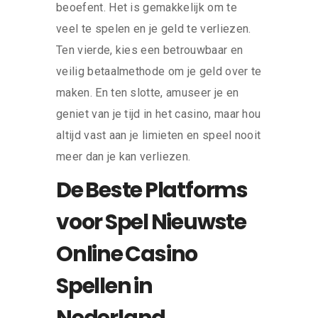
beoefent. Het is gemakkelijk om te
veel te spelen en je geld te verliezen.
Ten vierde, kies een betrouwbaar en
veilig betaalmethode om je geld over te
maken. En ten slotte, amuseer je en
geniet van je tijd in het casino, maar hou
altijd vast aan je limieten en speel nooit
meer dan je kan verliezen.
De Beste Platforms
voor Spel Nieuwste
Online Casino
Spellen in