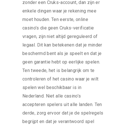
zonder een Cruks-account, dan zijn er
enkele dingen waar je rekening mee
moet houden. Ten eerste, online
casino’s die geen Cruks-verificatie
vragen, zijn niet altijd gereguleerd of
legaal. Dit kan betekenen dat je minder
beschermd bent als je speelt en dat je
geen garantie hebt op eerlijke spelen.
Ten tweede, het is belangrijk om te
controleren of het casino waar je wilt
spelen wel beschikbaar is in
Nederland. Niet alle casino’s
accepteren spelers uit alle landen. Ten
derde, zorg ervoor dat je de spelregels
begrijpt en dat je verantwoord spel