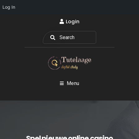
Log In
Login
Menu
Spel nieuwe online casino