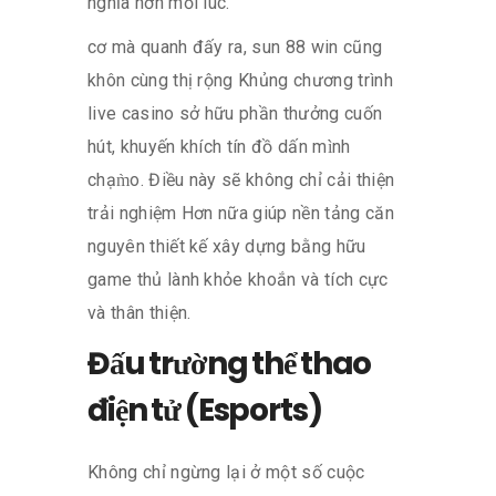
nghĩa hơn mỗi lúc.
cơ mà quanh đấy ra, sun 88 win cũng
khôn cùng thị rộng Khủng chương trình
live casino sở hữu phần thưởng cuốn
hút, khuyến khích tín đồ dấn mình
chạm̀o. Điều này sẽ không chỉ cải thiện
trải nghiệm Hơn nữa giúp nền tảng căn
nguyên thiết kế xây dựng bằng hữu
game thủ lành khỏe khoắn và tích cực
và thân thiện.
Đấu trường thể thao
điện tử (Esports)
Không chỉ ngừng lại ở một số cuộc