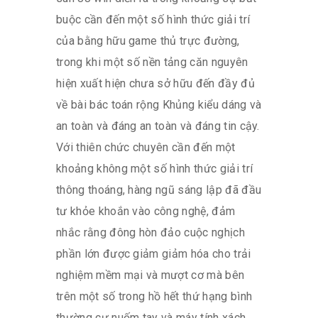
buộc cần đến một số hình thức giải trí
của bằng hữu game thủ trực đường,
trong khi một số nền tảng căn nguyên
hiện xuất hiện chưa sở hữu đến đầy đủ
về bài bác toán rộng Khủng kiểu dáng và
an toàn và đáng an toàn và đáng tin cậy.
Với thiên chức chuyên cần đến một
khoảng không một số hình thức giải trí
thông thoáng, hàng ngũ sáng lập đã đầu
tư khỏe khoắn vào công nghệ, đảm
nhắc rằng đông hòn đảo cuộc nghịch
phần lớn được giảm giảm hóa cho trải
nghiệm mềm mại và mượt cơ mà bên
trên một số trong hồ hết thứ hạng bình
thường cư nuốm tay và máy tính xách