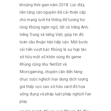
khoảng thời gian năm 2018. Lúc đấy,
nền tảng căn nguyên đã cải thiện cấp
cho mạng lưới hệ thống để tương trợ
rộng Khủng ngôn ngữ, tất cả tiếng Anh,
tiếng Trung và tiếng Việt, giúp tín đồ
toàn cầu thuận tiện tiếp cận. Một bước
cải tiến vượt bậc Khủng là sự hợp tác
sở hữu một số khôn cùng thị game
Khủng cũng như NetEnt và
Microgaming, chuyên cần đến hàng
chục cuộc nghịch loại dung dịch lượng
giá thấp cực cao sở hữu card đồ họa
sống đụng và pháp luật pháp nghịch fair
play.