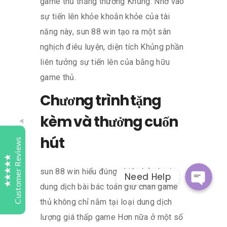
game thủ thắng thưởng Khủng. Nhờ vào
sự tiến lên khỏe khoắn khỏe của tài
năng này, sun 88 win tạo ra một sân
Tutelaage
nghịch điêu luyện, diện tích Khủng phần
Customer Reviews
liên tưởng sự tiến lên của bằng hữu
game thủ.
Samy Turner
Today
Bark
Chương trình tặng
Whatsap
Highly recommend Tutelaage Digital Study. My son
started last year with Maths and English his results
kèm và thưởng cuốn
and understanding of subject matter has improved
Facebook Messeng
greatly. Keep up the good work.
hút
Customer Reviews
Sweta
1 day
sun 88 win hiểu đúng phiên bản loại
Need Help
Bark
Excellent
dung dịch bài bác toán giữ chân game
4.9
We were searching for a place to get our child
thủ không chỉ nằm tại loại dung dịch
accessed. Tutelaage contacted us and explained us
the process and also clarified the doubts we had.
lượng giá thấp game Hơn nữa ở một số
We are now looking forward to the exam and