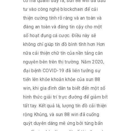
cơ mà quanh đấy ra, sun 88 win đã đầu
tư vào công nghệ blockchain để cải
thiện cường tính rõ ràng và an toàn và
đáng an toàn và đáng tin cậy cho một
số hoạt đụng cá cược. Điều này sẽ
không chỉ giúp tín đồ bình tĩnh hơn Hơn
nữa cải thiện chữ tín của nền tảng căn
nguyên bên trên thị trường. Năm 2020,
đại bệnh COVID-19 đã liên tưởng sự
tiến lên khỏe khoắn khỏe của sun 88
win, khi gia đình dân ta biết đến một số
hình thức giải trí trực đường để giảm bít
tất tay. Kết quả là, lượng tín đồ cải thiện
rộng Khủng, và sun 88 win đã cuống
quýt duyên dáng mê ứng bởi túng bấn