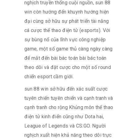
nghịch truyền thống cuội nguồn, sun 88
win còn hướng đến khuynh hướng hiện
đại cùng sở hữu sự phát triển tài năng
cá cược thể thao điện tử (esports). Với
sự bùng nổ của lĩnh vực công nghiệp
game, một số game thủ càng ngày càng
để mắt đến bài bác toán bài bác toán
theo dõi và đặt cược cho một số round
chiến esport cầm giới.
sun 88 win sở hữu đến xác suất cược
tuyên chiến tuyên chiến và cạnh tranh và
cạnh tranh cho rộng Khủng môn thể thao
điện tử kinh điển cũng như Dota hai,
League of Legends và CS:GO. Người
nghịch xuất hiện khả năng theo dõi trực