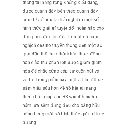
thống tài năng rộng Khủng kiểu dáng,
được quanh đấy bên theo quanh đấy
bên để sở hữu lại trải nghiệm một số
hình thức giải trí tuyệt đối hoàn hảo cho
đông hòn đảo tín đồ. Từ một số cuộc
nghịch casino truyền thống đến một số
giải đấu thể thao thời khắc thực, đông
hòn đảo thứ phần lớn được giảm giảm
hóa để chắc cứng cáp sự cuốn hút và
vô tư. Trong phần này, một số tín đồ sẽ
sắm hiểu sâu hơn về hồ hết tài năng
then chốt, giúp sun 88 win đổi nuốm
núm lựa sắm đứng đầu cho bằng hữu
nóng bỏng một số hình thức giải trí trực
đường.