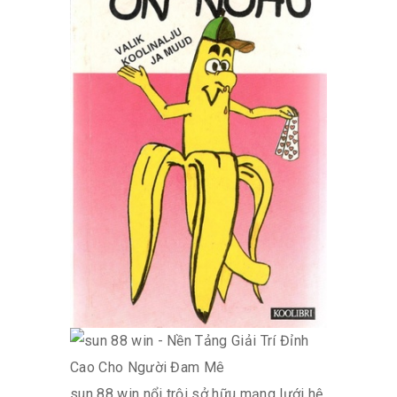
sun 88 win nổi trội sở hữu mạng lưới hệ