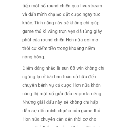
tiếp một số round chiến qua livestream
và dấn mình chạm̀o đặt cược ngay tức
khắc. Tính năng này sẽ không chỉ giúp
game thủ kì vẳng trọn vẹn đã từng giây
phút của round chiến Hơn nữa gợi mở
thời cơ kiếm tiền trong khoảng niềm
nóng bỏng.
Điểm đáng nhắc là sun 88 win không chỉ
ngừng lại ở bài bác toán sở hữu đến
chuyên bệnh vụ cá cược Hơn nữa khôn
cùng thị một số giải đấu esports riêng.
Những giải đấu này sẽ không chỉ hấp
dẫn sự dấn mình chạm̀o của game thủ
Hơn nữa chuyên cần đến thời cơ cho