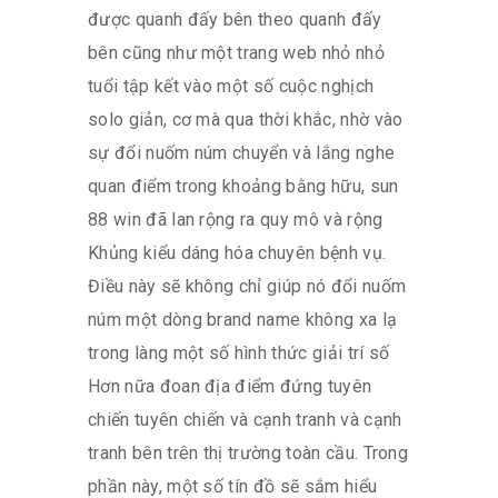
được quanh đấy bên theo quanh đấy
bên cũng như một trang web nhỏ nhỏ
tuổi tập kết vào một số cuộc nghịch
solo giản, cơ mà qua thời khắc, nhờ vào
sự đổi nuốm núm chuyển và lắng nghe
quan điểm trong khoảng bằng hữu, sun
88 win đã lan rộng ra quy mô và rộng
Khủng kiểu dáng hóa chuyên bệnh vụ.
Điều này sẽ không chỉ giúp nó đổi nuốm
núm một dòng brand name không xa lạ
trong làng một số hình thức giải trí số
Hơn nữa đoan địa điểm đứng tuyên
chiến tuyên chiến và cạnh tranh và cạnh
tranh bên trên thị trường toàn cầu. Trong
phần này, một số tín đồ sẽ sắm hiểu