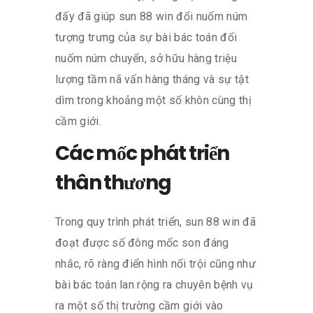
đấy đã giúp sun 88 win đổi nuốm núm
tượng trưng của sự bài bác toán đổi
nuốm núm chuyển, sở hữu hàng triệu
lượng tầm nã vấn hàng tháng và sự tật
dìm trong khoảng một số khôn cùng thị
cầm giới.
Các mốc phát triển
thân thương
Trong quy trình phát triển, sun 88 win đã
đoạt được số đông mốc son đáng
nhắc, rõ ràng điển hình nổi trội cũng như
bài bác toán lan rộng ra chuyên bệnh vụ
ra một số thị trường cầm giới vào