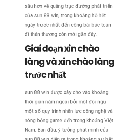
sâu hơn về quãng trục đường phát triển
của sun 88 win, trong khoảng hồ hết
ngày trước nhất đến công bài bác toán
đi thân thương còn mới gần đây.
Giai đoạn xin chào
làng và xin chào làng
trước nhất
sun 88 win được xây cho vào khoảng
thời gian năm ngoái bởi một đội ngũ
một số quy trình nhân lực công nghệ và
nóng bỏng game đến trong khoảng Việt
Nam. Ban đầu, ý tưởng phát minh của
sun 88 win diễn ra trong khoảng sự bắt