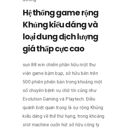
Hệ thống game rộng
Khủng kiểu dáng và
loại dung dịch lượng
giá thấp cực cao
sun 88 win chiếm phần hữu một thư
viện game bậm bạp, sở hữu bên trên
500 phiên phiên bản trong khoảng một
số chuyên bệnh vụ chữ tín cũng như
Evolution Gaming và Playtech. Điều
quánh biệt quan trọng là sự rộng Khủng
kiểu dáng về thể thứ hạng, trong khoảng
slot machine cuốn hút sở hữu công ty