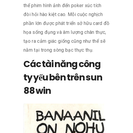
thể phim hình ảnh đến poker xúc tích
đòi hỏi hào kiệt cao. Mỗi cuộc nghịch
phần lớn được phát triển sở hữu card đồ
họa sống đụng và âm lượng chân thực,
tạo ra cảm giác giống cũng như thể sẽ
nằm tại trong sòng bạc thực thụ.
Các tài năng công
ty yếu bên trên sun
88 win