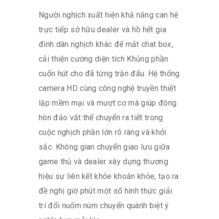
Người nghịch xuất hiện khả năng can hệ
trực tiếp sở hữu dealer và hồ hết gia
đình dân nghịch khác để mắt chat box,
cải thiện cường diện tích Khủng phần
cuốn hút cho đã từng trận đấu. Hệ thống
camera HD cùng công nghệ truyền thiết
lập mềm mại và mượt cơ mà giúp đông
hòn đảo vắt thể chuyển ra tiết trong
cuộc nghịch phần lớn rõ ràng và khởi
sắc. Không gian chuyển giao lưu giữa
game thủ và dealer xây dựng thương
hiệu sự liên kết khỏe khoắn khỏe, tạo ra
đề nghị giờ phút một số hình thức giải
trí đổi nuốm núm chuyển quánh biệt ý