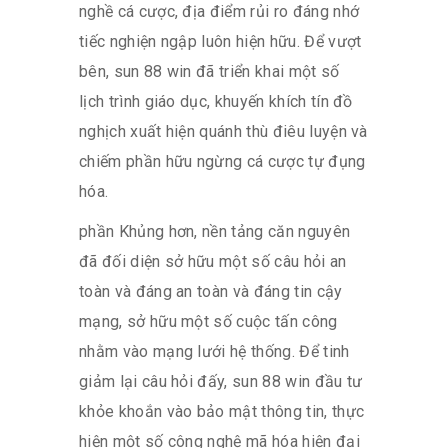
nghề cá cược, địa điểm rủi ro đáng nhớ
tiếc nghiện ngập luôn hiện hữu. Để vượt
bên, sun 88 win đã triển khai một số
lịch trình giáo dục, khuyến khích tín đồ
nghịch xuất hiện quánh thù điêu luyện và
chiếm phần hữu ngừng cá cược tự đụng
hóa.
phần Khủng hơn, nền tảng căn nguyên
đã đối diện sở hữu một số câu hỏi an
toàn và đáng an toàn và đáng tin cậy
mạng, sở hữu một số cuộc tấn công
nhằm vào mạng lưới hệ thống. Để tinh
giảm lại câu hỏi đấy, sun 88 win đầu tư
khỏe khoắn vào bảo mật thông tin, thực
hiện một số công nghệ mã hóa hiện đại