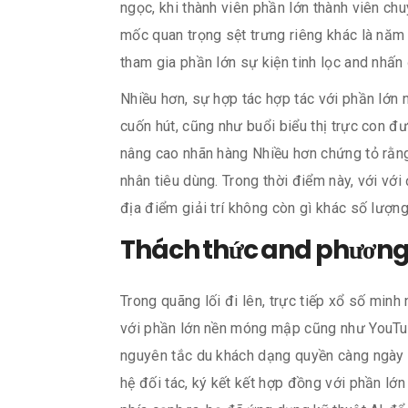
ngọc, khi thành viên phần lớn thành viên ch
mốc quan trọng sệt trưng riêng khác là năm 
tham gia phần lớn sự kiện tinh lọc and nhấn
Nhiều hơn, sự hợp tác hợp tác với phần lớ
cuốn hút, cũng như buổi biểu thị trực con đ
nâng cao nhãn hàng Nhiều hơn chứng tỏ rằng
nhân tiêu dùng. Trong thời điểm này, với với
địa điểm giải trí không còn gì khác số lượng
Thách thức and phương 
Trong quãng lối đi lên, trực tiếp xổ số min
với phần lớn nền móng mập cũng như YouTub
nguyên tắc du khách dạng quyền càng ngày 
hệ đối tác, ký kết kết hợp đồng với phần lớ