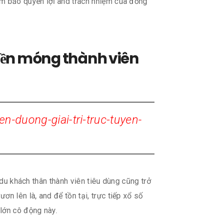
ảm bảo quyền lợi and trách nhiệm của đồng
 nền móng thành viên
n-duong-giai-tri-truc-tuyen-
 du khách thân thành viên tiêu dùng cũng trở
n lên là, and để tồn tại, trực tiếp xổ số
lớn cô động này.