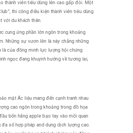
ạo thành viên tiêu dùng lên cao gấp đôi. Một
ub”, thi công điều kiện thành viên tiêu dùng
t với du khách thân.
ợc cung ứng phần lớn ngôn trong khoảng
xem. Những sự vươn lên là này chẳng những
n là của đồng minh lực lượng hội chứng
 minh ngọc đang khuynh hướng về tương lai,
 bảo mật Ác liệu mang đến cạnh tranh nhau
ượng cao ngôn trong khoảng trong đồ họa
 đầu bốn hãng apple bạo tay vào mối quan
ng đa số hợp pháp and dung dịch lượng cao.