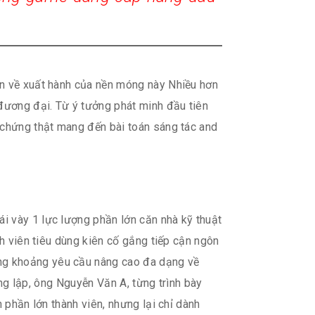
ơn về xuất hành của nền móng này Nhiều hơn
đương đại. Từ ý tưởng phát minh đầu tiên
 chứng thật mang đến bài toán sáng tác and
i vày 1 lực lượng phần lớn căn nhà kỹ thuật
nh viên tiêu dùng kiên cố gắng tiếp cận ngôn
ng khoảng yêu cầu nâng cao đa dạng về
áng lập, ông Nguyễn Văn A, từng trình bày
 phần lớn thành viên, nhưng lại chỉ dành