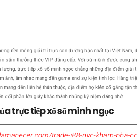
 những nền móng giải trí trực con đường bậc nhất tại Việt Nam
iếm sắm thưởng thức VIP đẳng cấp. Với sứ mệnh được cung ứng 
lượng, trực tiếp xổ số minh ngọc chẳng những địa điểm giải tr
m ảnh, âm nhạc mang đến game and sự kiện tinh lọc. Hàng triệu
ến mang đến liên hệ thân thuộc, địa điểm họ kiên cố gắng tận 
iến đổi phần lớn giây khắc thành những kỷ niệm đáng nhớ.
của trực tiếp xổ số minh ngọc
elamanecer.com/trade-j88-nyc-kham-pha-