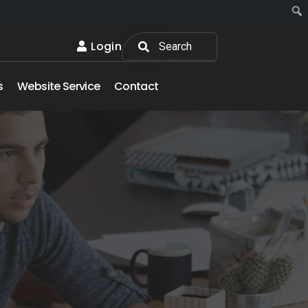
Login
s
Website Service
Contact