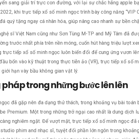
uyển sang giải trí trực con đường, với lại sự chắc hãng apple b
2022, khi trực tiếp xổ số minh ngọc trình bày công năng “VIP Cl
 đá quý tặng ngay cá nhân hóa, giúp nâng cao nhanh sự bền chặ
n nghệ sĩ Việt Nam cũng như Sơn Tùng M-TP and Mỹ Tâm đã đư
ường trước nhất phía trên nền móng, cuốn hút hàng triệu lượt 
 trực tiếp xổ số minh ngọc luôn biến đổi để cung ứng vươn lê
 đầu bốn vào kỹ thuật trong thực tiễn ảo (VR), trực tiếp xổ số
 giới hạn vày bầu không gian vật lý.
pháp trong những bước lên lên
h ngọc đã gặp nên đa dạng thử thách, trong khoảng vụ bài toán
e Premium. Một trong những trở ngại cao nhất là dung dịch l
càng nghiêm ngặt. Để vượt mặt, trực tiếp xổ số minh ngọc đã
n studio phim and nhạc sĩ, tuyệt đối phần lớn ngôn trong khoả