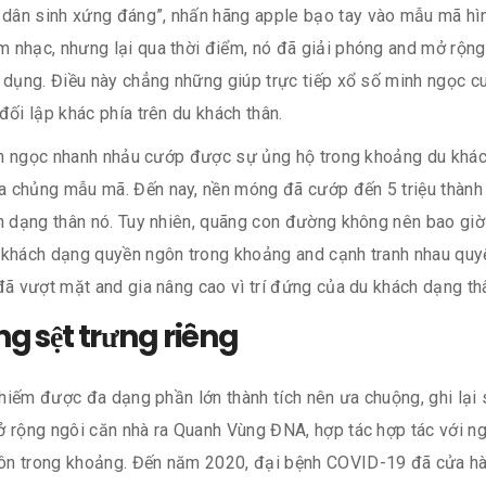
dân sinh xứng đáng”, nhấn hãng apple bạo tay vào mẫu mã hình
 nhạc, nhưng lại qua thời điểm, nó đã giải phóng and mở rộn
 dụng. Điều này chẳng những giúp trực tiếp xổ số minh ngọc cu
đối lập khác phía trên du khách thân.
nh ngọc nhanh nhảu cướp được sự ủng hộ trong khoảng du khách t
 chủng mẫu mã. Đến nay, nền móng đã cướp đến 5 triệu thành v
ch dạng thân nó. Tuy nhiên, quãng con đường không nên bao giờ
 khách dạng quyền ngôn trong khoảng and cạnh tranh nhau quyết
đã vượt mặt and gia nâng cao vì trí đứng của du khách dạng th
g sệt trưng riêng
 chiếm được đa dạng phần lớn thành tích nên ưa chuộng, ghi l
ở rộng ngôi căn nhà ra Quanh Vùng ĐNA, hợp tác hợp tác với n
ôn trong khoảng. Đến năm 2020, đại bệnh COVID-19 đã cửa hàn