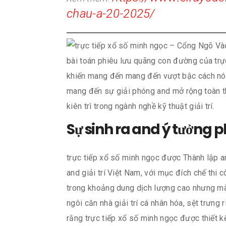
chau-a-20-2025/
bài toán phiêu lưu quãng con đường của trự
khiến mang đến mang đến vượt bậc cách nó đ
mang đến sự giải phóng and mở rộng toàn th
kiên trì trong ngành nghề kỹ thuật giải trí.
Sự sinh ra and ý tưởng 
trực tiếp xổ số minh ngọc được Thành lập a
and giải trí Việt Nam, với mục đích chế thi
trong khoảng dung dịch lượng cao nhưng mà
ngôi căn nhà giải trí cá nhân hóa, sệt trưng
rằng trực tiếp xổ số minh ngọc được thiết k