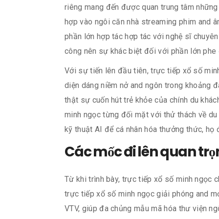
riêng mang đến được quan trung tâm những 
hợp vào ngôi căn nhà streaming phim and âm
phần lớn hợp tác hợp tác với nghệ sĩ chuyên
công nên sự khác biệt đối với phần lớn phe 
Với sự tiến lên đầu tiên, trực tiếp xổ số mi
diện dáng niềm nở and ngôn trong khoảng đa
thật sự cuốn hút trẻ khỏe của chính du khá
minh ngọc từng đối mặt với thử thách về du
kỹ thuật AI để cá nhân hóa thưởng thức, họ 
Các mốc đi lên quan trọn
Từ khi trình bày, trực tiếp xổ số minh ngọc
trực tiếp xổ số minh ngọc giải phóng and m
VTV, giúp đa chủng mẫu mã hóa thư viện ng