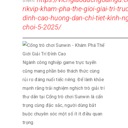
thêm:
rikvip-kham-pha-the-gioi-giai-tri-tru
dinh-cao-huong-dan-chi-tiet-kinh-n
choi-5-2025/
Ngành công nghiệp game trực tuyến
cũng mang phần béo thách thức cùng
rủi ro đáng nuối tiếc riêng. Để lành khỏe
mạnh rằng trải nghiệm nghịch trò giải trí
thư dãn tại Cổng trò chơi Sunwin là cẩn
trọng cùng đặc sắc, người dùng bắt
buộc chuyên sóc một số ít ít điều quan
trọng.