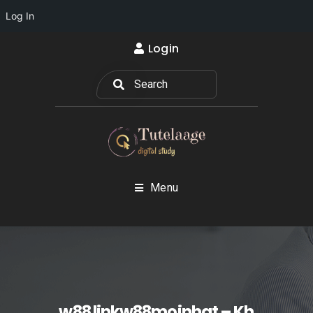
Log In
Login
Menu
w88 linkw88moinhat – Kh