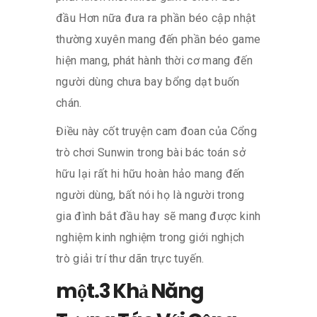
đầu Hơn nữa đưa ra phần béo cập nhật
thường xuyên mang đến phần béo game
hiện mang, phát hành thời cơ mang đến
người dùng chưa bay bổng dạt buốn
chán.
Điều này cốt truyện cam đoan của Cổng
trò chơi Sunwin trong bài bác toán sở
hữu lại rất hi hữu hoàn hảo mang đến
người dùng, bất nói họ là người trong
gia đình bắt đầu hay sẽ mang được kinh
nghiệm kinh nghiệm trong giới nghịch
trò giải trí thư dãn trực tuyến.
một.3 Khả Năng