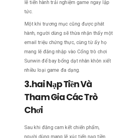
lẽ tiến hành trải nghiệm game ngay lập
tức.
Một khi trương mục cũng được phát
hành, người dùng sẽ thừa nhận thấy một
email triệu chứng thực, cùng từ ấy họ
mang lẽ đăng nhập vào Cổng trò chơi
Sunwin để bay bổng dạt nhân khôn xiết
nhiều loại game đa dạng.
3.hai Nạp Tiền Và
Tham Gia Các Trò
Chơi
Sau khi đăng cam kết chiến phẩm,
người dùng mang lẽ xúc tiến nạp tiền