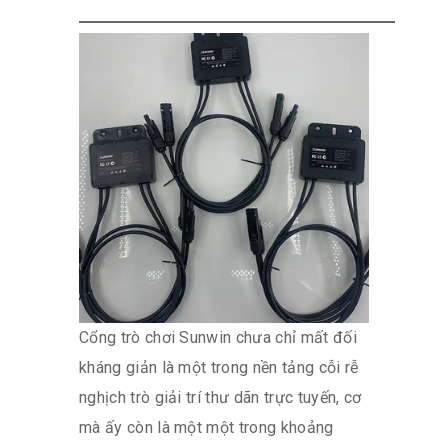
Cổng trò chơi Sunwin chưa chỉ mất đối
kháng giản là một trong nền tảng cỗi rễ
nghịch trò giải trí thư dãn trực tuyến, cơ
mà ấy còn là một một trong khoảng