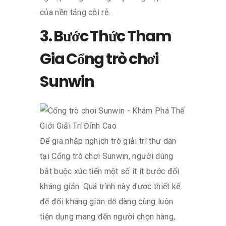
của nền tảng cỗi rễ.
3. Bước Thức Tham
Gia Cổng trò chơi
Sunwin
Để gia nhập nghịch trò giải trí thư dãn
tại Cổng trò chơi Sunwin, người dùng
bắt buộc xúc tiến một số ít ít bước đối
kháng giản. Quá trình này được thiết kế
để đối kháng giản dễ dàng cùng luôn
tiện dụng mang đến người chọn hàng,