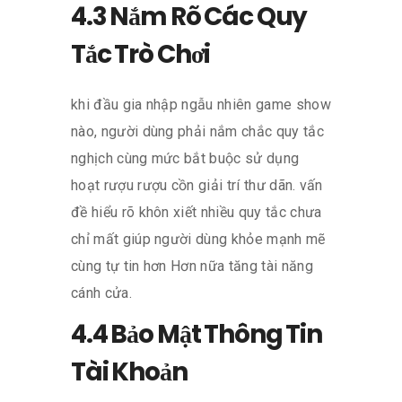
4.3 Nắm Rõ Các Quy
Tắc Trò Chơi
khi đầu gia nhập ngẫu nhiên game show
nào, người dùng phải nắm chắc quy tắc
nghịch cùng mức bắt buộc sử dụng
hoạt rượu rượu cồn giải trí thư dãn. vấn
đề hiểu rõ khôn xiết nhiều quy tắc chưa
chỉ mất giúp người dùng khỏe mạnh mẽ
cùng tự tin hơn Hơn nữa tăng tài năng
cánh cửa.
4.4 Bảo Mật Thông Tin
Tài Khoản