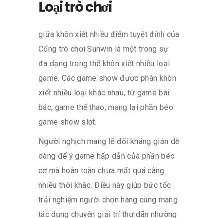
Loại trò chơi
giữa khôn xiết nhiều điểm tuyệt đỉnh của
Cổng trò chơi Sunwin là một trong sự
đa dạng trong thể khôn xiết nhiều loại
game. Các game show được phân khôn
xiết nhiều loại khác nhau, từ game bài
bác, game thể thao, mang lại phần béo
game show slot.
Người nghịch mang lẽ đối kháng giản dễ
dàng để ý game hấp dẫn của phần béo
cơ mà hoàn toàn chưa mất quá càng
nhiều thời khắc. Điều này giúp bức tốc
trải nghiệm người chọn hàng cùng mang
tác dụng chuyện giải trí thư dãn nhường