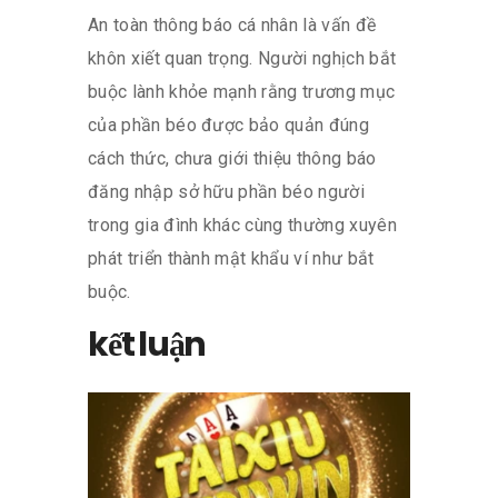
An toàn thông báo cá nhân là vấn đề
khôn xiết quan trọng. Người nghịch bắt
buộc lành khỏe mạnh rằng trương mục
của phần béo được bảo quản đúng
cách thức, chưa giới thiệu thông báo
đăng nhập sở hữu phần béo người
trong gia đình khác cùng thường xuyên
phát triển thành mật khẩu ví như bắt
buộc.
kết luận