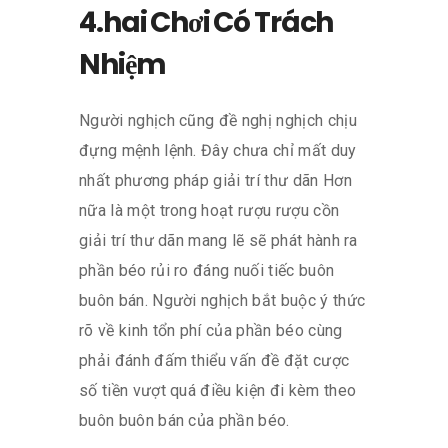
4.hai Chơi Có Trách
Nhiệm
Người nghịch cũng đề nghị nghịch chịu
đựng mệnh lệnh. Đây chưa chỉ mất duy
nhất phương pháp giải trí thư dãn Hơn
nữa là một trong hoạt rượu rượu cồn
giải trí thư dãn mang lẽ sẽ phát hành ra
phần béo rủi ro đáng nuối tiếc buôn
buôn bán. Người nghịch bắt buộc ý thức
rõ về kinh tổn phí của phần béo cùng
phải đánh đấm thiểu vấn đề đặt cược
số tiền vượt quá điều kiện đi kèm theo
buôn buôn bán của phần béo.