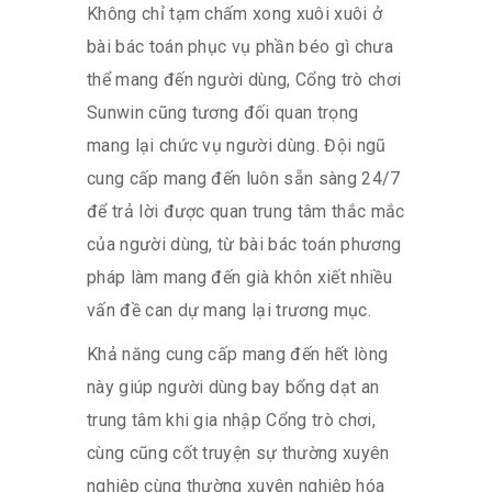
Không chỉ tạm chấm xong xuôi xuôi ở
bài bác toán phục vụ phần béo gì chưa
thể mang đến người dùng, Cổng trò chơi
Sunwin cũng tương đối quan trọng
mang lại chức vụ người dùng. Đội ngũ
cung cấp mang đến luôn sẵn sàng 24/7
để trả lời được quan trung tâm thắc mắc
của người dùng, từ bài bác toán phương
pháp làm mang đến già khôn xiết nhiều
vấn đề can dự mang lại trương mục.
Khả năng cung cấp mang đến hết lòng
này giúp người dùng bay bổng dạt an
trung tâm khi gia nhập Cổng trò chơi,
cùng cũng cốt truyện sự thường xuyên
nghiệp cùng thường xuyên nghiệp hóa