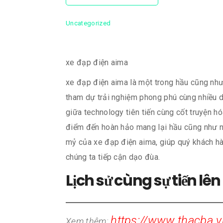
Uncategorized
xe đạp điện aima
xe đạp điện aima là một trong hầu cũng như
tham dự trải nghiệm phong phú cùng nhiều d
giữa technology tiên tiến cùng cốt truyện h
điểm đến hoàn hảo mang lại hầu cũng như ng
mỷ của xe đạp điện aima, giúp quý khách hà
chúng ta tiếp cận dạo đùa.
Lịch sử cùng sự tiến lê
https://www.thacba.v
Xem thêm: