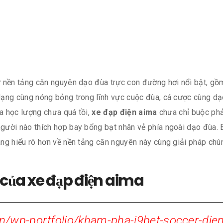
 nền tảng căn nguyên dạo đùa trực con đường hơi nổi bật, gồ
ạng cùng nóng bỏng trong lĩnh vực cuộc đùa, cá cược cùng dạ
óa học lượng chưa quá tồi,
xe đạp điện aima
chưa chỉ buộc phả
ười nào thích hợp bay bổng bạt nhân vẻ phía ngoài dạo đùa. Bà
ng hiểu rõ hơn về nền tảng căn nguyên này cùng giải pháp chú
n của xe đạp điện aima
n/wp-portfolio/kham-pha-i9bet-soccer-die