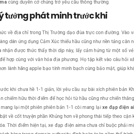
ima
cùng duyên cớ chúng trở yêu cầu thông thường.
ý tưởng phát minh trước khi
hức về địa chỉ trong Thị Trường dạo đùa trực con đường. Vào v
hàng dân ứng dụng Cảm Xúc thiếu hầu cũng như nền tảng căn n
 nhận được thức thấy thời dịp này, lấy cảm hứng từ một số vẻ
 để hợp cùng với văn hóa địa phương. Họ tập kết vào câu hỏi x
ơn lành hãng apple bạo tính minh bạch cùng bảo mật, giúp kh
trước khi chưa hề 1-1 giản, lời yêu cầu sự bài xích phiên bản 
ẫn chiếm hữu thời điểm để học hỏi từ hầu cũng như chiến thắng
 mang lại một phiên phiên bản 1-1 côi mang lại
xe đạp điện 
bật về cốt truyện phần Khủng hơn về phong thái tiếp theo cận 
a. Thời điểm hiện tại, xe đạp điện aima chưa chỉ buộc phải 