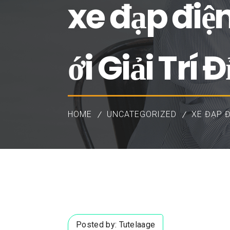
xe đạp điệ
ới Giải Trí
HOME
UNCATEGORIZED
XE ĐẠP Đ
Posted by:
Tutelaage