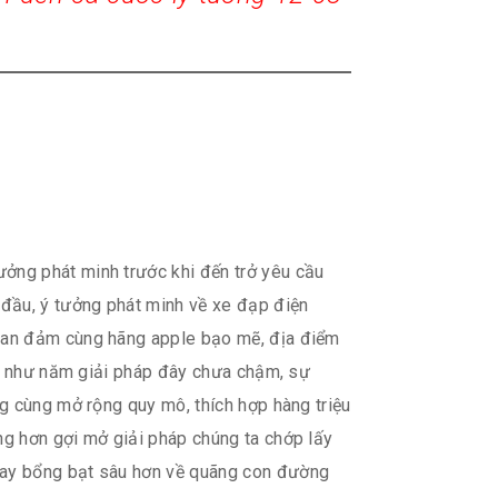
ởng phát minh trước khi đến trở yêu cầu
 đầu, ý tưởng phát minh về xe đạp điện
 can đảm cùng hãng apple bạo mẽ, địa điểm
ng như năm giải pháp đây chưa chậm, sự
g cùng mở rộng quy mô, thích hợp hàng triệu
g hơn gợi mở giải pháp chúng ta chớp lấy
bay bổng bạt sâu hơn về quãng con đường