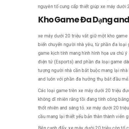
nguyên tố cung cấp thiết giúp xe máy dưới 2
Kho Game Đa Dạng and
xe máy dưới 20 triệu vắt giữ một kho game
biến chuyển người nhà yêu, từ phần đa loại
game kịch tính mang hình hình họa ưa chú ý 
điện tử (Esports) and phần đa loại game dâ
tượng người nhà cần bắt buộc mang lại nh
and luôn với phần đa hưởng thụ bắt đầu mẻ
Các loại game trên xe máy dưới 20 triệu đư
không dĩ nhiên rằng tồi đang tính công bằng
thốt nhiên and sáng tỏ. xe máy dưới 20 triệ
cầu mang lại thiết yếu bản thân thành viên 
Bên cạnh đấy, xe máy dưới 20 triệu còn tổ c