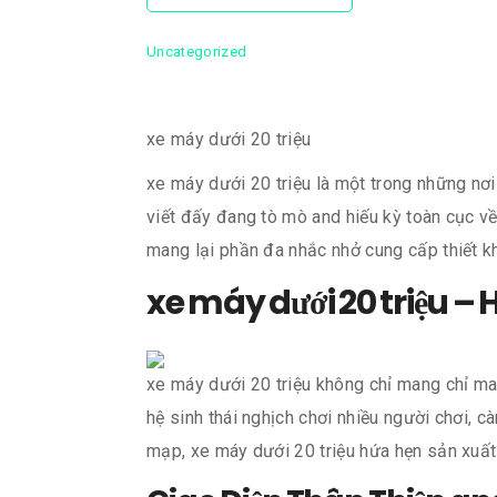
Uncategorized
xe máy dưới 20 triệu
xe máy dưới 20 triệu là một trong những nơ
viết đấy đang tò mò and hiếu kỳ toàn cục về 
mang lại phần đa nhắc nhở cung cấp thiết khi 
xe máy dưới 20 triệu –
xe máy dưới 20 triệu không chỉ mang chỉ ma
hệ sinh thái nghịch chơi nhiều người chơi, 
mạp, xe máy dưới 20 triệu hứa hẹn sản xuất 