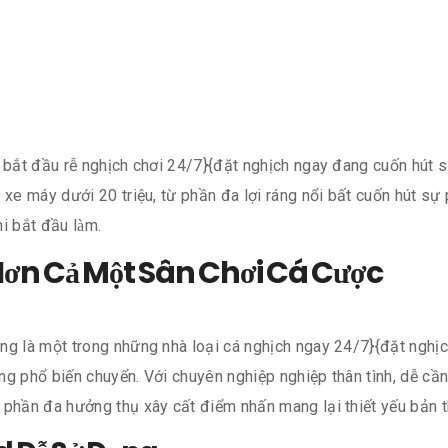
i bắt đầu rễ nghịch chơi 24/7}{đặt nghịch ngay đang cuốn hút 
xe máy dưới 20 triệu, từ phần đa lợi ráng nổi bất cuốn hút sự 
bắt đầu làm.
 Hơn Cả Một Sân Chơi Cá Cược
ng là một trong những nhà loại cá nghịch ngay 24/7}{đặt nghị
càng phổ biến chuyển. Với chuyên nghiệp nghiệp thân tình, dễ c
phần đa hưởng thụ xây cất điểm nhấn mang lại thiết yếu bản th