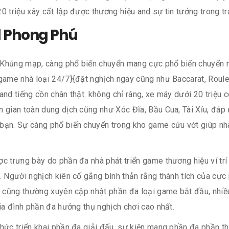
0 triệu xây cất lập được thương hiệu and sự tin tưởng trong trá
 Phong Phú
 Khủng mạp, càng phổ biến chuyển mang cực phổ biến chuyển nh
 game nhà loại 24/7}{đặt nghịch ngay cũng như Baccarat, Roulet
and tiếng cồn chân thật. không chỉ ráng, xe máy dưới 20 triệu 
n gian toàn dung dịch cũng như Xóc Đĩa, Bầu Cua, Tài Xỉu, đáp 
à bạn. Sự càng phổ biến chuyển trong kho game cứu vớt giúp n
.
ợc trưng bày do phần đa nhà phát triển game thương hiệu ví trí
. Người nghịch kiên cố gắng bình thản rằng thành tích của cực
u cũng thường xuyên cập nhật phần đa loại game bắt đầu, nhiều
gia đình phần đa hưởng thụ nghịch chơi cao nhất.
hức triển khai phần đa giải đấu, sự kiện mang phần đa phần th