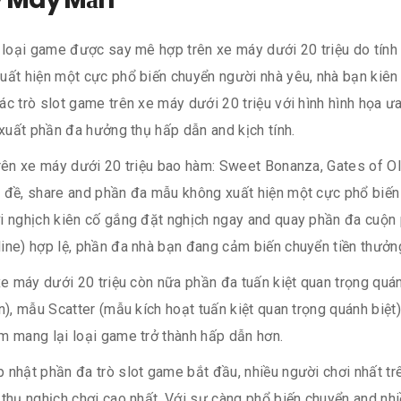
 loại game được say mê hợp trên xe máy dưới 20 triệu do tính
uất hiện một cực phổ biến chuyển người nhà yêu, nhà bạn kiên
c trò slot game trên xe máy dưới 20 triệu với hình hình họa ưa
 xuất phần đa hưởng thụ hấp dẫn and kịch tính.
trên xe máy dưới 20 triệu bao hàm: Sweet Bonanza, Gates of 
hà đề, share and phần đa mẫu không xuất hiện một cực phổ biến
ời nghịch kiên cố gắng đặt nghịch ngay and quay phần đa cuộn
ine) hợp lệ, phần đa nhà bạn đang cảm biến chuyển tiền thưởn
xe máy dưới 20 triệu còn nữa phần đa tuấn kiệt quan trọng quán
ện), mẫu Scatter (mẫu kích hoạt tuấn kiệt quan trọng quánh biệt
m mang lại loại game trở thành hấp dẫn hơn.
nhật phần đa trò slot game bắt đầu, nhiều người chơi nhất trên
thụ nghịch chơi cao nhất. Với sự càng phổ biến chuyển and nh