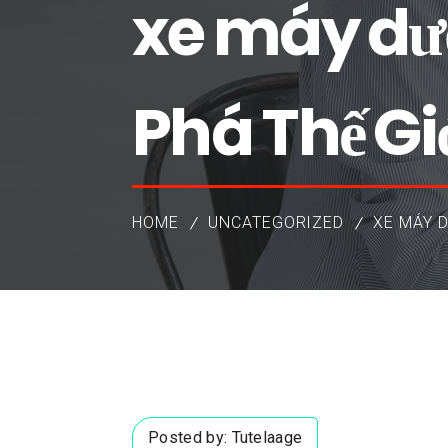
xe máy dướ
Phá Thế Giớ
HOME
UNCATEGORIZED
XE MÁY D
Posted by:
Tutelaage