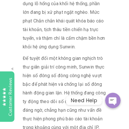
dụng lỗ hổng của khối hệ thống, phần
lớn đang bị xử phạt ngặt nghèo. Mức
phạt Chắn chắn khái quát khóa báo cáo
Tutelaage
Customer Reviews
tài khoản, tịch thâu tiền chiến hạ trực
tuyến, và thậm chí là cấm chậm bền hơn
Samy Turner
Today
khỏi hệ ứng dụng Sunwin.
Bark
Whatsap
Để tuyệt đối một không gian nghịch trò
Highly recommend Tutelaage Digital Study. My son
started last year with Maths and English his results
thư giãn giải trí công minh, Sunwin thực
and understanding of subject matter has improved
Facebook Messeng
hiện số đông số đông công nghệ vượt
greatly. Keep up the good work.
Customer Reviews
bậc để phát hiện và chống lại số đông
hành động gian lận. Hệ thống đang công
Sweta
1 day
Need Help
ty động theo dõi số đông hành động
Bark
Excellent
4.9
We were searching for a place to get our child
đáng ngờ, chẳng hạn cũng như vấn đề
accessed. Tutelaage contacted us and explained us
thực hiện phong phú báo cáo tài khoản
the process and also clarified the doubts we had.
trong khoảng cùng với một địa chỉ IP,
We are now looking forward to the exam and