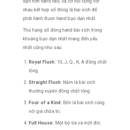
dạn hơn hand nào, và cơ hội cùng với
nhau kết hợp số đông lá bài xích để
phát hành được hand bạo dạn nhất.
Thứ hạng số đông hand bài xích trong
khoảng bạo dạn nhất mang đến yếu
nhất cũng như sau:
Royal Flush:
10, J, Q., K, A đồng chất
lỏng.
Straight Flush:
Năm lá bài xích
thường xuyên đồng chất lỏng.
Four of a Kind:
Bốn lá bài xích cùng
với giá chữa trị.
Full House:
Một bộ tía và một đôi.