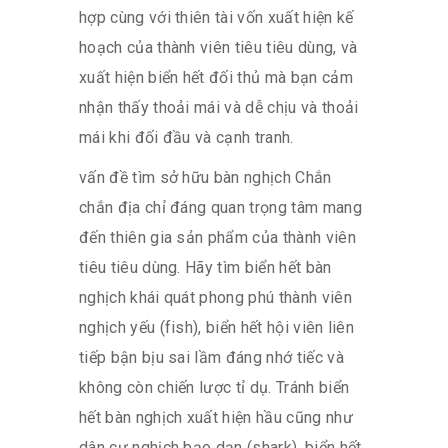
hợp cùng với thiên tài vốn xuất hiện kế
hoạch của thành viên tiêu tiêu dùng, và
xuất hiện biển hết đối thủ mà bạn cảm
nhận thấy thoải mái và dễ chịu và thoải
mái khi đối đầu và cạnh tranh.
vấn đề tìm sở hữu bàn nghịch Chắn
chắn địa chỉ đáng quan trọng tâm mang
đến thiên gia sản phẩm của thành viên
tiêu tiêu dùng. Hãy tìm biển hết bàn
nghịch khái quát phong phú thành viên
nghịch yếu (fish), biển hết hội viên liên
tiếp bận bịu sai lầm đáng nhớ tiếc và
không còn chiến lược tỉ dụ. Tránh biển
hết bàn nghịch xuất hiện hầu cũng như
dân cư nghịch bạo dạn (shark), biển hết