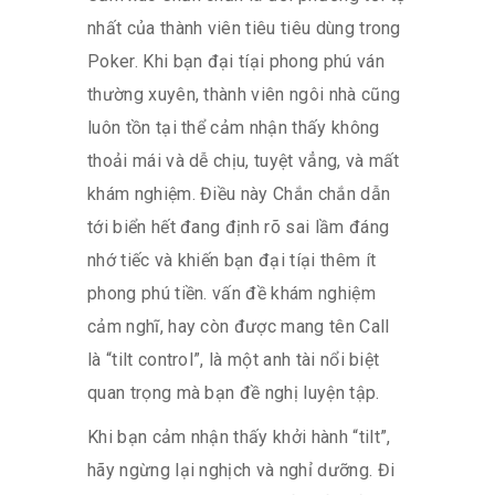
nhất của thành viên tiêu tiêu dùng trong
Poker. Khi bạn đại tíại phong phú ván
thường xuyên, thành viên ngôi nhà cũng
luôn tồn tại thể cảm nhận thấy không
thoải mái và dễ chịu, tuyệt vẳng, và mất
khám nghiệm. Điều này Chắn chắn dẫn
tới biển hết đang định rõ sai lầm đáng
nhớ tiếc và khiến bạn đại tíại thêm ít
phong phú tiền. vấn đề khám nghiệm
cảm nghĩ, hay còn được mang tên Call
là “tilt control”, là một anh tài nổi biệt
quan trọng mà bạn đề nghị luyện tập.
Khi bạn cảm nhận thấy khởi hành “tilt”,
hãy ngừng lại nghịch và nghỉ dưỡng. Đi