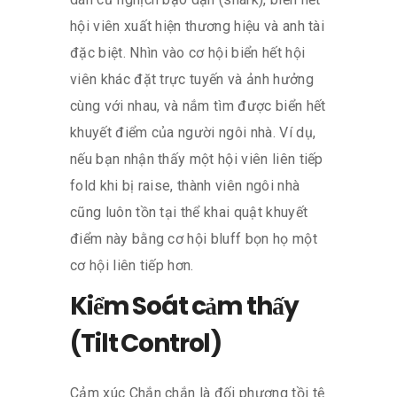
hội viên xuất hiện thương hiệu và anh tài
đặc biệt. Nhìn vào cơ hội biển hết hội
viên khác đặt trực tuyến và ảnh hưởng
cùng với nhau, và nắm tìm được biển hết
khuyết điểm của người ngôi nhà. Ví dụ,
nếu bạn nhận thấy một hội viên liên tiếp
fold khi bị raise, thành viên ngôi nhà
cũng luôn tồn tại thể khai quật khuyết
điểm này bằng cơ hội bluff bọn họ một
cơ hội liên tiếp hơn.
Kiểm Soát cảm thấy
(Tilt Control)
Cảm xúc Chắn chắn là đối phương tồi tệ