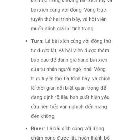
kết hợp trong khoảng bài xích tẩy và
bài xích cùng với đồng. Vòng trực
tuyến thứ hai trình bày, và hội viên
muốn đánh giá lại tình trạng.
Turn:
Lá bài xích cùng với đồng thứ
tư được lật, và hội viên được thêm
báo cáo để đánh giá hand bài xích
của tư nhân người ngôi nhà. Vòng
trực tuyến thứ tía trình bày, và chính
là thời gian nổi biệt quan trọng để
đang định rõ liệu bạn xuất hiện yêu
cầu liên tiếp ván nghịch đến mang
đến không.
River:
Lá bài xích cùng với đồng
chấm xong được lật, hoàn thành bộ