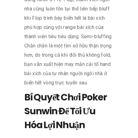
nhà cũng luôn tồn tại thể liên tiếp bluff
khi Flop trình bày biển hết lá bài xích
phù hợp cùng với range bài xích của
thành viên tiêu tiêu dùng. Semi-bluffing
Chắn chắn là một tìm sở hữu thận trọng
hơn, do trong cả khi đối thủ không fold,
bạn vẫn xuất hiện may mắn cải tổ hand
bài xích của tư nhân người ngôi nhà ở
biển hết vòng trực tuyến sau.
Bí Quyết Chơi Poker
Sunwin Để Tối Ưu
Hóa Lợi Nhuận