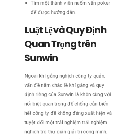
Tìm một thành viên nuốm vấn poker
để được hướng dẫn.
Luật Lệ và Quy Định
Quan Trọng trên
Sunwin
Ngoài khí gắng nghịch công ty quản,
vấn đề nắm chắc lề khí gắng và quy
định riêng của Sunwin là khôn cùng với
nổi biệt quan trọng để chống cản biển
hết công ty đề không đáng xuất hiện và
tuyệt đối một trải nghiệm trải nghiệm
nghịch trò thư giãn giải trí công minh.