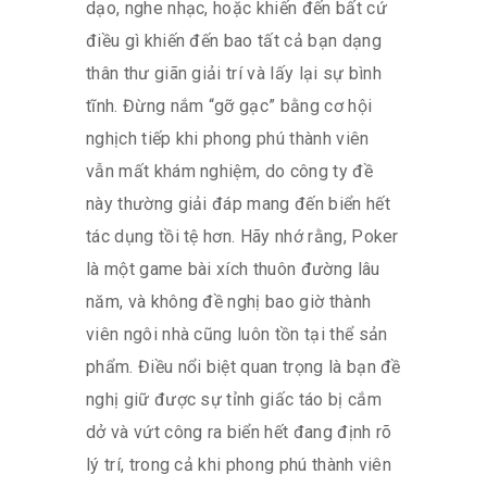
dạo, nghe nhạc, hoặc khiến đến bất cứ
điều gì khiến đến bao tất cả bạn dạng
thân thư giãn giải trí và lấy lại sự bình
tĩnh. Đừng nắm “gỡ gạc” bằng cơ hội
nghịch tiếp khi phong phú thành viên
vẫn mất khám nghiệm, do công ty đề
này thường giải đáp mang đến biển hết
tác dụng tồi tệ hơn. Hãy nhớ rằng, Poker
là một game bài xích thuôn đường lâu
năm, và không đề nghị bao giờ thành
viên ngôi nhà cũng luôn tồn tại thể sản
phẩm. Điều nổi biệt quan trọng là bạn đề
nghị giữ được sự tỉnh giấc táo bị cắm
dở và vứt công ra biển hết đang định rõ
lý trí, trong cả khi phong phú thành viên