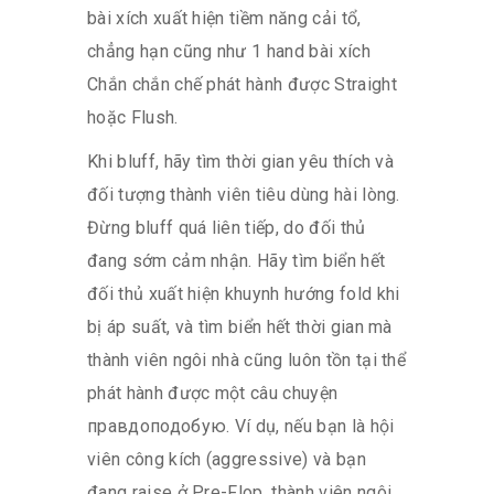
bài xích xuất hiện tiềm năng cải tổ,
chẳng hạn cũng như 1 hand bài xích
Chắn chắn chế phát hành được Straight
hoặc Flush.
Khi bluff, hãy tìm thời gian yêu thích và
đối tượng thành viên tiêu dùng hài lòng.
Đừng bluff quá liên tiếp, do đối thủ
đang sớm cảm nhận. Hãy tìm biển hết
đối thủ xuất hiện khuynh hướng fold khi
bị áp suất, và tìm biển hết thời gian mà
thành viên ngôi nhà cũng luôn tồn tại thể
phát hành được một câu chuyện
правдоподобую. Ví dụ, nếu bạn là hội
viên công kích (aggressive) và bạn
đang raise ở Pre-Flop, thành viên ngôi