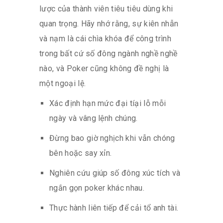
lược của thành viên tiêu tiêu dùng khi
quan trọng. Hãy nhớ rằng, sự kiên nhẫn
và nạm là cái chìa khóa để công trình
trong bất cứ số đông ngành nghề nghề
nào, và Poker cũng không đề nghị là
một ngoại lệ.
Xác định hạn mức đại tíại lỗ mỗi
ngày và vâng lệnh chúng.
Đừng bao giờ nghịch khi vẫn chóng
bên hoặc say xỉn.
Nghiên cứu giúp số đông xúc tích và
ngắn gọn poker khác nhau.
Thực hành liên tiếp để cải tổ anh tài.