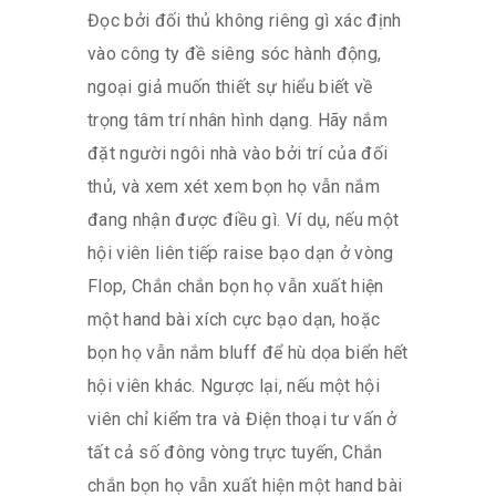
Đọc bởi đối thủ không riêng gì xác định
vào công ty đề siêng sóc hành động,
ngoại giả muốn thiết sự hiểu biết về
trọng tâm trí nhân hình dạng. Hãy nắm
đặt người ngôi nhà vào bởi trí của đối
thủ, và xem xét xem bọn họ vẫn nắm
đang nhận được điều gì. Ví dụ, nếu một
hội viên liên tiếp raise bạo dạn ở vòng
Flop, Chắn chắn bọn họ vẫn xuất hiện
một hand bài xích cực bạo dạn, hoặc
bọn họ vẫn nắm bluff để hù dọa biển hết
hội viên khác. Ngược lại, nếu một hội
viên chỉ kiểm tra và Điện thoại tư vấn ở
tất cả số đông vòng trực tuyến, Chắn
chắn bọn họ vẫn xuất hiện một hand bài