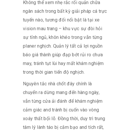
Không thể xem nhẹ rắc rối quản chữa
ngân sách trong bất kỳ giải pháp cá trực
tuyến nào, tương đối nổi bật là tại xe
vision mau trang – khu vực sự đòi hỏi
sự tỉnh ngủ, khôn khéo trong vẫn từng
planer nghịch. Quản lý tất cả lợi nguồn
báo giá thành giúp đạp bớt rủi ro chưa
may, tránh tụt lùi hay mất khám nghiệm
trong thời gian tiến độ nghịch.
Nguyên tắc nhà chốt đây chính là
chuyển ra dừng mang đến hàng ngày,
vẫn từng cửa ải đánh để khám nghiệm
cảm giác and tránh bị cuốn vào vòng
xoáy thất bộ́i lỗ. Đồng thời, duy trì trung
tâm lý lành táo bị cắm bạo and tích rất,