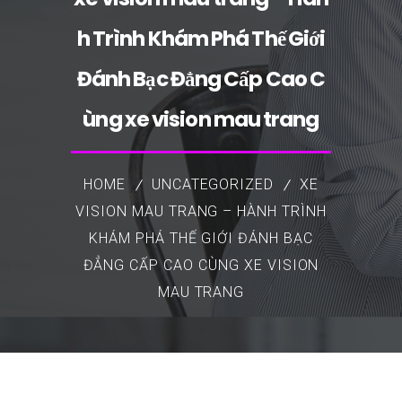
h Trình Khám Phá Thế Giới
Đánh Bạc Đẳng Cấp Cao C
ùng xe vision mau trang
HOME
UNCATEGORIZED
XE
VISION MAU TRANG – HÀNH TRÌNH
KHÁM PHÁ THẾ GIỚI ĐÁNH BẠC
ĐẲNG CẤP CAO CÙNG XE VISION
MAU TRANG