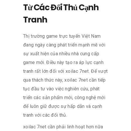
Từ Các Đối Thủ Cạnh
Tranh
Thị trường game trực tuyến Việt Nam
đang ngày càng phát triển mạnh mẽ với
sự xuất hiện của nhiều nhà cung cấp
game mới. Điều này tạo ra áp lực cạnh
tranh rất lớn đối với xoilac 7net. Để vượt
qua thách thức này, xoilac 7net cần tiếp
tục đầu tư vào việc nghiên cứu, phát
triển các sản phẩm mới, công nghệ mới
để luôn giữ được sự hấp dẫn và cạnh
tranh với các đối thủ.
xoilac 7net cần phải linh hoạt hơn nữa