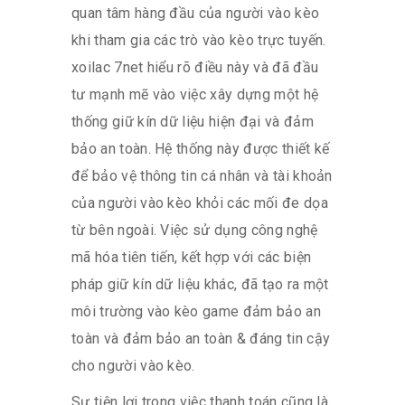
quan tâm hàng đầu của người vào kèo
khi tham gia các trò vào kèo trực tuyến.
xoilac 7net hiểu rõ điều này và đã đầu
tư mạnh mẽ vào việc xây dựng một hệ
thống giữ kín dữ liệu hiện đại và đảm
bảo an toàn. Hệ thống này được thiết kế
để bảo vệ thông tin cá nhân và tài khoản
của người vào kèo khỏi các mối đe dọa
từ bên ngoài. Việc sử dụng công nghệ
mã hóa tiên tiến, kết hợp với các biện
pháp giữ kín dữ liệu khác, đã tạo ra một
môi trường vào kèo game đảm bảo an
toàn và đảm bảo an toàn & đáng tin cậy
cho người vào kèo.
Sự tiện lợi trong việc thanh toán cũng là