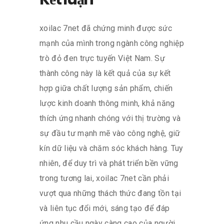
xoilac 7net đã chứng minh được sức
mạnh của mình trong ngành công nghiệp
trò đỏ đen trực tuyến Việt Nam. Sự
thành công này là kết quả của sự kết
hợp giữa chất lượng sản phẩm, chiến
lược kinh doanh thông minh, khả năng
thích ứng nhanh chóng với thị trường và
sự đầu tư mạnh mẽ vào công nghệ, giữ
kín dữ liệu và chăm sóc khách hàng. Tuy
nhiên, để duy trì và phát triển bền vững
trong tương lai, xoilac 7net cần phải
vượt qua những thách thức đang tồn tại
và liên tục đổi mới, sáng tạo để đáp
ứng nhu cầu ngày càng cao của người