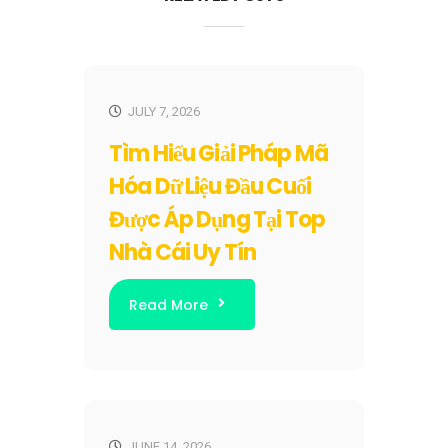
JULY 7, 2026
Tìm Hiểu Giải Pháp Mã
Hóa Dữ Liệu Đầu Cuối
Được Áp Dụng Tại Top
Nhà Cái Uy Tín
Read More
JUNE 14, 2026