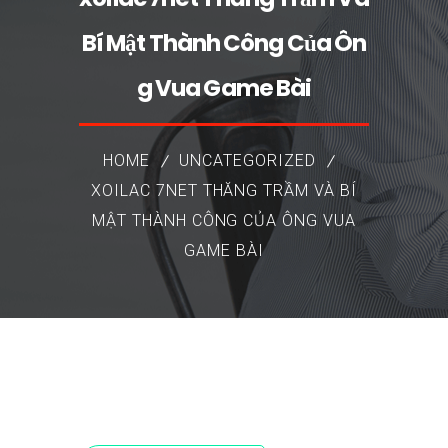
Bí Mật Thành Công Của Ôn
g Vua Game Bài
HOME
UNCATEGORIZED
XOILAC 7NET THĂNG TRẦM VÀ BÍ
MẬT THÀNH CÔNG CỦA ÔNG VUA
GAME BÀI