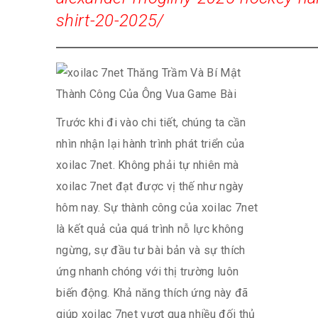
shirt-20-2025/
Trước khi đi vào chi tiết, chúng ta cần
nhìn nhận lại hành trình phát triển của
xoilac 7net. Không phải tự nhiên mà
xoilac 7net đạt được vị thế như ngày
hôm nay. Sự thành công của xoilac 7net
là kết quả của quá trình nỗ lực không
ngừng, sự đầu tư bài bản và sự thích
ứng nhanh chóng với thị trường luôn
biến động. Khả năng thích ứng này đã
giúp xoilac 7net vượt qua nhiều đối thủ