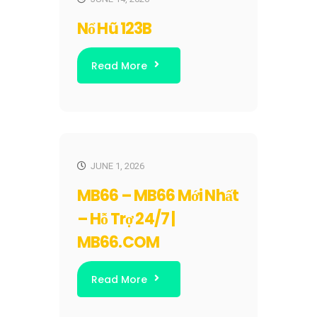
Nổ Hũ 123B
Read More
JUNE 1, 2026
MB66 – MB66 Mới Nhất
– Hỗ Trợ 24/7 |
MB66.COM
Tutelaage
Customer Reviews
Read More
Samy Turner
Today