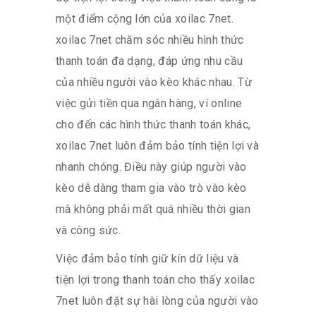
một điểm cộng lớn của xoilac 7net.
xoilac 7net chăm sóc nhiều hình thức
thanh toán đa dạng, đáp ứng nhu cầu
của nhiều người vào kèo khác nhau. Từ
việc gửi tiền qua ngân hàng, ví online
cho đến các hình thức thanh toán khác,
xoilac 7net luôn đảm bảo tính tiện lợi và
nhanh chóng. Điều này giúp người vào
kèo dễ dàng tham gia vào trò vào kèo
mà không phải mất quá nhiều thời gian
và công sức.
Việc đảm bảo tính giữ kín dữ liệu và
tiện lợi trong thanh toán cho thấy xoilac
7net luôn đặt sự hài lòng của người vào