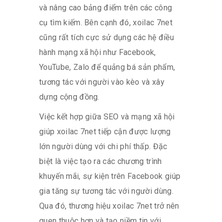
và nâng cao bảng điểm trên các công
cụ tìm kiếm. Bên cạnh đó, xoilac 7net
cũng rất tích cực sử dụng các hệ điều
hành mạng xã hội như Facebook,
YouTube, Zalo để quảng bá sản phẩm,
tương tác với người vào kèo và xây
dựng cộng đồng.
Việc kết hợp giữa SEO và mạng xã hội
giúp xoilac 7net tiếp cận được lượng
lớn người dùng với chi phí thấp. Đặc
biệt là việc tạo ra các chương trình
khuyến mãi, sự kiện trên Facebook giúp
gia tăng sự tương tác với người dùng.
Qua đó, thương hiệu xoilac 7net trở nên
quen thuộc hơn và tạo niềm tin với