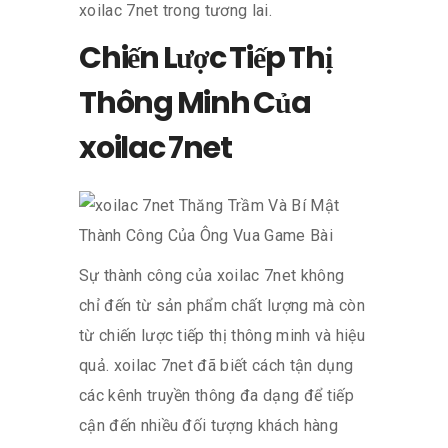
xoilac 7net trong tương lai.
Chiến Lược Tiếp Thị
Thông Minh Của
xoilac 7net
Sự thành công của xoilac 7net không
chỉ đến từ sản phẩm chất lượng mà còn
từ chiến lược tiếp thị thông minh và hiệu
quả. xoilac 7net đã biết cách tận dụng
các kênh truyền thông đa dạng để tiếp
cận đến nhiều đối tượng khách hàng