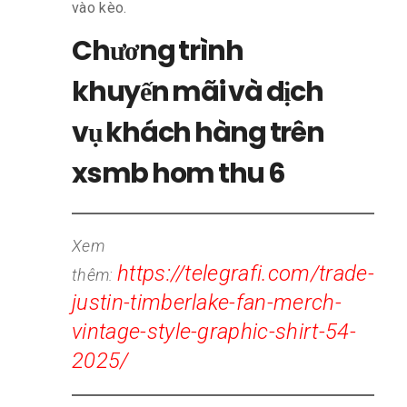
vào kèo.
Chương trình
khuyến mãi và dịch
vụ khách hàng trên
xsmb hom thu 6
Xem
https://telegrafi.com/trade-
thêm:
justin-timberlake-fan-merch-
vintage-style-graphic-shirt-54-
2025/