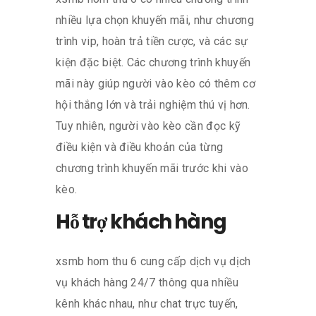
nhiều lựa chọn khuyến mãi, như chương
trình vip, hoàn trả tiền cược, và các sự
kiện đặc biệt. Các chương trình khuyến
mãi này giúp người vào kèo có thêm cơ
hội thắng lớn và trải nghiệm thú vị hơn.
Tuy nhiên, người vào kèo cần đọc kỹ
điều kiện và điều khoản của từng
chương trình khuyến mãi trước khi vào
kèo.
Hỗ trợ khách hàng
xsmb hom thu 6 cung cấp dịch vụ dịch
vụ khách hàng 24/7 thông qua nhiều
kênh khác nhau, như chat trực tuyến,