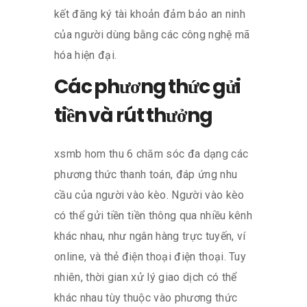
kết đăng ký tài khoản đảm bảo an ninh
của người dùng bằng các công nghệ mã
hóa hiện đại.
Các phương thức gửi
tiền và rút thưởng
xsmb hom thu 6 chăm sóc đa dạng các
phương thức thanh toán, đáp ứng nhu
cầu của người vào kèo. Người vào kèo
có thể gửi tiền tiền thông qua nhiều kênh
khác nhau, như ngân hàng trực tuyến, ví
online, và thẻ điện thoại điện thoại. Tuy
nhiên, thời gian xử lý giao dịch có thể
khác nhau tùy thuộc vào phương thức