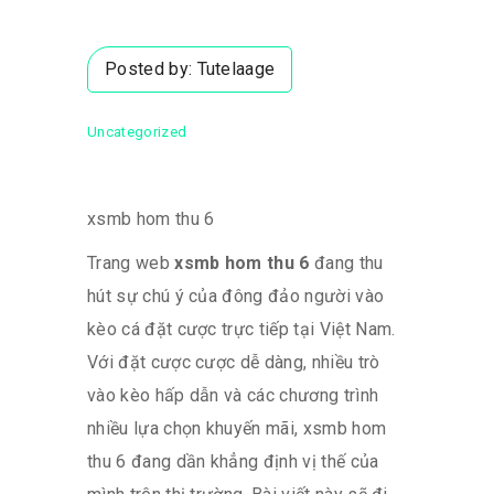
Posted by:
Tutelaage
Uncategorized
xsmb hom thu 6
Trang web
xsmb hom thu 6
đang thu
hút sự chú ý của đông đảo người vào
kèo cá đặt cược trực tiếp tại Việt Nam.
Với đặt cược cược dễ dàng, nhiều trò
vào kèo hấp dẫn và các chương trình
nhiều lựa chọn khuyến mãi, xsmb hom
thu 6 đang dần khẳng định vị thế của