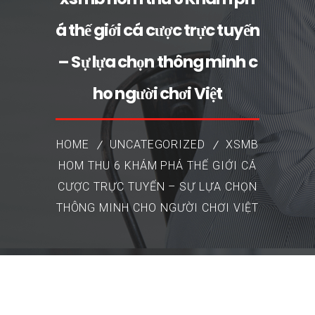
á thế giới cá cược trực tuyến
– Sự lựa chọn thông minh c
ho người chơi Việt
HOME
UNCATEGORIZED
XSMB
HOM THU 6 KHÁM PHÁ THẾ GIỚI CÁ
CƯỢC TRỰC TUYẾN – SỰ LỰA CHỌN
THÔNG MINH CHO NGƯỜI CHƠI VIỆT