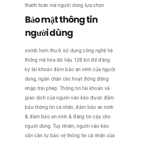
thanh toán mà người dùng lựa chọn.
Bảo mật thông tin
người dùng
xsmb hom thu 6 sử dụng công nghệ hệ
thống mã hóa dữ liệu 128 bit để đăng
ký tài khoản đảm bảo an ninh của người
dùng, ngăn chặn các hoạt động đăng
nhập trái phép. Thông tin tài khoản và
giao dịch của người vào kèo được đảm
bảo thông tin cá nhân, đảm bảo an ninh
& đảm bảo an ninh & đáng tin cậy cho
người dùng. Tuy nhiên, người vào kèo
vẫn cần tự bảo vệ thông tin cá nhân của