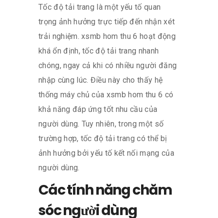
Tốc độ tải trang là một yếu tố quan
trọng ảnh hưởng trực tiếp đến nhận xét
trải nghiệm. xsmb hom thu 6 hoạt động
khá ổn định, tốc độ tải trang nhanh
chóng, ngay cả khi có nhiều người đăng
nhập cùng lúc. Điều này cho thấy hệ
thống máy chủ của xsmb hom thu 6 có
khả năng đáp ứng tốt nhu cầu của
người dùng. Tuy nhiên, trong một số
trường hợp, tốc độ tải trang có thể bị
ảnh hưởng bởi yếu tố kết nối mạng của
người dùng.
Các tính năng chăm
sóc người dùng