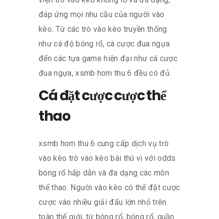
đáp ứng mọi nhu cầu của người vào
kèo. Từ các trò vào kèo truyền thống
như cá độ bóng rổ, cá cược đua ngựa
đến các tựa game hiện đại như cá cược
đua ngựa, xsmb hom thu 6 đều có đủ.
Cá đặt cược cược thể
thao
xsmb hom thu 6 cung cấp dịch vụ trò
vào kèo trò vào kèo bài thú vị với odds
bóng rổ hấp dẫn và đa dạng các môn
thể thao. Người vào kèo có thể đặt cược
cược vào nhiều giải đấu lớn nhỏ trên
toàn thế giới, từ bóng rổ, bóng rổ, quần