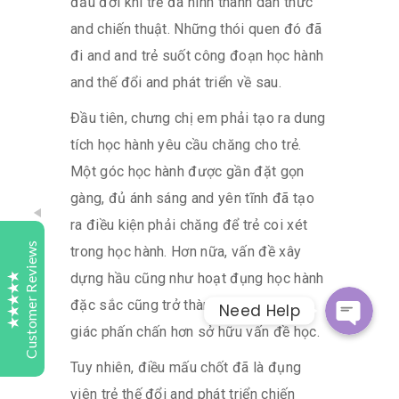
đầu đời khi trẻ đã hình thành dấn thức
and chiến thuật. Những thói quen đó đã
đi and and trẻ suốt công đoạn học hành
Tutelaage
and thế đổi and phát triển về sau.
Customer Reviews
Đầu tiên, chưng chị em phải tạo ra dung
Samy Turner
Today
tích học hành yêu cầu chăng cho trẻ.
Bark
Một góc học hành được gần đặt gọn
Whatsap
Highly recommend Tutelaage Digital Study. My son
gàng, đủ ánh sáng and yên tĩnh đã tạo
started last year with Maths and English his results
and understanding of subject matter has improved
ra điều kiện phải chăng để trẻ coi xét
Facebook Messeng
greatly. Keep up the good work.
Customer Reviews
trong học hành. Hơn nữa, vấn đề xây
dựng hầu cũng như hoạt đụng học hành
Sweta
1 day
đặc sắc cũng trở thành giúp trẻ cảm
Need Help
Bark
Excellent
giác phấn chấn hơn sở hữu vấn đề học.
4.9
We were searching for a place to get our child
accessed. Tutelaage contacted us and explained us
Tuy nhiên, điều mấu chốt đã là đụng
the process and also clarified the doubts we had.
viên trẻ thế đổi and phát triển chiến
We are now looking forward to the exam and