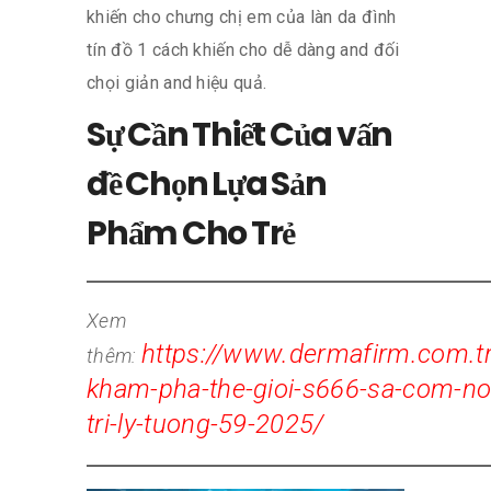
khiến cho chưng chị em của làn da đình
tín đồ 1 cách khiến cho dễ dàng and đối
chọi giản and hiệu quả.
Sự Cần Thiết Của vấn
đề Chọn Lựa Sản
Phẩm Cho Trẻ
Xem
https://www.dermafirm.com.tr
thêm:
kham-pha-the-gioi-s666-sa-com-noi
tri-ly-tuong-59-2025/