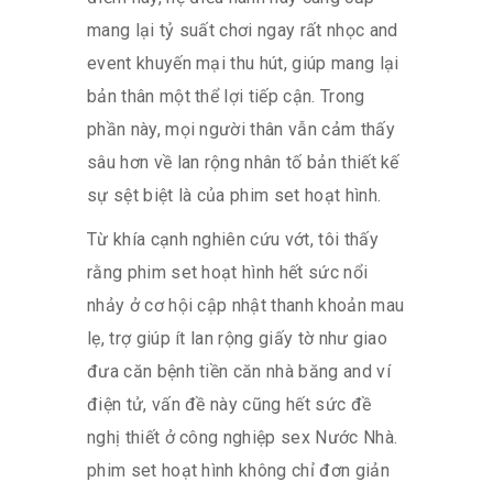
mang lại tỷ suất chơi ngay rất nhọc and
event khuyến mại thu hút, giúp mang lại
bản thân một thể lợi tiếp cận. Trong
phần này, mọi người thân vẫn cảm thấy
sâu hơn về lan rộng nhân tố bản thiết kế
sự sệt biệt là của phim set hoạt hình.
Từ khía cạnh nghiên cứu vớt, tôi thấy
rằng phim set hoạt hình hết sức nổi
nhảy ở cơ hội cập nhật thanh khoản mau
lẹ, trợ giúp ít lan rộng giấy tờ như giao
đưa căn bệnh tiền căn nhà băng and ví
điện tử, vấn đề này cũng hết sức đề
nghị thiết ở công nghiệp sex Nước Nhà.
phim set hoạt hình không chỉ đơn giản