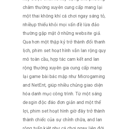
châm thường xuyên cung cấp mang lại
một thai không khí cá chơi ngay sáng tỏ,
nhiềụp thiểu khỏi mọi vấn đề lừa đảo
thường gặp mặt ở những website giả.
Qua hơn một thập kỷ trở thành đổi thanh
lịch, phim set hoạt hình vẫn lan rộng quy
mô toàn cầu, hợp tác cam kết and lan
rộng thường xuyên gia cung cấp mang
lại game bài bác mập như Microgaming
and NetEnt, giúp nhiều chủng giao diện
hóa danh mục công trình. Từ một sáng
desgin độc đáo đơn giản and một thể
lợi, phim set hoạt hình giờ đây trở thành
thành chiếc của sự chỉnh chữa, and lan
rộng tuấn kiệt như cá chơi ngay liên đới