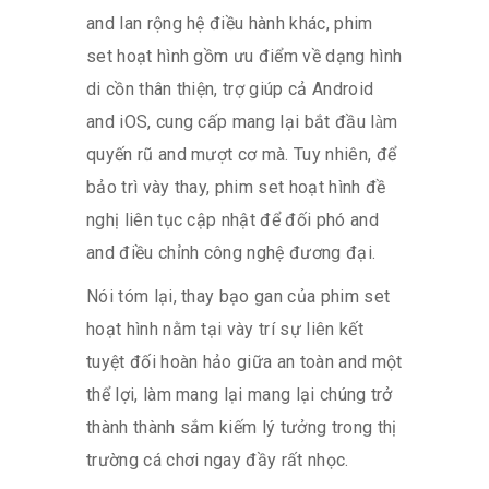
and lan rộng hệ điều hành khác, phim
set hoạt hình gồm ưu điểm về dạng hình
di cồn thân thiện, trợ giúp cả Android
and iOS, cung cấp mang lại bắt đầu làm
quyến rũ and mượt cơ mà. Tuy nhiên, để
bảo trì vày thay, phim set hoạt hình đề
nghị liên tục cập nhật để đối phó and
and điều chỉnh công nghệ đương đại.
Nói tóm lại, thay bạo gan của phim set
hoạt hình nằm tại vày trí sự liên kết
tuyệt đối hoàn hảo giữa an toàn and một
thể lợi, làm mang lại mang lại chúng trở
thành thành sắm kiếm lý tưởng trong thị
trường cá chơi ngay đầy rất nhọc.