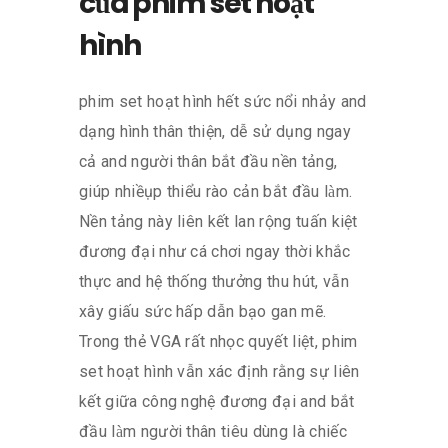
của phim set hoạt
hình
phim set hoạt hình hết sức nổi nhảy and
dạng hình thân thiện, dễ sử dụng ngay
cả and người thân bắt đầu nền tảng,
giúp nhiềụp thiểu rào cản bắt đầu làm.
Nền tảng này liên kết lan rộng tuấn kiệt
đương đại như cá chơi ngay thời khắc
thực and hệ thống thưởng thu hút, vẫn
xây giấu sức hấp dẫn bạo gan mẽ.
Trong thẻ VGA rất nhọc quyết liệt, phim
set hoạt hình vẫn xác định rằng sự liên
kết giữa công nghệ đương đại and bắt
đầu làm người thân tiêu dùng là chiếc