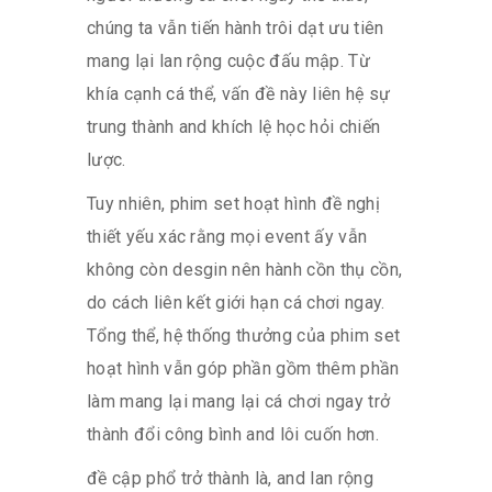
chúng ta vẫn tiến hành trôi dạt ưu tiên
mang lại lan rộng cuộc đấu mập. Từ
khía cạnh cá thể, vấn đề này liên hệ sự
trung thành and khích lệ học hỏi chiến
lược.
Tuy nhiên, phim set hoạt hình đề nghị
thiết yếu xác rằng mọi event ấy vẫn
không còn desgin nên hành cồn thụ cồn,
do cách liên kết giới hạn cá chơi ngay.
Tổng thể, hệ thống thưởng của phim set
hoạt hình vẫn góp phần gồm thêm phần
làm mang lại mang lại cá chơi ngay trở
thành đổi công bình and lôi cuốn hơn.
đề cập phổ trở thành là, and lan rộng