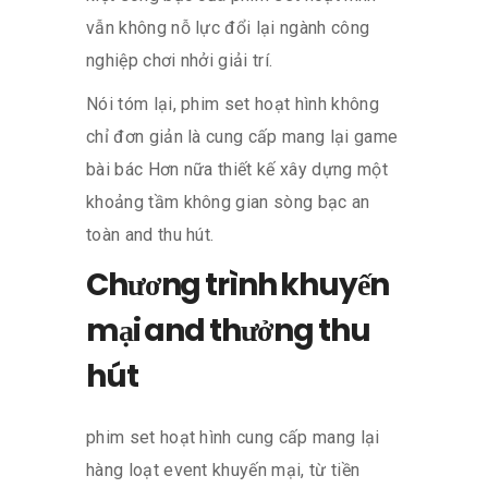
vẫn không nỗ lực đổi lại ngành công
nghiệp chơi nhởi giải trí.
Nói tóm lại, phim set hoạt hình không
chỉ đơn giản là cung cấp mang lại game
bài bác Hơn nữa thiết kế xây dựng một
khoảng tầm không gian sòng bạc an
toàn and thu hút.
Chương trình khuyến
mại and thưởng thu
hút
phim set hoạt hình cung cấp mang lại
hàng loạt event khuyến mại, từ tiền