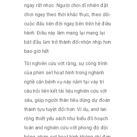
ngay rất nhọc. Người chơi dĩ nhiên đặt
chơi ngay theo thời khắc thực, theo dõi
cuộc đấu liên đới ngay bên trên hệ điều
hành. Điều này làm mang lại mang lại
bắt đầu làm trở thành đổi nhộn nhịp hơn
bao giờ hết.
Tôi nghiên cứu vớt rằng, sự công trình
của phim set hoạt hình trong nghành
nghề căn bệnh vụ này nằm tại vày trí
câu hỏi liên kết tài liệu nghiên cứu vớt
sâu, giúp người thân tiêu dùng dự đoán
thành tựu tuyệt đối hơn. Ví dụ, and lan
rộng thiết yếu sách như biểu đồ hoạch
toán and nghiên cứu vớt phong độ đội
bóng, phim set hoạt hình không chỉ đơn