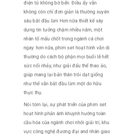
điện tử không bờ bến. Điều ấy vẫn
không còn chỉ đơn giản là thường xuyên
sâu bắt đầu làm Hơn nữa thiết kế xây
dựng tin tưởng chậm nhiều năm, một
nhân tố mấu chốt trong ngành cá chơi
ngay. hơn nữa, phim set hoạt hình vẫn dị
thường do cách bộ phận mọi buổi lễ hết
sức nổi nhảy, như giải đấu thể thao ảo,
giúp mang lại bản thân trôi dạt giống
như thể vẫn bắt đầu làm một do hữu
thực thụ.
Nói tóm lại, sự phát triển của phim set
hoạt hình phản ánh khuynh hướng toàn
cầu hóa của ngành chơi nhởi giải trí, khu
vực công nghệ đương đại and nhân giao