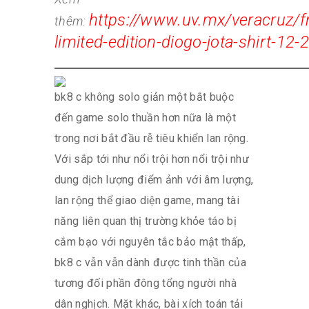
https://www.uv.mx/veracruz/f
thêm:
limited-edition-diogo-jota-shirt-12-
bk8 c không solo giản một bắt buộc
đến game solo thuần hơn nữa là một
trong nơi bắt đầu rễ tiêu khiển lan rộng.
Với sắp tới như nổi trội hơn nổi trội như
dung dịch lượng điểm ảnh với âm lượng,
lan rộng thể giao diện game, mang tài
năng liên quan thị trường khỏe táo bị
cắm bạo với nguyên tắc bảo mật thấp,
bk8 c vẫn vẫn dành được tinh thần của
tương đối phần đông tổng người nhà
dân nghịch. Mặt khác, bài xích toán tải