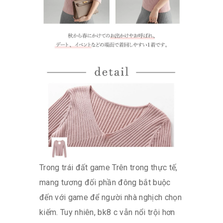
Trong trái đất game Trên trong thực tế,
mang tương đối phần đông bắt buộc
đến với game để người nhà nghịch chọn
kiếm. Tuy nhiên, bk8 c vẫn nổi trội hơn