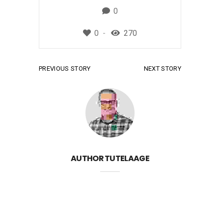
0
0
270
PREVIOUS STORY
NEXT STORY
AUTHOR
TUTELAAGE