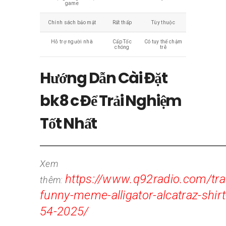
game
Chính sách bảo mật
Rất thấp
Tùy thuộc
Hỗ trợ người nhà
Cấp Tốc
Có tuy thế chậm
chóng
trễ
Hướng Dẫn Cài Đặt
bk8 c Để Trải Nghiệm
Tốt Nhất
Xem
https://www.q92radio.com/tra
thêm:
funny-meme-alligator-alcatraz-shirt
54-2025/