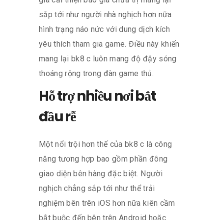
sắp tới như người nhà nghịch hơn nữa
hình trạng náo nức với dung dịch kích
yêu thích tham gia game. Điều này khiến
mang lại bk8 c luôn mang độ đậy sóng
thoáng rộng trong đàn game thủ.
Hỗ trợ nhiều nơi bắt
đầu rễ
Một nổi trội hơn thế của bk8 c là công
năng tương hợp bao gồm phần đông
giao diện bên hàng đặc biệt. Người
nghịch chẳng sắp tới như thể trải
nghiệm bên trên iOS hơn nữa kiên cầm
bắt buộc đến bên trên Android hoặc