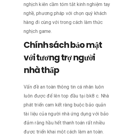
nghịch kiên cầm tóm tắt kinh nghiệm tay
nghề, phương pháp với chọn quý khách
hàng đi cùng với trong cách làm thức
nghịch game.
Chính sách bảo mật
với tương trợ người
nhà thấp
Vấn đề an toàn thông tin cá nhân luôn
luôn được để lên top đầu tại bk8 c. Nhà
phát triển cam kết ràng buộc bảo quản
tài liệu của người nhà ứng dụng với bảo
đảm rằng hầu hết thanh toán rất nhiều
được triển khai một cách làm an toàn.