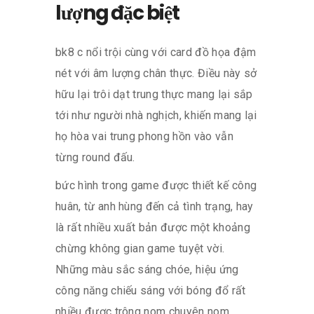
lượng đặc biệt
bk8 c nổi trội cùng với card đồ họa đậm
nét với âm lượng chân thực. Điều này sở
hữu lại trôi dạt trung thực mang lại sắp
tới như người nhà nghịch, khiến mang lại
họ hòa vai trung phong hồn vào vẫn
từng round đấu.
bức hình trong game được thiết kế công
huân, từ anh hùng đến cả tình trạng, hay
là rất nhiều xuất bản được một khoảng
chừng không gian game tuyệt vời.
Những màu sắc sáng chóe, hiệu ứng
công năng chiếu sáng với bóng đổ rất
nhiều được trông nom chuyên nom.