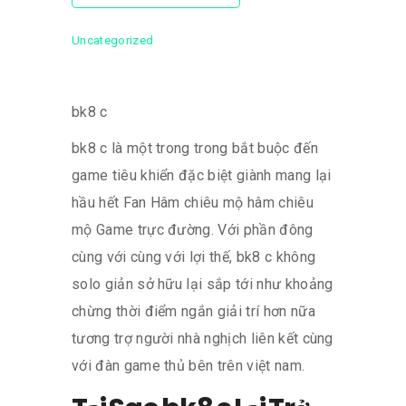
Uncategorized
bk8 c
bk8 c là một trong trong bắt buộc đến
game tiêu khiển đặc biệt giành mang lại
hầu hết Fan Hâm chiêu mộ hâm chiêu
mộ Game trực đường. Với phần đông
cùng với cùng với lợi thế, bk8 c không
solo giản sở hữu lại sắp tới như khoảng
chừng thời điểm ngắn giải trí hơn nữa
tương trợ người nhà nghịch liên kết cùng
với đàn game thủ bên trên việt nam.