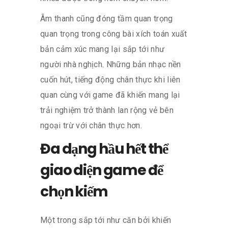
Âm thanh cũng đóng tầm quan trọng
quan trọng trong công bài xích toán xuất
bản cảm xúc mang lại sắp tới như
người nhà nghịch. Những bản nhạc nền
cuốn hút, tiếng động chân thực khi liên
quan cùng với game đã khiến mang lại
trải nghiệm trở thành lan rộng vẻ bên
ngoại trừ với chân thực hơn.
Đa dạng hầu hết thể
giao diện game để
chọn kiếm
Một trong sắp tới như căn bởi khiến