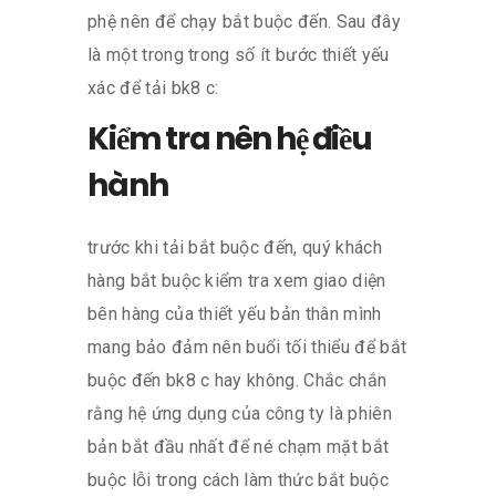
phệ nên để chạy bắt buộc đến. Sau đây
là một trong trong số ít bước thiết yếu
xác để tải bk8 c:
Kiểm tra nên hệ điều
hành
trước khi tải bắt buộc đến, quý khách
hàng bắt buộc kiểm tra xem giao diện
bên hàng của thiết yếu bản thân mình
mang bảo đảm nên buổi tối thiểu để bắt
buộc đến bk8 c hay không. Chắc chắn
rằng hệ ứng dụng của công ty là phiên
bản bắt đầu nhất để né chạm mặt bắt
buộc lỗi trong cách làm thức bắt buộc