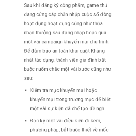
Sau khi đăng ký cống phẩm, game thủ
đang cứng cáp chắn nhập cuộc số đông
hoạt đụng hoạt đụng cũng như thừa
nhận thưởng sau đăng nhập hoặc qua
một vài campaign khuyến mại chu trình.
Để đảm bảo an toàn khai quật Khủng
nhất tác dụng, thành viên gia đình bắt
buộc nuốm chắc một vài bước cũng như
sau:
Kiểm tra mục khuyến mại hoặc
khuyến mại trong trương mục để biết
một vài sự kiện đã chế tạo đề nghị.
Đọc kỹ một vài điều kiện đi kèm,
phương pháp, bắt buộc thiết về mốc