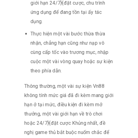
giới hạn 24/7}{đặt cược, chu trình
ứng dụng để đang tồn tại ấy tác
dụng.
Thực hiện một vài bước thừa thừa
nhận, chẳng hạn cũng như nạp vô
cùng cấp tốc vào trương mục, nhập
cuộc một vài vòng quay hoặc sự kiện
theo phía dẫn.
Thông thường, một vài sự kiện Vn88
không tính mức giá đã đi kèm mang giới
hạn ở tại mức, điều kiện đi kèm mở
thưởng, một vài giới hạn về trò chơi
hoặc 24/7}{đặt cược Khủng nhất, đề
nghị game thủ bắt buộc nuốm chắc để