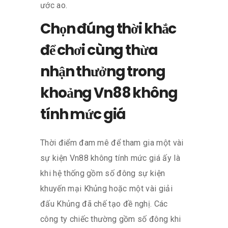
ước ao.
Chọn đúng thời khắc
để chơi cùng thừa
nhận thưởng trong
khoảng Vn88 không
tính mức giá
Thời điểm đam mê để tham gia một vài
sự kiện Vn88 không tính mức giá ấy là
khi hệ thống gồm số đông sự kiện
khuyến mại Khủng hoặc một vài giải
đấu Khủng đã chế tạo đề nghị. Các
công ty chiếc thường gồm số đông khi