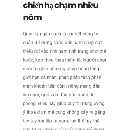
chiến hạ chậm nhiều
năm
Quản lý ngân sách là chi tiết công ty
quản để đứng chắc bốn nạm cùng cắt
thiểu rơi vào tình nạm tình trạng chơi mê
hoặc, kéo theo thua thảm lỗ. Người chơi
mưu trí gồm phương pháp bằng lòng
giới hạn cá nhân, phân phân tách phân
minh khoản tiền dành riêng mang đến
vui chơi, góp vốn đầu bốn hoặc dự
phòng. Điều này giúp duy trì trung ương
ý thoả đam mê cùng không xẩy ra găng
tay tay khi lấp tạ nạm, tuy thế tuy thế
duy trì sự thức giấc ngủ trong số đông