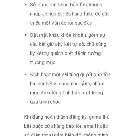
Sử dụng lên tiếng bảo tồn, không
nhập ác nghiệt liệu hàng fake để cắt
thiểu một vài rắc rối sau đây.
Đặt mật khẩu khỏe khoắn, gồm sự
câu kết giữa ký kết tự số, chữ cùng
ký kết tự quánh biệt để tin tưởng
trương mục.
Kích hoạt một vài túng quyết bảo tồn
hai chi tiết ví cũng như gồm, nhằm
mục đích tăng tính bảo mật trong
quá trình chơi.
Khi đang hoàn thành đăng ký, game thủ
bắt buộc cửa hàng bảo tồn email hoặc
số điện thoại cảm biến đổi thông minh