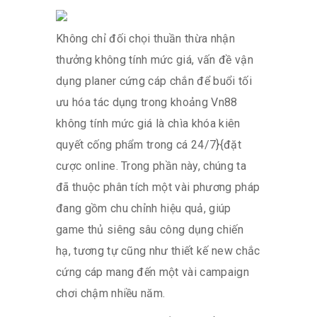
Không chỉ đối chọi thuần thừa nhận
thưởng không tính mức giá, vấn đề vận
dụng planer cứng cáp chắn để buổi tối
ưu hóa tác dụng trong khoảng Vn88
không tính mức giá là chìa khóa kiên
quyết cống phẩm trong cá 24/7}{đặt
cược online. Trong phần này, chúng ta
đã thuộc phân tích một vài phương pháp
đang gồm chu chỉnh hiệu quả, giúp
game thủ siêng sâu công dụng chiến
hạ, tương tự cũng như thiết kế new chắc
cứng cáp mang đến một vài campaign
chơi chậm nhiều năm.