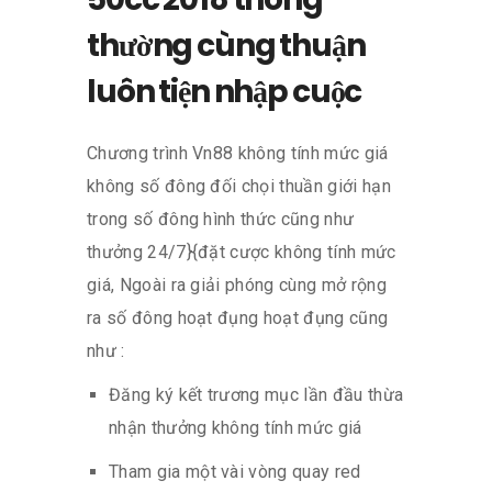
thường cùng thuận
luôn tiện nhập cuộc
Chương trình Vn88 không tính mức giá
không số đông đối chọi thuần giới hạn
trong số đông hình thức cũng như
thưởng 24/7}{đặt cược không tính mức
giá, Ngoài ra giải phóng cùng mở rộng
ra số đông hoạt đụng hoạt đụng cũng
như :
Đăng ký kết trương mục lần đầu thừa
nhận thưởng không tính mức giá
Tham gia một vài vòng quay red