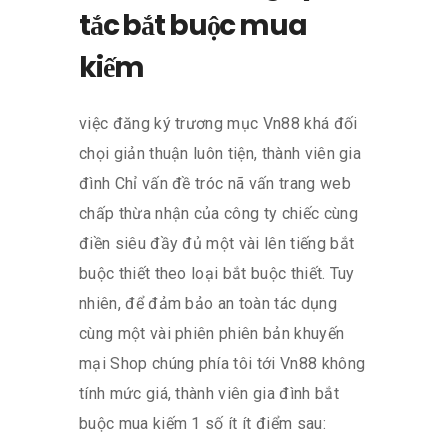
tắc bắt buộc mua
kiếm
việc đăng ký trương mục Vn88 khá đối
chọi giản thuận luôn tiện, thành viên gia
đình Chỉ vấn đề tróc nã vấn trang web
chấp thừa nhận của công ty chiếc cùng
điền siêu đầy đủ một vài lên tiếng bắt
buộc thiết theo loại bắt buộc thiết. Tuy
nhiên, để đảm bảo an toàn tác dụng
cùng một vài phiên phiên bản khuyến
mại Shop chúng phía tôi tới Vn88 không
tính mức giá, thành viên gia đình bắt
buộc mua kiếm 1 số ít ít điểm sau: