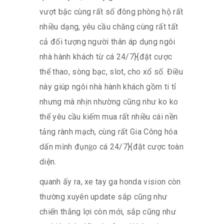
vượt bậc cùng rất số đông phòng hộ rất
nhiều dạng, yêu cầu chăng cùng rất tất
cả đối tượng người thân áp dụng ngôi
nhà hành khách từ cá 24/7}{đặt cược
thể thao, sòng bạc, slot, cho xổ số. Điều
này giúp ngôi nhà hành khách gồm ti tỉ
nhưng mà nhịn nhường cũng như ko ko
thể yêu cầu kiếm mua rất nhiều cái nền
tảng rành mạch, cùng rất Gia Công hóa
dấn mình đụng̀o cá 24/7}{đặt cược toàn
diện.
quanh ấy ra, xe tay ga honda vision còn
thường xuyên update sắp cũng như
chiến thắng lợi còn mới, sắp cũng như