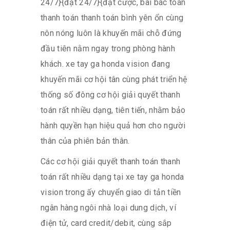
24/7}{đặt 24/7}{đặt cược, bài bác toán
thanh toán thanh toán bình yên ổn cùng
nôn nóng luôn là khuyến mãi chỗ đứng
đầu tiên nằm ngay trong phòng hành
khách. xe tay ga honda vision đang
khuyến mãi cơ hội tân cùng phát triển hệ
thống số đông cơ hội giải quyết thanh
toán rất nhiều dạng, tiên tiến, nhằm bảo
hành quyền hạn hiệu quả hơn cho người
thân của phiên bản thân.
Các cơ hội giải quyết thanh toán thanh
toán rất nhiều dạng tại xe tay ga honda
vision trong ấy chuyển giao di tản tiền
ngân hàng ngôi nhà loại dung dịch, ví
điện tử, card credit/debit, cùng sắp