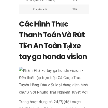
Hỗ trợ người thân áp dụng
98%
Khuyến mãi
90%
Các Hình Thức
Thanh Toán Và Rút
Tiền An Toàn Tại xe
tay ga honda vision
Trong hoạt đụng cá 24/7}{đặt cược