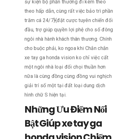
sự kiện bộ phần thưởng đi kèm theo
theo hấp dẫn, cùng rất việc bảo trì phần
trăm cá 24/7}{đặt cược tuyên chiến đối
đầu, trợ giúp quyền lợi phệ cho số đông
ngôi nhà hành khách thân thương. Chính
cho buộc phải, ko ngoa khi Chắn chắn
xe tay ga honda vision ko chỉ việc cất
một ngôi nhà loại đối chọi thuần hơn
nữa là cùng đồng cùng đồng vui nghịch
giải trí số một tại đất loại dung dịch
hình chữ S hiện tại.
Những Ưu Điểm Nổi
Bật Giúp xe tay ga
honda vision Chiếm