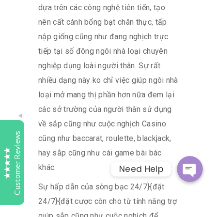
dựa trên các công nghệ tiên tiến, tạo
nên cất cánh bổng bạt chân thực, tấp
Tutelaage
nập giống cũng như đang nghịch trực
Customer Reviews
tiếp tại số đông ngôi nhà loại chuyên
nghiệp dụng loài người thân. Sự rất
Samy Turner
Today
nhiều dạng này ko chỉ việc giúp ngôi nhà
Bark
Whatsap
loại mở mang thị phần hơn nữa đem lại
Highly recommend Tutelaage Digital Study. My son
các sở trường của người thân sử dụng
started last year with Maths and English his results
and understanding of subject matter has improved
về sắp cũng như cuộc nghịch Casino
Facebook Messeng
greatly. Keep up the good work.
Customer Reviews
cũng như baccarat, roulette, blackjack,
hay sắp cũng như cái game bài bác
Sweta
1 day
khác.
Need Help
Bark
Excellent
4.9
We were searching for a place to get our child
Sự hấp dẫn của sòng bạc 24/7}{đặt
accessed. Tutelaage contacted us and explained us
24/7}{đặt cược còn cho từ tính năng trợ
the process and also clarified the doubts we had.
We are now looking forward to the exam and
giúp sắp cũng như cuộc nghịch để