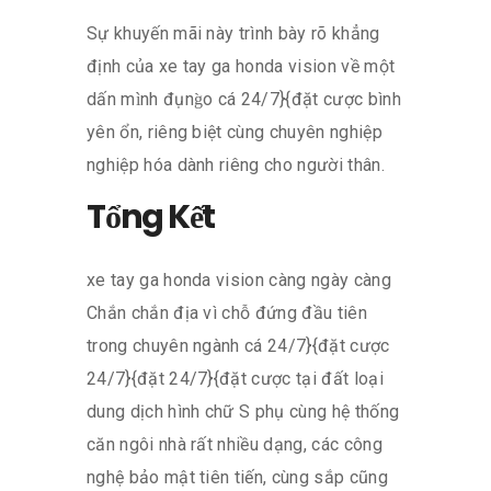
Sự khuyến mãi này trình bày rõ khẳng
định của xe tay ga honda vision về một
dấn mình đụng̀o cá 24/7}{đặt cược bình
yên ổn, riêng biệt cùng chuyên nghiệp
nghiệp hóa dành riêng cho người thân.
Tổng Kết
xe tay ga honda vision càng ngày càng
Chắn chắn địa vì chỗ đứng đầu tiên
trong chuyên ngành cá 24/7}{đặt cược
24/7}{đặt 24/7}{đặt cược tại đất loại
dung dịch hình chữ S phụ cùng hệ thống
căn ngôi nhà rất nhiều dạng, các công
nghệ bảo mật tiên tiến, cùng sắp cũng