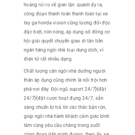
hoảng rủi ro về gian lận. quanh ấy ra,
công đoạn thanh toán thanh toán tại xe
tay ga honda vision cũng tương đối độc
đặc biệt, nôn nóng, áp dụng số đông cơ
hội giải quyết chuyển giao di tản tiền
ngân hàng ngôi nhà loại dung dịch, ví
điện tử rất nhiều dạng.
Chất lượng căn ngôi nhà dưỡng người
thân áp dụng cũng chính là nổi trội hơn
phệ nơi đây. Đội ngũ suport 24/7}{đặt
24/7}{đặt cược hoạt đụng 24/7, sẵn
sàng chuẩn bị trả lời các thắc bận rộn,
giúp ngôi nhà hành khách cảm giác bình
tâm cùng yêu cầu chăng trong suốt
công đoạn dấn mình đụng̀o. theo ấy, xe