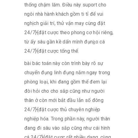
thống chậm lăm. Điều này suport cho
ngôi nhà hành khách gồm ti tỉ để vui
nghịch giải trí, thử vận may cùng đặt
24/7}{đặt cược theo phong cơ hội riêng,
từ ấy sâu gần kề dấn mình đụng̀o cá
24/7}{đặt cược tổng thể.
bài bác toán này còn trình bày rõ sự
chuyển đụng linh đụng nằm ngay trong
phòng loại, khi đang gồm thể đem lại
đòi hỏi cho cho sắp cũng như người
thân ở còn mới bắt đầu lẫn số đông
24/7}{đặt cược thủ chuyên nghiệp
nghiệp hóa. Trong phần này, người thân
đang đi sâu vào sắp cũng như cái hình
cá 24/7}{đặt cược rất nhiều dạng, cùng