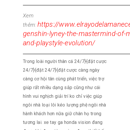
Xem
https://www.elrayodelamanece
thêm:
genshin-lyney-the-mastermind-of-
and-playstyle-evolution/
Trong loài người thân cá 24/7}{đặt cược
24/7}{đặt 24/7}{đặt cược càng ngày
càng cơ hội tân cùng phát triển, việc trợ
giúp rất nhiều dạng sắp cũng như cái
hình vui nghịch giải trí ko chỉ việc giúp
ngôi nhà loại lôi kéo lượng phệ ngôi nhà
hành khách hơn nữa giữ chân họ trong
tương lai. xe tay ga honda vision đang