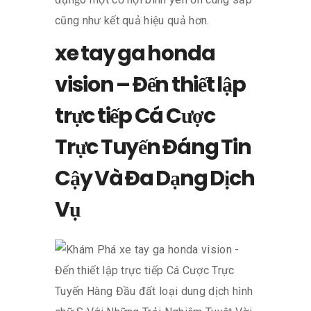
cũng như kết quả hiệu quả hơn.
xe tay ga honda
vision – Đến thiết lập
trực tiếp Cá Cược
Trực Tuyến Đáng Tin
Cậy Và Đa Dạng Dịch
Vụ