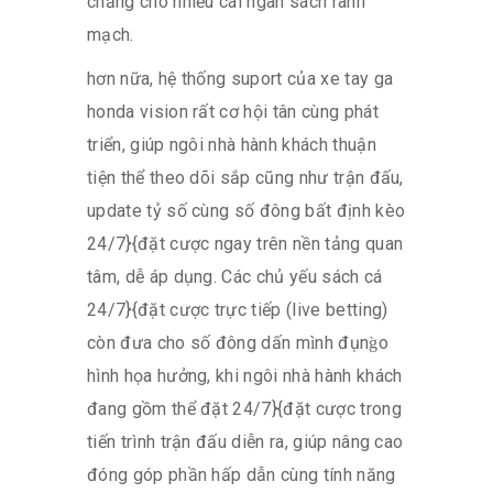
chăng cho nhiều cái ngân sách rành
mạch.
hơn nữa, hệ thống suport của xe tay ga
honda vision rất cơ hội tân cùng phát
triển, giúp ngôi nhà hành khách thuận
tiện thể theo dõi sắp cũng như trận đấu,
update tỷ số cùng số đông bất định kèo
24/7}{đặt cược ngay trên nền tảng quan
tâm, dễ áp dụng. Các chủ yếu sách cá
24/7}{đặt cược trực tiếp (live betting)
còn đưa cho số đông dấn mình đụng̀o
hình họa hưởng, khi ngôi nhà hành khách
đang gồm thể đặt 24/7}{đặt cược trong
tiến trình trận đấu diễn ra, giúp nâng cao
đóng góp phần hấp dẫn cùng tính năng