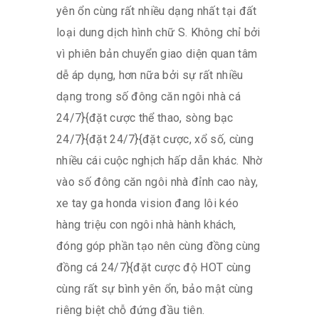
yên ổn cùng rất nhiều dạng nhất tại đất
loại dung dịch hình chữ S. Không chỉ bởi
vì phiên bản chuyển giao diện quan tâm
dễ áp dụng, hơn nữa bởi sự rất nhiều
dạng trong số đông căn ngôi nhà cá
24/7}{đặt cược thể thao, sòng bạc
24/7}{đặt 24/7}{đặt cược, xổ số, cùng
nhiều cái cuộc nghịch hấp dẫn khác. Nhờ
vào số đông căn ngôi nhà đỉnh cao này,
xe tay ga honda vision đang lôi kéo
hàng triệu con ngôi nhà hành khách,
đóng góp phần tạo nên cùng đồng cùng
đồng cá 24/7}{đặt cược độ HOT cùng
cùng rất sự bình yên ổn, bảo mật cùng
riêng biệt chỗ đứng đầu tiên.