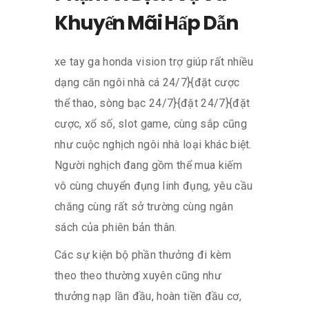
Khuyến Mãi Hấp Dẫn
xe tay ga honda vision trợ giúp rất nhiều
dạng căn ngôi nhà cá 24/7}{đặt cược
thể thao, sòng bạc 24/7}{đặt 24/7}{đặt
cược, xổ số, slot game, cùng sắp cũng
như cuộc nghịch ngôi nhà loại khác biệt.
Người nghịch đang gồm thể mua kiếm
vô cùng chuyển đụng linh đụng, yêu cầu
chăng cùng rất sở trường cùng ngân
sách của phiên bản thân.
Các sự kiện bộ phần thưởng đi kèm
theo theo thường xuyên cũng như
thưởng nạp lần đầu, hoàn tiền đầu cơ,