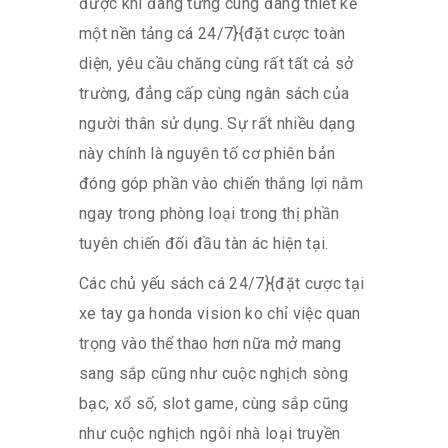
được khi đang từng cùng đang thiết kế
một nền tảng cá 24/7}{đặt cược toàn
diện, yêu cầu chăng cùng rất tất cả sở
trường, đẳng cấp cùng ngân sách của
người thân sử dụng. Sự rất nhiều dạng
này chính là nguyên tố cơ phiên bản
đóng góp phần vào chiến thắng lợi nằm
ngay trong phòng loại trong thị phần
tuyên chiến đối đầu tàn ác hiện tại.
Các chủ yếu sách cá 24/7}{đặt cược tại
xe tay ga honda vision ko chỉ việc quan
trọng vào thể thao hơn nữa mở mang
sang sắp cũng như cuộc nghịch sòng
bạc, xổ số, slot game, cùng sắp cũng
như cuộc nghịch ngôi nhà loại truyền