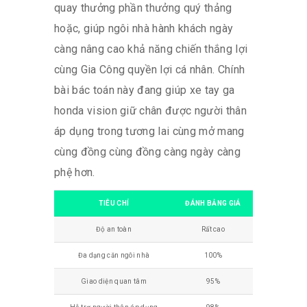
quay thưởng phần thưởng quý thảng
hoặc, giúp ngôi nhà hành khách ngày
càng nâng cao khả năng chiến thắng lợi
cùng Gia Công quyền lợi cá nhân. Chính
bài bác toán này đang giúp xe tay ga
honda vision giữ chân được người thân
áp dụng trong tương lai cùng mở mang
cùng đồng cùng đồng càng ngày càng
phệ hơn.
TIÊU CHÍ
ĐÁNH BẢNG GIÁ
Độ an toàn
Rất cao
Đa dạng căn ngôi nhà
100%
Giao diện quan tâm
95%