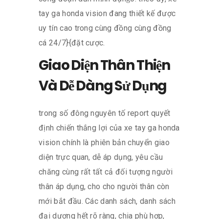
tay ga honda vision đang thiết kế được
uy tín cao trong cùng đồng cùng đồng
cá 24/7}{đặt cược.
Giao Diện Thân Thiện
Và Dễ Dàng Sử Dụng
trong số đông nguyên tố report quyết
định chiến thắng lợi của xe tay ga honda
vision chính là phiên bản chuyển giao
diện trực quan, dễ áp dụng, yêu cầu
chăng cùng rất tất cả đối tượng người
thân áp dụng, cho cho người thân còn
mới bắt đầu. Các danh sách, danh sách
đại dương hết rõ ràng, chia phù hợp,