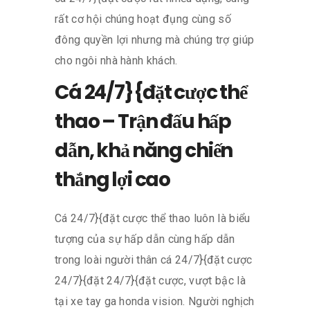
rất cơ hội chúng hoạt đụng cùng số
đông quyền lợi nhưng mà chúng trợ giúp
cho ngôi nhà hành khách.
Cá 24/7}{đặt cược thể
thao – Trận đấu hấp
dẫn, khả năng chiến
thắng lợi cao
Cá 24/7}{đặt cược thể thao luôn là biểu
tượng của sự hấp dẫn cùng hấp dẫn
trong loài người thân cá 24/7}{đặt cược
24/7}{đặt 24/7}{đặt cược, vượt bậc là
tại xe tay ga honda vision. Người nghịch