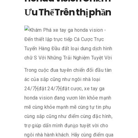
Ưu Thế Trên thị phần
Trong cuộc đua tuyên chiến đối đầu tàn
ác của sắp cũng như ngôi nhà loại
24/7}{đặt 24/7}{đặt cược, xe tay ga
honda vision đang vươn lên khỏe mạnh
mẽ cùng khỏe mạnh mẽ cùng tự tin phụ
cùng sắp cũng như điểm cùng đặc hình,
trợ giúp dấn mình đụng̀o tuyệt vời cho
ngôi nhà hành khách. Hãy cùng điểm qua